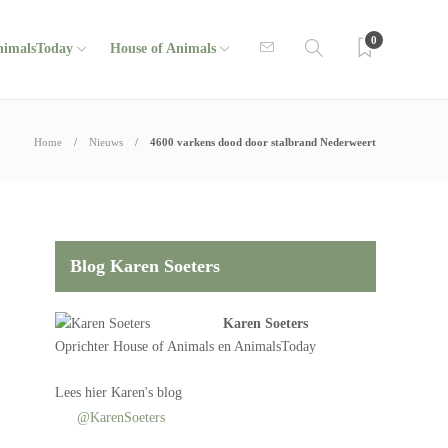
0
nimalsToday
House of Animals
Home
Nieuws
4600 varkens dood door stalbrand Nederweert
Blog Karen Soeters
Karen Soeters
Oprichter
House of Animals
en AnimalsToday
Lees
hier Karen's blog
@KarenSoeters