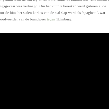
ngsgevaar was vertraagd. Om het vuur te bereiken werd gisteren al de
r de hitte het stalen karkas van de stal slap werd als ‘spaghetti’, wat
woordvoerder van de brandweer
tegen
1Limburg.