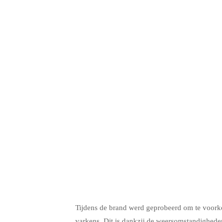
.
Tijdens de brand werd geprobeerd om te voork
varkens. Dit is dankzij de weersomstandigheden