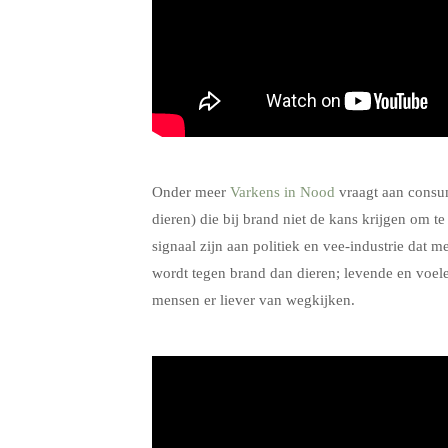
.
Onder meer
Varkens in Nood
vraagt aan consum
dieren) die bij brand niet de kans krijgen om 
signaal zijn aan politiek en vee-industrie dat 
wordt tegen brand dan dieren; levende en voele
mensen er liever van wegkijken.
.