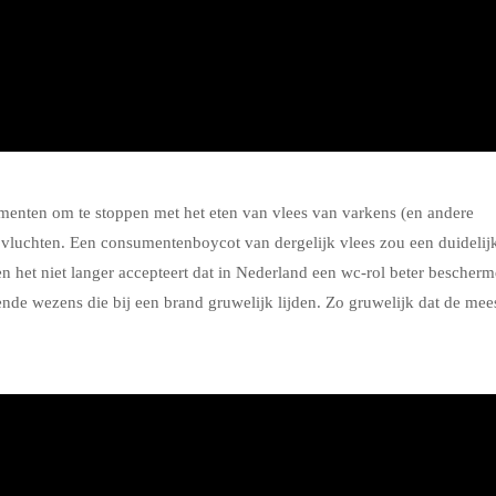
enten om te stoppen met het eten van vlees van varkens (en andere
te vluchten. Een consumentenboycot van dergelijk vlees zou een duidelij
men het niet langer accepteert dat in Nederland een wc-rol beter bescher
nde wezens die bij een brand gruwelijk lijden. Zo gruwelijk dat de mee