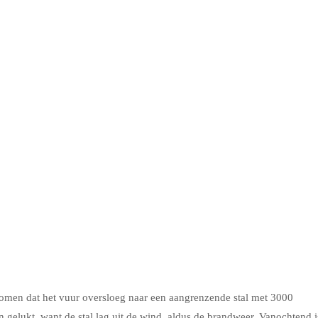
omen dat het vuur oversloeg naar een aangrenzende stal met 3000
 gelukt, want de stal lag uit de wind, aldus de brandweer. Vanochtend i