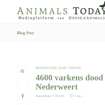
Blog Post
BINNENLAND
,
KORT
,
NIEUWS
4600 varkens dood 
Nederweert
AnimalsToday
| 5 06 2021
2 min