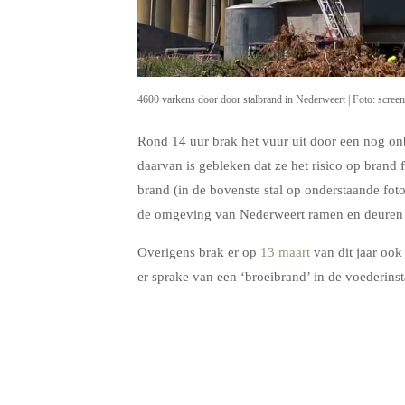
4600 varkens door door stalbrand in Nederweert | Foto: scree
Rond 14 uur brak het vuur uit door een nog on
daarvan is gebleken dat ze het risico op brand f
brand (in de bovenste stal op onderstaande foto
de omgeving van Nederweert ramen en deuren g
Overigens brak er op
13 maart
van dit jaar ook 
er sprake van een ‘broeibrand’ in de voederinsta
.