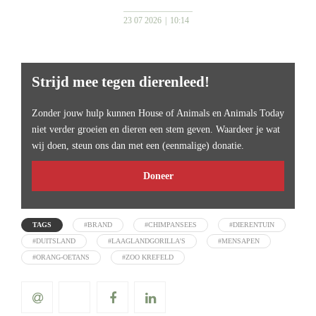
23 07 2026
10:14
Strijd mee tegen dierenleed!
Zonder jouw hulp kunnen House of Animals en Animals Today
niet verder groeien en dieren een stem geven. Waardeer je wat
wij doen, steun ons dan met een (eenmalige) donatie.
Doneer
TAGS
#BRAND
#CHIMPANSEES
#DIERENTUIN
#DUITSLAND
#LAAGLANDGORILLA'S
#MENSAPEN
#ORANG-OETANS
#ZOO KREFELD