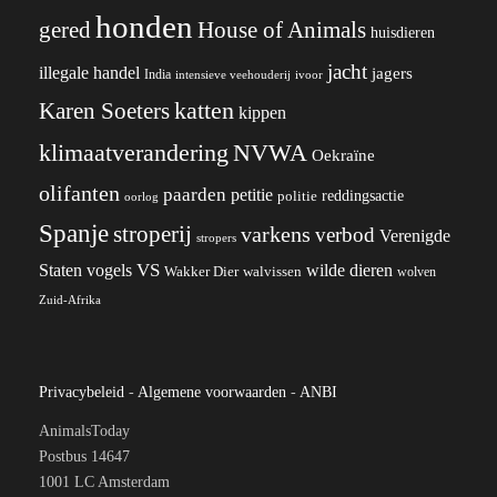
honden
gered
House of Animals
huisdieren
jacht
illegale handel
jagers
India
ivoor
intensieve veehouderij
katten
Karen Soeters
kippen
klimaatverandering
NVWA
Oekraïne
olifanten
paarden
petitie
reddingsactie
politie
oorlog
Spanje
stroperij
varkens
verbod
Verenigde
stropers
VS
wilde dieren
Staten
vogels
Wakker Dier
walvissen
wolven
Zuid-Afrika
Privacybeleid
-
Algemene voorwaarden
-
ANBI
AnimalsToday
Postbus 14647
1001 LC Amsterdam