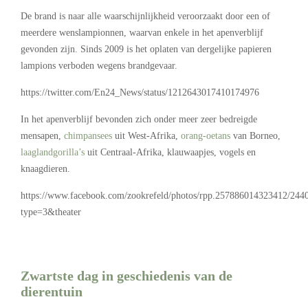
De brand is naar alle waarschijnlijkheid veroorzaakt door een of
meerdere wenslampionnen, waarvan enkele in het apenverblijf
gevonden zijn. Sinds 2009 is het oplaten van dergelijke papieren
lampions verboden wegens brandgevaar.
https://twitter.com/En24_News/status/1212643017410174976
In het apenverblijf bevonden zich onder meer zeer bedreigde
mensapen,
chimpansees
uit West-Afrika,
orang-oetans
van Borneo,
laaglandgorilla’s
uit Centraal-Afrika, klauwaapjes, vogels en
knaagdieren.
https://www.facebook.com/zookrefeld/photos/rpp.257886014323412/24
type=3&theater
Zwartste dag in geschiedenis van de
dierentuin