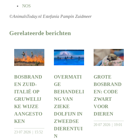
NOS
©AnimalsToday.nl Estefanía Pampín Zuidmeer
Gerelateerde berichten
BOSBRAND
OVERMATI
GROTE
EN ZUID-
GE
BOSBRAND
ITALIË OP
BEHANDELI
EN: CODE
GRUWELIJ
NG VAN
ZWART
KE WIJZE
ZIEKE
VOOR
AANGESTO
DOLFIJN IN
DIEREN
KEN
ZWEEDSE
20 07 2026
19:01
DIERENTUI
23 07 2026
15:52
N