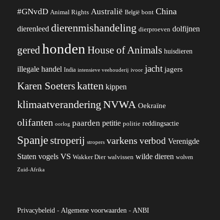
China
#GNvdD
Australië
Animal Rights
België
bont
dierenmishandeling
dierenleed
dolfijnen
dierproeven
honden
gered
House of Animals
huisdieren
jacht
illegale handel
jagers
India
ivoor
intensieve veehouderij
katten
Karen Soeters
kippen
klimaatverandering
NVWA
Oekraïne
olifanten
paarden
petitie
reddingsactie
politie
oorlog
Spanje
stroperij
varkens
verbod
Verenigde
stropers
VS
wilde dieren
Staten
vogels
Wakker Dier
walvissen
wolven
Zuid-Afrika
Privacybeleid
-
Algemene voorwaarden
-
ANBI