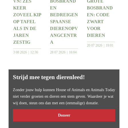
VN: ZES
BOSBRAND
GROTE
KEER
EN
BOSBRAND
ZOVEEL KIP
BEDREIGEN
EN: CODE
OP TAFEL
SPAANSE
ZWART
ALS IN DE
DIERENOPV
VOOR
JAREN
ANGCENTR
DIEREN
ZESTIG
A
20 07 2026
19:01
3 08 2026
12:36
28 07 2026
16:04
Strijd mee tegen dierenleed!
Zonder jouw hulp kunnen House of Animals en Animals Today
niet verder groeien en dieren een stem geven. Waardeer je wat
wij doen, steun ons dan met een (eenmalige) donatie.
Doneer