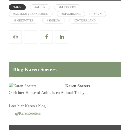
TAGS
#ALPEN
#GLETSJERS
#KLIMAATVERANDERING
#OPWARMING
#RIJN
#SMELTWATER
#SNEEUW
#ZWITSERLAND
Blog Karen Soeters
Karen Soeters
Oprichter
House of Animals
en AnimalsToday
Lees
hier Karen's blog
@KarenSoeters