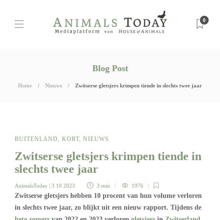
0
Blog Post
Home
Nieuws
Zwitserse gletsjers krimpen tiende in slechts twee jaar
BUITENLAND
,
KORT
,
NIEUWS
Zwitserse gletsjers krimpen tiende in
slechts twee jaar
AnimalsToday
| 3 10 2023
3 min
1976
Zwitserse gletsjers hebben 10 procent van hun volume verloren
in slechts twee jaar, zo blijkt uit een nieuw rapport. Tijdens de
hete zomers
van 2022 en 2023 verloren
gletsjers
in
Zwitserland