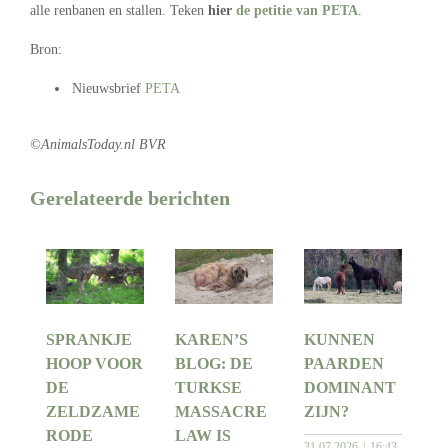
alle renbanen en stallen. Teken
hier
de petitie van PETA
.
Bron:
Nieuwsbrief
PETA
.
©AnimalsToday.nl BVR
Gerelateerde berichten
SPRANKJE
KAREN’S
KUNNEN
HOOP VOOR
BLOG: DE
PAARDEN
DE
TURKSE
DOMINANT
ZELDZAME
MASSACRE
ZIJN?
RODE
LAW IS
31 07 2026
16:43