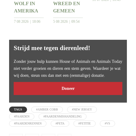
WOLF IN
WREED EN
AMERIKA
GEMEEN
7 08 2026
18:06
5 08 2026
09:54
Strijd mee tegen dierenleed!
Zonder jouw hulp kunnen House of Animals en Animals Today
niet verder groeien en dieren een stem geven. Waardeer je wat
wij doen, steun ons dan met een (eenmalige) donatie.
Doneer
TAGS
#AMBER COBB
#NEW JERSEY
#PAARDEN
#PAARDENMISHANDELING
#PAARDENRENNEN
#PETA
#PETITIE
#VS