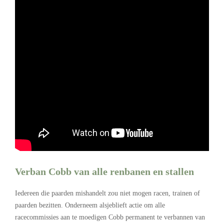
Verban Cobb van alle renbanen en stallen
Iedereen die paarden mishandelt zou niet mogen racen, trainen of
paarden bezitten. Onderneem alsjeblieft actie om alle
racecommissies aan te moedigen Cobb permanent te verbannen van