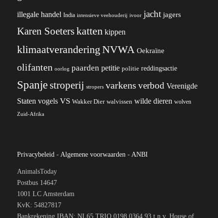
jacht
illegale handel
jagers
India
ivoor
intensieve veehouderij
katten
Karen Soeters
kippen
klimaatverandering
NVWA
Oekraïne
olifanten
paarden
petitie
reddingsactie
politie
oorlog
Spanje
stroperij
varkens
verbod
Verenigde
stropers
VS
wilde dieren
Staten
vogels
Wakker Dier
walvissen
wolven
Zuid-Afrika
Privacybeleid
-
Algemene voorwaarden
-
ANBI
AnimalsToday
Postbus 14647
1001 LC Amsterdam
KvK: 54827817
Bankrekening IBAN: NL65 TRIO 0198 0364 93 t.n.v. House of