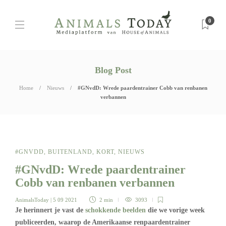
0
Blog Post
Home
Nieuws
#GNvdD: Wrede paardentrainer Cobb van renbanen
verbannen
#GNVDD
,
BUITENLAND
,
KORT
,
NIEUWS
#GNvdD: Wrede paardentrainer
Cobb van renbanen verbannen
AnimalsToday
| 5 09 2021
2 min
3093
Je herinnert je vast de
schokkende beelden
die we vorige week
publiceerden, waarop de Amerikaanse renpaardentrainer