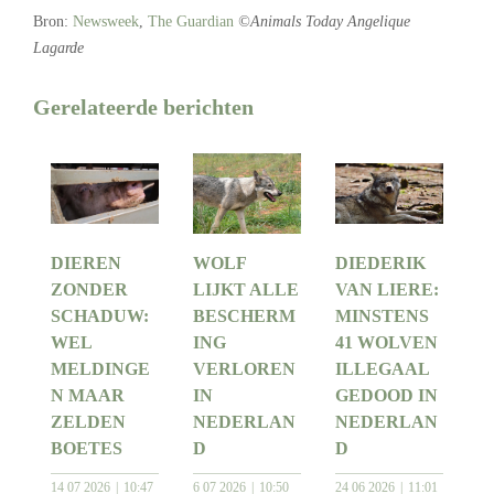
Bron:
Newsweek
,
The Guardian
©Animals Today Angelique
Lagarde
Gerelateerde berichten
DIEREN
WOLF
DIEDERIK
ZONDER
LIJKT ALLE
VAN LIERE:
SCHADUW:
BESCHERM
MINSTENS
WEL
ING
41 WOLVEN
MELDINGE
VERLOREN
ILLEGAAL
N MAAR
IN
GEDOOD IN
ZELDEN
NEDERLAN
NEDERLAN
BOETES
D
D
14 07 2026
10:47
6 07 2026
10:50
24 06 2026
11:01