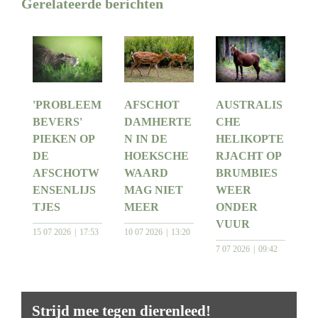
Gerelateerde berichten
'PROBLEEM
AFSCHOT
AUSTRALIS
BEVERS'
DAMHERTE
CHE
PIEKEN OP
N IN DE
HELIKOPTE
DE
HOEKSCHE
RJACHT OP
AFSCHOTW
WAARD
BRUMBIES
ENSENLIJS
MAG NIET
WEER
TJES
MEER
ONDER
VUUR
15 07 2026
17:53
10 07 2026
13:20
7 07 2026
09:42
Strijd mee tegen dierenleed!