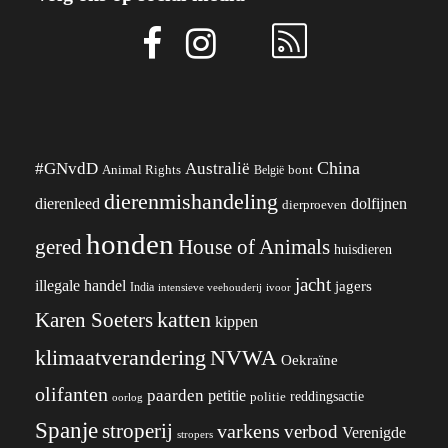
China
#GNvdD
Australië
Animal Rights
België
bont
dierenmishandeling
dierenleed
dolfijnen
dierproeven
honden
gered
House of Animals
huisdieren
jacht
illegale handel
jagers
India
ivoor
intensieve veehouderij
katten
Karen Soeters
kippen
klimaatverandering
NVWA
Oekraïne
olifanten
paarden
petitie
reddingsactie
politie
oorlog
Spanje
stroperij
varkens
verbod
Verenigde
stropers