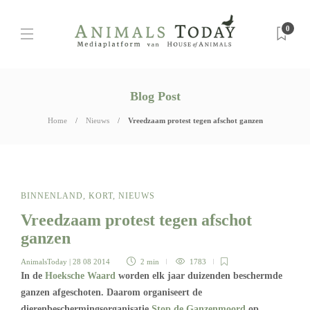
0
Blog Post
Home
Nieuws
Vreedzaam protest tegen afschot ganzen
BINNENLAND
,
KORT
,
NIEUWS
Vreedzaam protest tegen afschot
ganzen
AnimalsToday
| 28 08 2014
2 min
1783
In de
Hoeksche Waard
worden elk jaar duizenden beschermde
ganzen afgeschoten. Daarom organiseert de
dierenbeschermingsorganisatie
Stop de Ganzenmoord
op