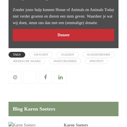
Zonder jouw hulp kunnen House of Animals en Animals Today
niet verder groeien en dieren een stem geven. Waardeer je wat
wij doen, steun ons dan met een (eenmalige) donatie.
Doneer
TAGS
#AFSCHOT
#GANZEN
#GANZENMOORD
#HOEKSCHE WAARD
#NATUURGEBIED
#PROTEST
Blog Karen Soeters
Karen Soeters