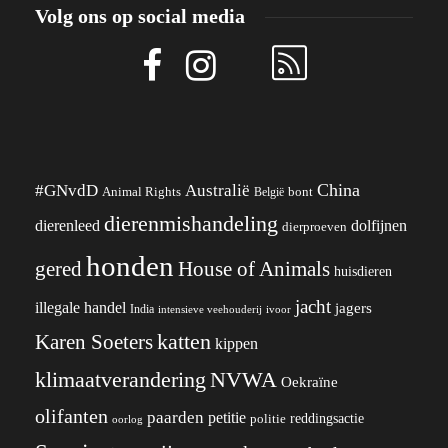
Volg ons op social media
China
#GNvdD
Australië
Animal Rights
België
bont
dierenmishandeling
dierenleed
dolfijnen
dierproeven
honden
gered
House of Animals
huisdieren
jacht
illegale handel
jagers
India
ivoor
intensieve veehouderij
katten
Karen Soeters
kippen
klimaatverandering
NVWA
Oekraïne
olifanten
paarden
petitie
reddingsactie
politie
oorlog