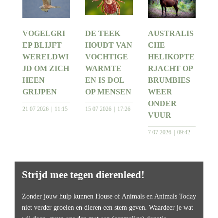
VOGELGRI
DE TEEK
AUSTRALIS
EP BLIJFT
HOUDT VAN
CHE
WERELDWI
VOCHTIGE
HELIKOPTE
JD OM ZICH
WARMTE
RJACHT OP
HEEN
EN IS DOL
BRUMBIES
GRIJPEN
OP MENSEN
WEER
ONDER
21 07 2026
11:15
15 07 2026
17:26
VUUR
7 07 2026
09:42
Strijd mee tegen dierenleed!
Zonder jouw hulp kunnen House of Animals en Animals Today
niet verder groeien en dieren een stem geven. Waardeer je wat