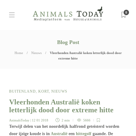
0
Blog Post
Home
Nieuws
Vleerhonden Australië koken letterlijk dood door
extreme hitte
BUITENLAND
,
KORT
,
NIEUWS
Vleerhonden Australië koken
letterlijk dood door extreme hitte
AnimalsToday
| 12 01 2018
2 min
5666
Terwijl delen van het noordelijk halfrond geteisterd worden
door ijzige koude is in
Australië
een
hittegolf
gaande. De