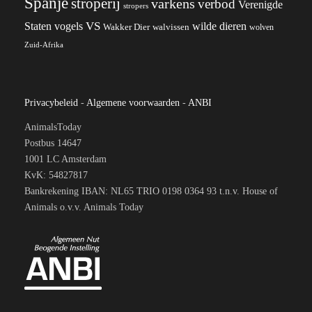
Spanje
stroperij
varkens
verbod
Verenigde
stropers
VS
wilde dieren
Staten
vogels
Wakker Dier
walvissen
wolven
Zuid-Afrika
Privacybeleid
-
Algemene voorwaarden
-
ANBI
AnimalsToday
Postbus 14647
1001 LC Amsterdam
KvK: 54827817
Bankrekening IBAN: NL65 TRIO 0198 0364 93 t.n.v. House of
Animals o.v.v. Animals Today