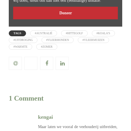
wij doen, steun ons dan met een (eenmalige) donatie.
Doneer
TAGS
#AUSTRALIË
#HITTEGOLF
#KOALA'S
#UITDROGING
#VLEERHONDEN
#VLEERMUIZEN
#WARMTE
#ZOMER
1 Comment
kengai
Maar laten we vooral de veehouderij uitbreiden,