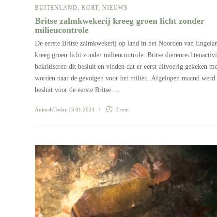
BUITENLAND
,
KORT
,
NIEUWS
Britse zalmkwekerij kreeg groen licht zonder
milieucontrole
De eerste Britse zalmkwekerij op land in het Noorden van Engela
kreeg groen licht zonder milieucontrole. Britse dierenrechtenactivi
bekritiseren dit besluit en vinden dat er eerst uitvoerig gekeken m
worden naar de gevolgen voor het milieu. Afgelopen maand werd 
besluit voor de eerste Britse …
AnimalsToday
| 3 01 2024
3 min