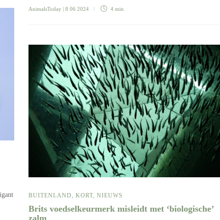
AnimalsToday
| 8 06 2024
4 min
igant
BUITENLAND
,
KORT
,
NIEUWS
Brits voedselkeurmerk misleidt met ‘biologische’
zalm