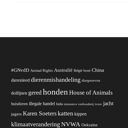
China
#GNvdD
Australië
Animal Rights
België
bont
dierenmishandeling
dierenleed
dierproeven
honden
gered
House of Animals
dolfijnen
jacht
illegale handel
huisdieren
India
ivoor
intensieve veehouderij
katten
Karen Soeters
kippen
jagers
klimaatverandering
NVWA
Oekraïne