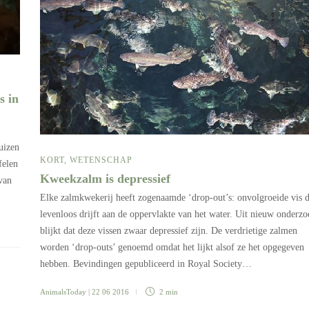
s in
uizen
KORT
,
WETENSCHAP
felen
Kweekzalm is depressief
 van
Elke zalmkwekerij heeft zogenaamde ‘drop-out’s: onvolgroeide vis d
levenloos drijft aan de oppervlakte van het water. Uit nieuw onderzo
blijkt dat deze vissen zwaar depressief zijn. De verdrietige zalmen
worden ‘drop-outs’ genoemd omdat het lijkt alsof ze het opgegeven
hebben. Bevindingen gepubliceerd in Royal Society…
AnimalsToday
| 22 06 2016
2 min