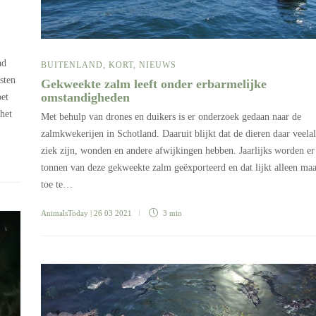
nd
BUITENLAND
,
KORT
,
NIEUWS
sten
Gekweekte zalm leeft onder erbarmelijke
omstandigheden
oet
het
Met behulp van drones en duikers is er onderzoek gedaan naar de
zalmkwekerijen in Schotland. Daaruit blijkt dat de dieren daar veelal
ziek zijn, wonden en andere afwijkingen hebben. Jaarlijks worden er
tonnen van deze gekweekte zalm geëxporteerd en dat lijkt alleen ma
toe te…
AnimalsToday
| 26 03 2021
3 min