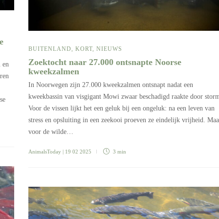
e
BUITENLAND
,
KORT
,
NIEUWS
Zoektocht naar 27.000 ontsnapte Noorse
n en
kweekzalmen
aren
In Noorwegen zijn 27.000 kweekzalmen ontsnapt nadat een
kweekbassin van visgigant Mowi zwaar beschadigd raakte door stor
se
Voor de vissen lijkt het een geluk bij een ongeluk: na een leven van
stress en opsluiting in een zeekooi proeven ze eindelijk vrijheid. Maa
voor de wilde…
AnimalsToday
| 19 02 2025
3 min