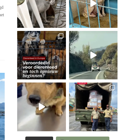
gd
met