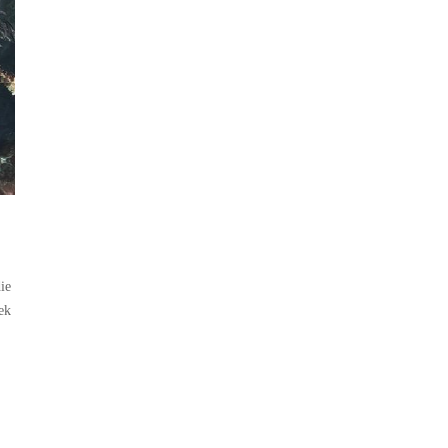
ie
ek