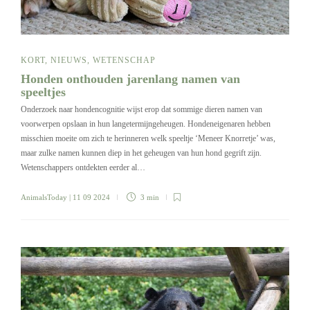
KORT
,
NIEUWS
,
WETENSCHAP
Honden onthouden jarenlang namen van
speeltjes
Onderzoek naar hondencognitie wijst erop dat sommige dieren namen van
voorwerpen opslaan in hun langetermijngeheugen. Hondeneigenaren hebben
misschien moeite om zich te herinneren welk speeltje ‘Meneer Knorretje’ was,
maar zulke namen kunnen diep in het geheugen van hun hond gegrift zijn.
Wetenschappers ontdekten eerder al…
AnimalsToday
| 11 09 2024
3 min