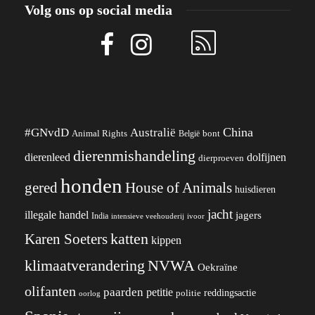
Volg ons op social media
China
#GNvdD
Australië
Animal Rights
België
bont
dierenmishandeling
dierenleed
dolfijnen
dierproeven
honden
gered
House of Animals
huisdieren
jacht
illegale handel
jagers
India
ivoor
intensieve veehouderij
katten
Karen Soeters
kippen
klimaatverandering
NVWA
Oekraïne
olifanten
paarden
petitie
reddingsactie
politie
oorlog