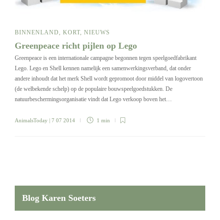
BINNENLAND
,
KORT
,
NIEUWS
Greenpeace richt pijlen op Lego
Greenpeace is een internationale campagne begonnen tegen speelgoedfabrikant
Lego. Lego en Shell kennen namelijk een samenwerkingsverband, dat onder
andere inhoudt dat het merk Shell wordt gepromoot door middel van logovertoon
(de welbekende schelp) op de populaire bouwspeelgoedstukken. De
natuurbeschermingsorganisatie vindt dat Lego verkoop boven het…
AnimalsToday
| 7 07 2014
1 min
Blog Karen Soeters