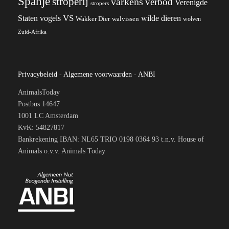
Spanje
stroperij
varkens
verbod
Verenigde
stropers
VS
wilde dieren
Staten
vogels
Wakker Dier
walvissen
wolven
Zuid-Afrika
Privacybeleid
-
Algemene voorwaarden
-
ANBI
AnimalsToday
Postbus 14647
1001 LC Amsterdam
KvK: 54827817
Bankrekening IBAN: NL65 TRIO 0198 0364 93 t.n.v. House of
Animals o.v.v. Animals Today