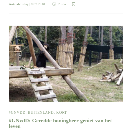
AnimalsToday
| 9 07 2018
2 min
#GNVDD
,
BUITENLAND
,
KORT
#GNvdD: Geredde honingbeer geniet van het
leven