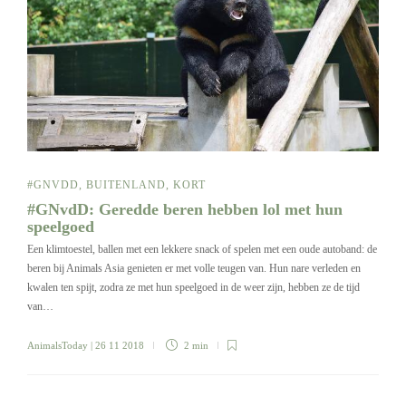
#GNVDD
,
BUITENLAND
,
KORT
#GNvdD: Geredde beren hebben lol met hun
speelgoed
Een klimtoestel, ballen met een lekkere snack of spelen met een oude autoband: de
beren bij Animals Asia genieten er met volle teugen van. Hun nare verleden en
kwalen ten spijt, zodra ze met hun speelgoed in de weer zijn, hebben ze de tijd
van…
AnimalsToday
| 26 11 2018
2 min