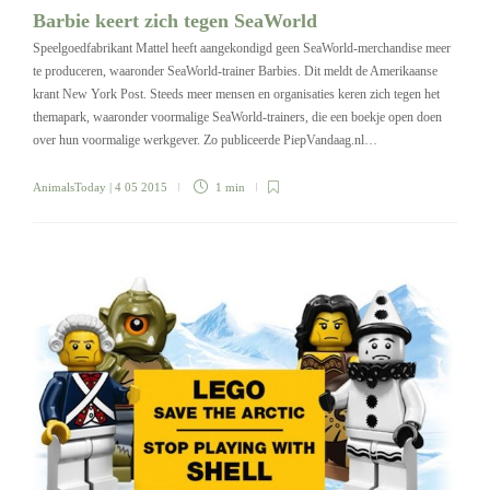
Barbie keert zich tegen SeaWorld
Speelgoedfabrikant Mattel heeft aangekondigd geen SeaWorld-merchandise meer
te produceren, waaronder SeaWorld-trainer Barbies. Dit meldt de Amerikaanse
krant New York Post. Steeds meer mensen en organisaties keren zich tegen het
themapark, waaronder voormalige SeaWorld-trainers, die een boekje open doen
over hun voormalige werkgever. Zo publiceerde PiepVandaag.nl…
AnimalsToday
| 4 05 2015
1 min