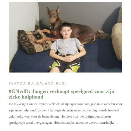
#GNVDD
,
BUITENLAND
,
KORT
#GNvdD: Jongen verkoopt speelgoed voor zijn
zieke hulphond
De 10-jarige Connor Jaynes verkocht al zijn speelgoed om geld in te zamelen voor
zijn zieke hulphond Copper. Hij twijfelde geen seconde, toen hij hoorde hoeveel
geld nodig was voor de behandeling. Het hele huis werd afgespeurd; geen
speelgoedje werd overgeslagen. Hondenbaasjes zullen de onvoorwaardelijke…