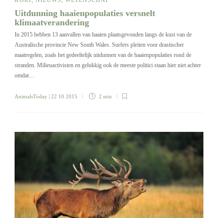
Uitdunning haaienpopulaties versnelt
klimaatverandering
In 2015 hebben 13 aanvallen van haaien plaatsgevonden langs de kust van de
Australische provincie New South Wales. Surfers pleiten voor drastischer
maatregelen, zoals het gedeeltelijk uitdunnen van de haaienpopulaties rond de
stranden. Milieuactivisten en gelukkig ook de meeste politici staan hier niet achter
omdat…
AnimalsToday
| 22 10 2015
2 min