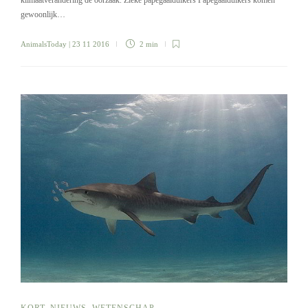
klimaatverandering de oorzaak. Zieke papegaaiduikers Papegaaiduikers komen
gewoonlijk…
AnimalsToday
| 23 11 2016
2 min
KORT
,
NIEUWS
,
WETENSCHAP