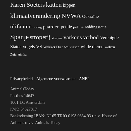
katten
Karen Soeters
kippen
klimaatverandering
NVWA
Oekraïne
olifanten
paarden
petitie
reddingsactie
politie
oorlog
Spanje
stroperij
varkens
verbod
Verenigde
stropers
VS
wilde dieren
Staten
vogels
Wakker Dier
walvissen
wolven
Zuid-Afrika
Privacybeleid
-
Algemene voorwaarden
-
ANBI
AnimalsToday
Postbus 14647
1001 LC Amsterdam
KvK: 54827817
Bankrekening IBAN: NL65 TRIO 0198 0364 93 t.n.v. House of
Animals o.v.v. Animals Today