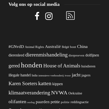
Volg ons op social media
China
#GNvdD
Australië
Animal Rights
België
bont
dierenmishandeling
dierenleed
dolfijnen
dierproeven
honden
gered
House of Animals
huisdieren
jacht
illegale handel
jagers
India
ivoor
intensieve veehouderij
katten
Karen Soeters
kippen
klimaatverandering
NVWA
Oekraïne
olifanten
paarden
petitie
reddingsactie
politie
oorlog