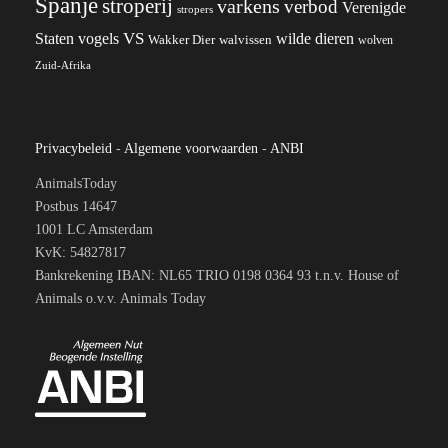
Spanje
stroperij
varkens
verbod
Verenigde
stropers
VS
wilde dieren
Staten
vogels
Wakker Dier
walvissen
wolven
Zuid-Afrika
Privacybeleid
-
Algemene voorwaarden
-
ANBI
AnimalsToday
Postbus 14647
1001 LC Amsterdam
KvK: 54827817
Bankrekening IBAN: NL65 TRIO 0198 0364 93 t.n.v. House of
Animals o.v.v. Animals Today