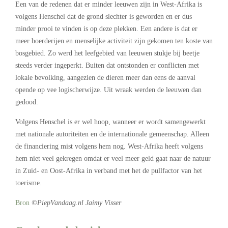
Een van de redenen dat er minder leeuwen zijn in West-Afrika is
volgens Henschel dat de grond slechter is geworden en er dus
minder prooi te vinden is op deze plekken. Een andere is dat er
meer boerderijen en menselijke activiteit zijn gekomen ten koste van
bosgebied. Zo werd het leefgebied van leeuwen stukje bij beetje
steeds verder ingeperkt. Buiten dat ontstonden er conflicten met
lokale bevolking, aangezien de dieren meer dan eens de aanval
opende op vee logischerwijze. Uit wraak werden de leeuwen dan
gedood.
Volgens Henschel is er wel hoop, wanneer er wordt samengewerkt
met nationale autoriteiten en de internationale gemeenschap. Alleen
de financiering mist volgens hem nog. West-Afrika heeft volgens
hem niet veel gekregen omdat er veel meer geld gaat naar de natuur
in Zuid- en Oost-Afrika in verband met het de pullfactor van het
toerisme.
Bron
©PiepVandaag.nl Jaimy Visser