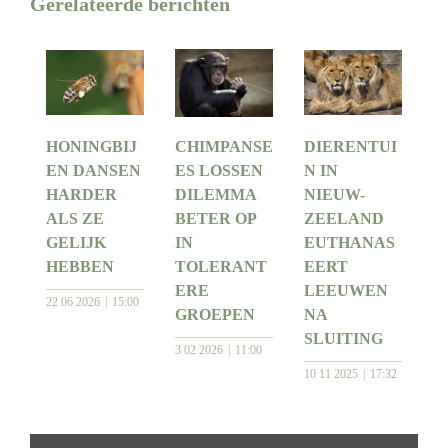
Gerelateerde berichten
HONINGBIJ
CHIMPANSE
DIERENTUI
EN DANSEN
ES LOSSEN
N IN
HARDER
DILEMMA
NIEUW-
ALS ZE
BETER OP
ZEELAND
GELIJK
IN
EUTHANAS
HEBBEN
TOLERANT
EERT
ERE
LEEUWEN
22 06 2026
15:00
GROEPEN
NA
SLUITING
3 02 2026
11:00
10 11 2025
17:32