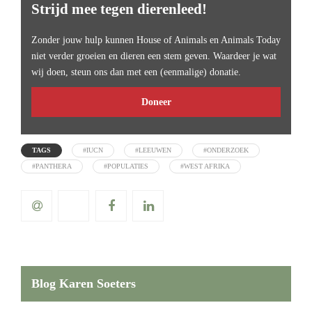
Strijd mee tegen dierenleed!
Zonder jouw hulp kunnen House of Animals en Animals Today
niet verder groeien en dieren een stem geven. Waardeer je wat
wij doen, steun ons dan met een (eenmalige) donatie.
Doneer
TAGS
#IUCN
#LEEUWEN
#ONDERZOEK
#PANTHERA
#POPULATIES
#WEST AFRIKA
Blog Karen Soeters