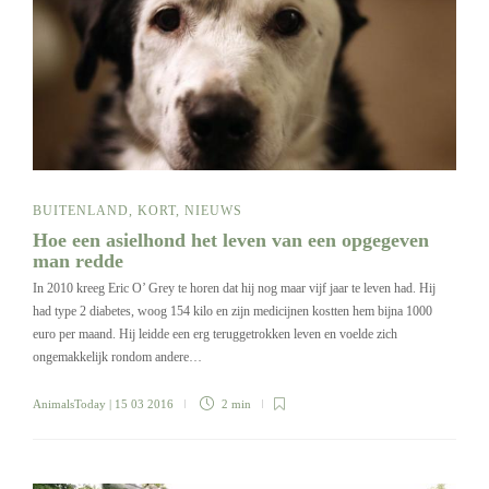
BUITENLAND
,
KORT
,
NIEUWS
Hoe een asielhond het leven van een opgegeven
man redde
In 2010 kreeg Eric O’ Grey te horen dat hij nog maar vijf jaar te leven had. Hij
had type 2 diabetes, woog 154 kilo en zijn medicijnen kostten hem bijna 1000
euro per maand. Hij leidde een erg teruggetrokken leven en voelde zich
ongemakkelijk rondom andere…
AnimalsToday
| 15 03 2016
2 min