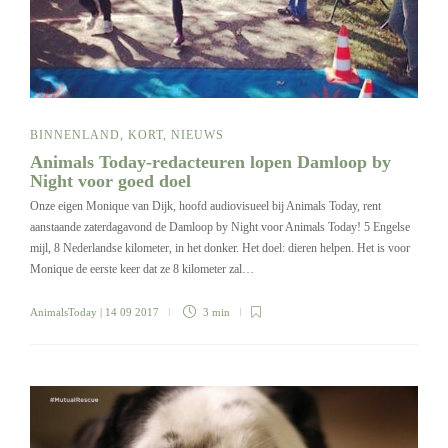
BINNENLAND
,
KORT
,
NIEUWS
Animals Today-redacteuren lopen Damloop by
Night voor goed doel
Onze eigen Monique van Dijk, hoofd audiovisueel bij Animals Today, rent
aanstaande zaterdagavond de Damloop by Night voor Animals Today! 5 Engelse
mijl, 8 Nederlandse kilometer, in het donker. Het doel: dieren helpen. Het is voor
Monique de eerste keer dat ze 8 kilometer zal…
AnimalsToday
| 14 09 2017
3 min