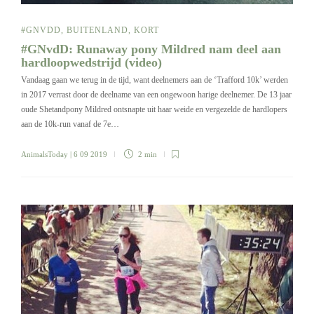
#GNVDD
,
BUITENLAND
,
KORT
#GNvdD: Runaway pony Mildred nam deel aan
hardloopwedstrijd (video)
Vandaag gaan we terug in de tijd, want deelnemers aan de ‘Trafford 10k’ werden
in 2017 verrast door de deelname van een ongewoon harige deelnemer. De 13 jaar
oude Shetandpony Mildred ontsnapte uit haar weide en vergezelde de hardlopers
aan de 10k-run vanaf de 7e…
AnimalsToday
| 6 09 2019
2 min