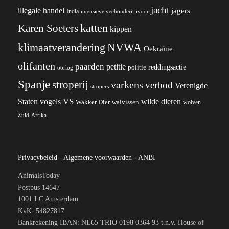
jacht
illegale handel
jagers
India
ivoor
intensieve veehouderij
katten
Karen Soeters
kippen
klimaatverandering
NVWA
Oekraïne
olifanten
paarden
petitie
reddingsactie
politie
oorlog
Spanje
stroperij
varkens
verbod
Verenigde
stropers
VS
wilde dieren
Staten
vogels
Wakker Dier
walvissen
wolven
Zuid-Afrika
Privacybeleid
-
Algemene voorwaarden
-
ANBI
AnimalsToday
Postbus 14647
1001 LC Amsterdam
KvK: 54827817
Bankrekening IBAN: NL65 TRIO 0198 0364 93 t.n.v. House of