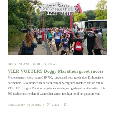
BINNENLAND
,
KORT
,
NIEUWS
VIER VOETERS Doggy Marathon groot succes
Met evenement wordt ruim € 19.700,- opgehaald voor goede doel Enthousiaste
deelnemers, lieve honden en de steun van de weergoden maakten van de VIER
VOETERS Doggy Marathon afgelopen zondag een geslaagd familiefestijn. Ruim
300 deelnemers renden of wandelden samen met hun hond het parcours van…
AnimalsToday
| 30 06 2015
2 min