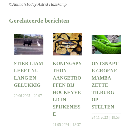
©AnimalsToday Astrid Hazekamp
Gerelateerde berichten
STIER LIAM
KONINGSPY
ONTSNAPT
LEEFT NU
THON
E GROENE
LANG EN
AANGETRO
MAMBA
GELUKKIG
FFEN BIJ
ZETTE
HOCKEYVE
TILBURG
20 06 2025
20:07
LD IN
OP
SPIJKENISS
STELTEN
E
24 11 2023
19:53
21 05 2024
18:37