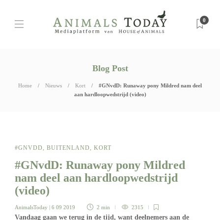
0
Blog Post
Home
Nieuws
Kort
#GNvdD: Runaway pony Mildred nam deel
aan hardloopwedstrijd (video)
#GNVDD
,
BUITENLAND
,
KORT
#GNvdD: Runaway pony Mildred
nam deel aan hardloopwedstrijd
(video)
AnimalsToday
| 6 09 2019
2 min
2315
Vandaag gaan we terug in de tijd, want deelnemers aan de