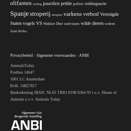
olifanten
paarden
petitie
reddingsactie
politie
oorlog
Spanje
stroperij
varkens
verbod
Verenigde
stropers
VS
wilde dieren
Staten
vogels
Wakker Dier
walvissen
wolven
Zuid-Afrika
Privacybeleid
-
Algemene voorwaarden
-
ANBI
AnimalsToday
Postbus 14647
1001 LC Amsterdam
KvK: 54827817
Bankrekening IBAN: NL65 TRIO 0198 0364 93 t.n.v. House of
Animals o.v.v. Animals Today