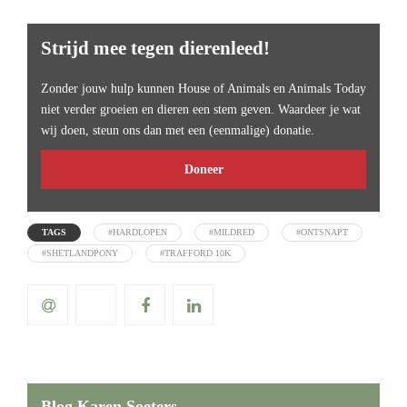
Strijd mee tegen dierenleed!
Zonder jouw hulp kunnen House of Animals en Animals Today
niet verder groeien en dieren een stem geven. Waardeer je wat
wij doen, steun ons dan met een (eenmalige) donatie.
Doneer
TAGS
#HARDLOPEN
#MILDRED
#ONTSNAPT
#SHETLANDPONY
#TRAFFORD 10K
Blog Karen Soeters