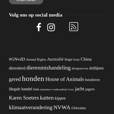
Volg ons op social media
China
#GNvdD
Australië
Animal Rights
België
bont
dierenmishandeling
dierenleed
dolfijnen
dierproeven
honden
gered
House of Animals
huisdieren
jacht
illegale handel
jagers
India
ivoor
intensieve veehouderij
katten
Karen Soeters
kippen
klimaatverandering
NVWA
Oekraïne