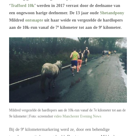
‘
Trafford 10k
’ werden in 2017 verrast door de deelname van
een ongewoon harige deelnemer. De 13 jaar oude
Shetandpony
Mildred
ontsnapte
uit haar weide en vergezelde de hardlopers
e
e
aan de 10k-run vanaf de 7
kilometer tot aan de 9
kilometer.
Mildred vergezelde de hardlopers aan de 10k-run vanaf de 7e kilometer tot aan de
9e kilometer | Foto: screenshot
video Manchester Evening News
e
Bij de 9
kilometermarkering werd ze, door een behendige