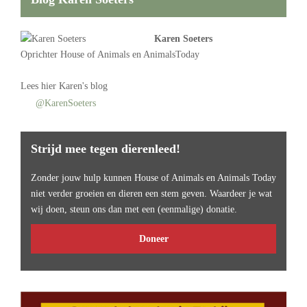
Karen Soeters
Oprichter
House of Animals
en AnimalsToday
Lees
hier Karen's blog
@KarenSoeters
Strijd mee tegen dierenleed!
Zonder jouw hulp kunnen House of Animals en Animals Today
niet verder groeien en dieren een stem geven. Waardeer je wat
wij doen, steun ons dan met een (eenmalige) donatie.
Doneer