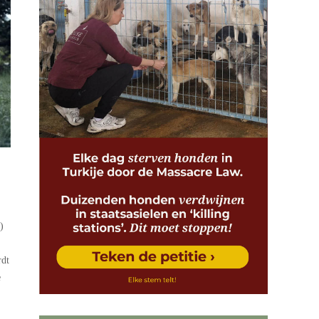
)
rdt
e