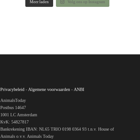
Meer laden
Volg ons op Instagram
Privacybeleid
-
Algemene voorwaarden
-
ANBI
AnimalsToday
Postbus 14647
1001 LC Amsterdam
KvK: 54827817
Bankrekening IBAN: NL65 TRIO 0198 0364 93 t.n.v. House of
Animals o.v.v. Animals Today