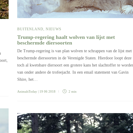
BUITENLAND
,
NIEUWS
Trump-regering haalt wolven van lijst met
beschermde diersoorten
De Trump-regering is van plan wolven te schrappen van de lijst met
n
beschermde diersoorten in de Verenigde Staten. Hierdoor loopt deze
oort,
toch al kwetsbare diersoort een grotere kans het slachtoffer te worde
van onder andere de trofeejacht. In een email statement van Gavin
Shire, het…
AnimalsToday
| 19 06 2018
2 min