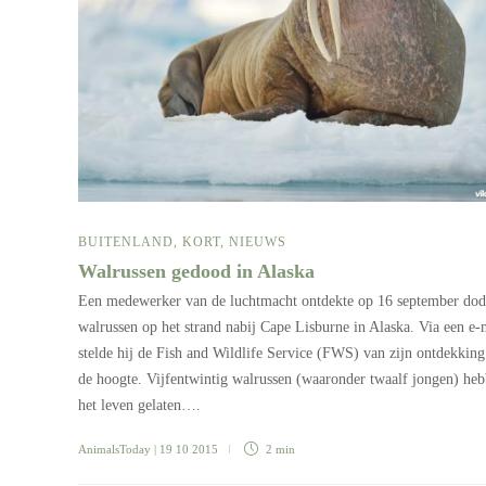
BUITENLAND
,
KORT
,
NIEUWS
Walrussen gedood in Alaska
Een medewerker van de luchtmacht ontdekte op 16 september dod
walrussen op het strand nabij Cape Lisburne in Alaska. Via een e-
stelde hij de Fish and Wildlife Service (FWS) van zijn ontdekking
de hoogte. Vijfentwintig walrussen (waaronder twaalf jongen) he
het leven gelaten….
AnimalsToday
| 19 10 2015
2 min