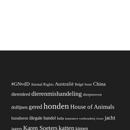
China
#GNvdD
Australië
Animal Rights
België
bont
dierenmishandeling
dierenleed
dierproeven
honden
gered
House of Animals
dolfijnen
jacht
illegale handel
huisdieren
India
ivoor
intensieve veehouderij
katten
Karen Soeters
kippen
jagers