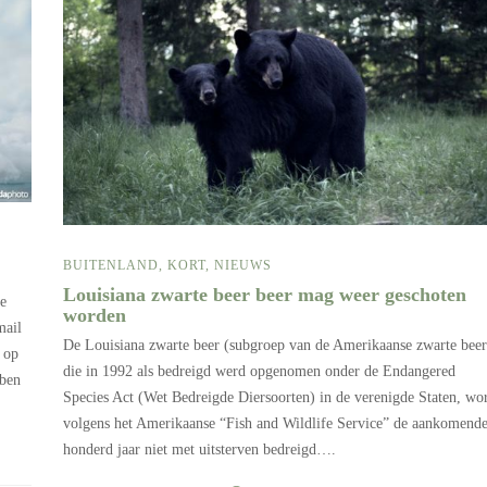
BUITENLAND
,
KORT
,
NIEUWS
Louisiana zwarte beer beer mag weer geschoten
e
worden
mail
De Louisiana zwarte beer (subgroep van de Amerikaanse zwarte beer
 op
die in 1992 als bedreigd werd opgenomen onder de Endangered
bben
Species Act (Wet Bedreigde Diersoorten) in de verenigde Staten, wo
volgens het Amerikaanse “Fish and Wildlife Service” de aankomend
honderd jaar niet met uitsterven bedreigd….