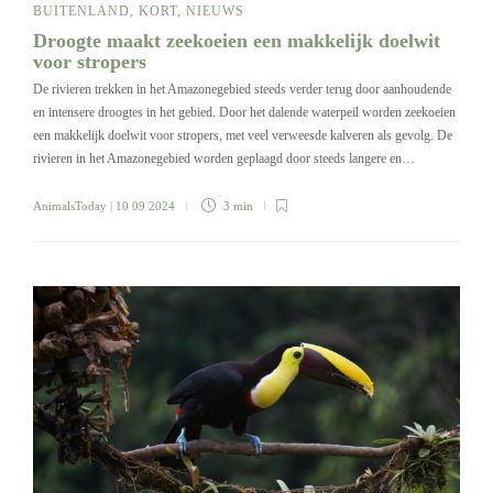
BUITENLAND
,
KORT
,
NIEUWS
Droogte maakt zeekoeien een makkelijk doelwit
voor stropers
De rivieren trekken in het Amazonegebied steeds verder terug door aanhoudende
en intensere droogtes in het gebied. Door het dalende waterpeil worden zeekoeien
een makkelijk doelwit voor stropers, met veel verweesde kalveren als gevolg. De
rivieren in het Amazonegebied worden geplaagd door steeds langere en…
AnimalsToday
| 10 09 2024
3 min