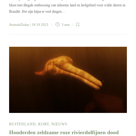
bloot met illegale ontbossing van inheems land en leefgebied voor wilde dieren in
Brazilië. Het zijn bijna te veel dingen…
AnimalsToday
| 19 10 2023
3 min
BUITENLAND
,
KORT
,
NIEUWS
Honderden zeldzame roze rivierdolfijnen dood