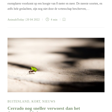
exemplaren voorkomt op een hoogte van 8 meter en meer. De meeste soorten, en
zelfs hele geslachten, zijn nog niet door de wetenschap beschreven,…
AnimalsToday
| 20 04 2022
4 min
BUITENLAND
,
KORT
,
NIEUWS
Cerrado nog sneller verwoest dan het