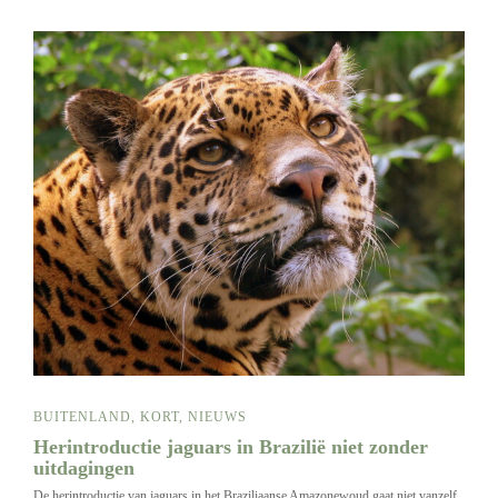
BUITENLAND
,
KORT
,
NIEUWS
Herintroductie jaguars in Brazilië niet zonder
uitdagingen
De herintroductie van jaguars in het Braziliaanse Amazonewoud gaat niet vanzelf.