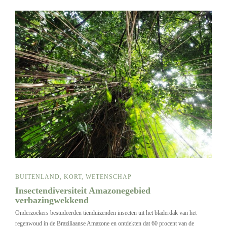
BUITENLAND
,
KORT
,
WETENSCHAP
Insectendiversiteit Amazonegebied
verbazingwekkend
Onderzoekers bestudeerden tienduizenden insecten uit het bladerdak van het
regenwoud in de Braziliaanse Amazone en ontdekten dat 60 procent van de