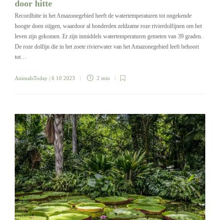
door hitte
Recordhitte in het Amazonegebied heeft de watertemperaturen tot ongekende
hoogte doen stijgen, waardoor al honderden zeldzame roze rivierdolfijnen om het
leven zijn gekomen. Er zijn inmiddels watertemperaturen gemeten van 39 graden.
De roze dolfijn die in het zoete rivierwater van het Amazonegebied leeft behoort
tot…
AnimalsToday
| 6 10 2023
2 min