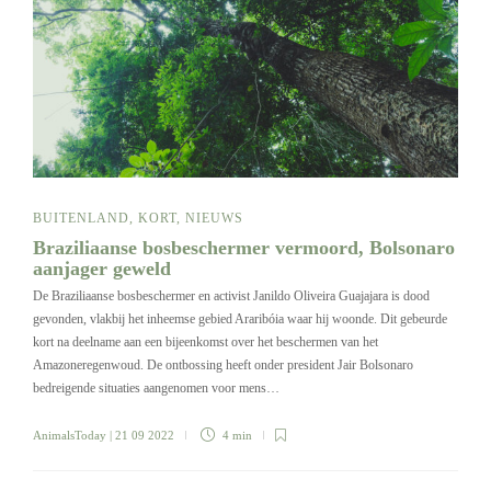
BUITENLAND
,
KORT
,
NIEUWS
Braziliaanse bosbeschermer vermoord, Bolsonaro
aanjager geweld
De Braziliaanse bosbeschermer en activist Janildo Oliveira Guajajara is dood
gevonden, vlakbij het inheemse gebied Araribóia waar hij woonde. Dit gebeurde
kort na deelname aan een bijeenkomst over het beschermen van het
Amazoneregenwoud. De ontbossing heeft onder president Jair Bolsonaro
bedreigende situaties aangenomen voor mens…
AnimalsToday
| 21 09 2022
4 min