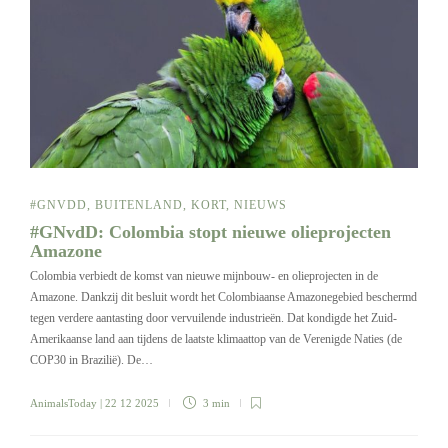
#GNVDD
,
BUITENLAND
,
KORT
,
NIEUWS
#GNvdD: Colombia stopt nieuwe olieprojecten
Amazone
Colombia verbiedt de komst van nieuwe mijnbouw- en olieprojecten in de
Amazone. Dankzij dit besluit wordt het Colombiaanse Amazonegebied beschermd
tegen verdere aantasting door vervuilende industrieën. Dat kondigde het Zuid-
Amerikaanse land aan tijdens de laatste klimaattop van de Verenigde Naties (de
COP30 in Brazilië). De…
AnimalsToday
| 22 12 2025
3 min