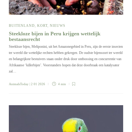
BUITENLAND
,
KORT
,
NIEUWS
Steekloze bijen in Peru krijgen wettelijk
bestaansrecht
Steekloze bijen, Meliponini, uit het Amazonegebied in Peru, zijn de eerste insecten
ter wereld die wettelijke rechten hebben gekregen. De oudste bijensoort ter wereld
en belangrijkste bestuivers staan onder druk door ontbossing en concurrentie van
Afrikaanse ‘killerbijen’. Voorstanders hopen dat deze doorbraak een katalysator
zal…
AnimalsToday
| 2 01 2026
4 min