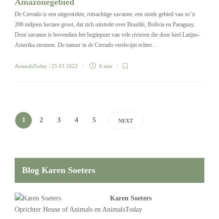
Amazonegebied
De Cerrado is een uitgestrekte, rotsachtige savanne; een uniek gebied van zo’n
200 miljoen hectare groot, dat zich uitstrekt over Brazilië, Bolivia en Paraguay.
Deze savanne is bovendien het beginpunt van vele rivieren die door heel Latijns-
Amerika stromen. De natuur in de Cerrado verdwijnt echter…
AnimalsToday
| 25 03 2022
6 min
1
2
3
4
5
NEXT
Blog Karen Soeters
Karen Soeters
Oprichter
House of Animals
en AnimalsToday