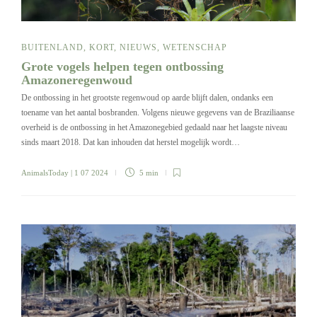
BUITENLAND
,
KORT
,
NIEUWS
,
WETENSCHAP
Grote vogels helpen tegen ontbossing
Amazoneregenwoud
De ontbossing in het grootste regenwoud op aarde blijft dalen, ondanks een
toename van het aantal bosbranden. Volgens nieuwe gegevens van de Braziliaanse
overheid is de ontbossing in het Amazonegebied gedaald naar het laagste niveau
sinds maart 2018. Dat kan inhouden dat herstel mogelijk wordt…
AnimalsToday
| 1 07 2024
5 min