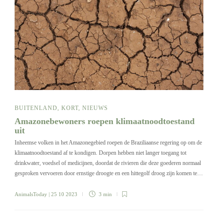
BUITENLAND
,
KORT
,
NIEUWS
Amazonebewoners roepen klimaatnoodtoestand
uit
Inheemse volken in het Amazonegebied roepen de Braziliaanse regering op om de
klimaatnoodtoestand af te kondigen. Dorpen hebben niet langer toegang tot
drinkwater, voedsel of medicijnen, doordat de rivieren die deze goederen normaal
gesproken vervoeren door ernstige droogte en een hittegolf droog zijn komen te…
AnimalsToday
| 25 10 2023
3 min