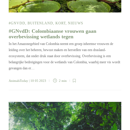
#GNVDD
,
BUITENLAND
,
KORT
,
NIEUWS
#GNvdD: Colombiaanse vrouwen gaan
overbevissing wetlands tegen
In het Amazonegebied van Colombia neemt een groep inheemse vrouwen de
leiding over het beheren, bewust maken en herstellen van een drasland-
ecosysteem, dat onder druk staat door overbevissing. Overbevissing is een
belangrijke bedreigingen voor de wetlands van Colombia, waarbij meer vis wordt
gevangen dan er…
AnimalsToday
| 10 05 2023
2 min