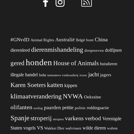
China
#GNvdD
Australië
Animal Rights
België
bont
dierenmishandeling
dierenleed
dolfijnen
dierproeven
honden
gered
House of Animals
huisdieren
jacht
illegale handel
jagers
India
ivoor
intensieve veehouderij
katten
Karen Soeters
kippen
klimaatverandering
NVWA
Oekraïne
olifanten
paarden
petitie
reddingsactie
politie
oorlog
Spanje
stroperij
varkens
verbod
Verenigde
stropers
VS
Staten
vogels
wilde dieren
Wakker Dier
walvissen
wolven