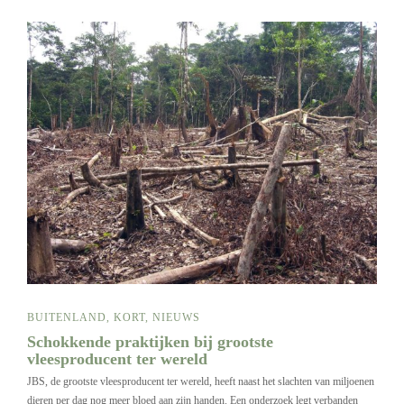
BUITENLAND
,
KORT
,
NIEUWS
Schokkende praktijken bij grootste
vleesproducent ter wereld
JBS, de grootste vleesproducent ter wereld, heeft naast het slachten van miljoenen
dieren per dag nog meer bloed aan zijn handen. Een onderzoek legt verbanden