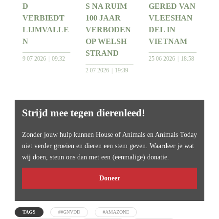
D
S NA RUIM
GERED VAN
VERBIEDT
100 JAAR
VLEESHAN
LIJMVALLE
VERBODEN
DEL IN
N
OP WELSH
VIETNAM
STRAND
9 07 2026
09:32
25 06 2026
18:58
2 07 2026
19:39
Strijd mee tegen dierenleed!
Zonder jouw hulp kunnen House of Animals en Animals Today
niet verder groeien en dieren een stem geven. Waardeer je wat
wij doen, steun ons dan met een (eenmalige) donatie.
Doneer
TAGS
##GNVDD
#AMAZONE