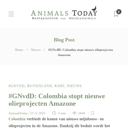
0
Blog Post
Home
Nieuws
#GNvdD: Colombia stopt nieuwe olieprojecten
Amazone
#GNVDD
,
BUITENLAND
,
KORT
,
NIEUWS
#GNvdD: Colombia stopt nieuwe
olieprojecten Amazone
AnimalsToday
| 22 12 2025
3 min
2644
Colombia
verbiedt de komst van nieuwe mijnbouw- en
olieprojecten in de Amazone. Dankzij dit besluit wordt het