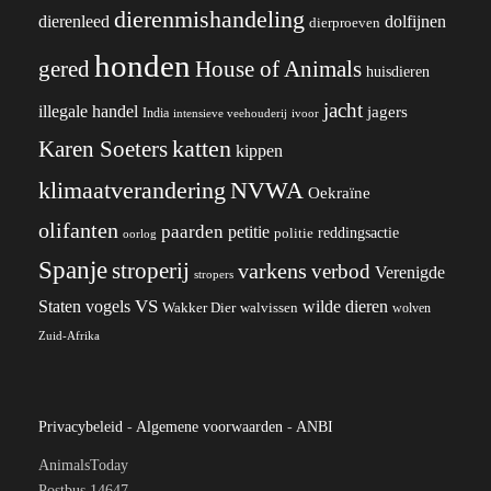
dierenmishandeling
dierenleed
dolfijnen
dierproeven
honden
gered
House of Animals
huisdieren
jacht
illegale handel
jagers
India
ivoor
intensieve veehouderij
katten
Karen Soeters
kippen
klimaatverandering
NVWA
Oekraïne
olifanten
paarden
petitie
reddingsactie
politie
oorlog
Spanje
stroperij
varkens
verbod
Verenigde
stropers
VS
Staten
vogels
wilde dieren
Wakker Dier
walvissen
wolven
Zuid-Afrika
Privacybeleid
-
Algemene voorwaarden
-
ANBI
AnimalsToday
Postbus 14647