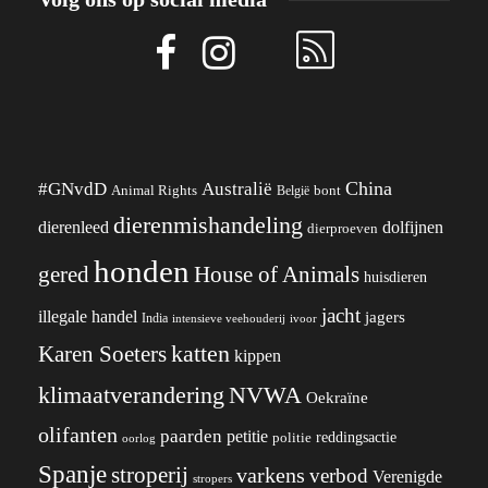
China
#GNvdD
Australië
Animal Rights
België
bont
dierenmishandeling
dierenleed
dolfijnen
dierproeven
honden
gered
House of Animals
huisdieren
jacht
illegale handel
jagers
India
ivoor
intensieve veehouderij
katten
Karen Soeters
kippen
klimaatverandering
NVWA
Oekraïne
olifanten
paarden
petitie
reddingsactie
politie
oorlog
Spanje
stroperij
varkens
verbod
Verenigde
stropers