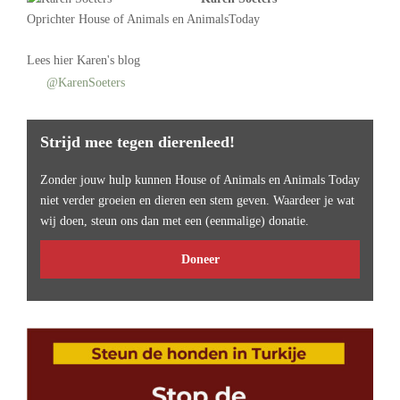
Oprichter
House of Animals
en AnimalsToday
Lees
hier Karen's blog
@KarenSoeters
Strijd mee tegen dierenleed!
Zonder jouw hulp kunnen House of Animals en Animals Today
niet verder groeien en dieren een stem geven. Waardeer je wat
wij doen, steun ons dan met een (eenmalige) donatie.
Doneer