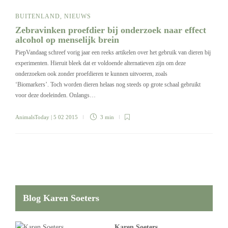
BUITENLAND
,
NIEUWS
Zebravinken proefdier bij onderzoek naar effect
alcohol op menselijk brein
PiepVandaag schreef vorig jaar een reeks artikelen over het gebruik van dieren bij
experimenten. Hieruit bleek dat er voldoende alternatieven zijn om deze
onderzoeken ook zonder proefdieren te kunnen uitvoeren, zoals
‘Biomarkers’. Toch worden dieren helaas nog steeds op grote schaal gebruikt
voor deze doeleinden. Onlangs…
AnimalsToday
| 5 02 2015
3 min
Blog Karen Soeters
Karen Soeters