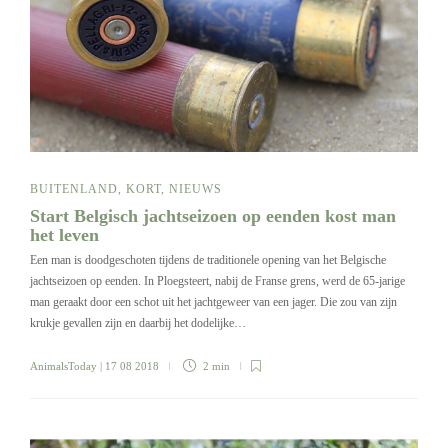
BUITENLAND
,
KORT
,
NIEUWS
Start Belgisch jachtseizoen op eenden kost man
het leven
Een man is doodgeschoten tijdens de traditionele opening van het Belgische
jachtseizoen op eenden. In Ploegsteert, nabij de Franse grens, werd de 65-jarige
man geraakt door een schot uit het jachtgeweer van een jager. Die zou van zijn
krukje gevallen zijn en daarbij het dodelijke…
AnimalsToday
| 17 08 2018
2 min