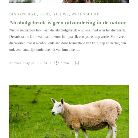
BINNENLAND
,
KORT
,
NIEUWS
,
WETENSCHAP
Alcoholgebruik is geen uitzondering in de natuur
Nieuw onderzoek toont aan dat alcoholgebruik wijdverspreid is in het dierenrijk.
De substantie komt van nature voor in bijna elk ecosysteem op aarde. Voor veel
diersoorten maakt alcohol, ontstaan door fermentatie van fruit, sap en nectar, dan
ook een natuurlijk onderdeel uit van hun dieet….
AnimalsToday
| 5 11 2024
3 min