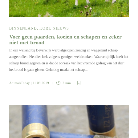
BINNENLAND
,
KORT
,
NIEUWS
Voer geen paarden, koeien en schapen en zeker
niet met brood
In een weiland bij Beverwijk werd afgelopen zondag en waggelend schaap
aangetroffen. Het dier leek volgens getuigen wel dronken. Waarschijnlijk heeft het
schaap brood gegeten en is dat de oorzaak van het vreemde gedrag van het dier:
het brood is gaan gisten. Gelukkig maakt het schaap…
AnimalsToday
| 11 09 2019
2 min