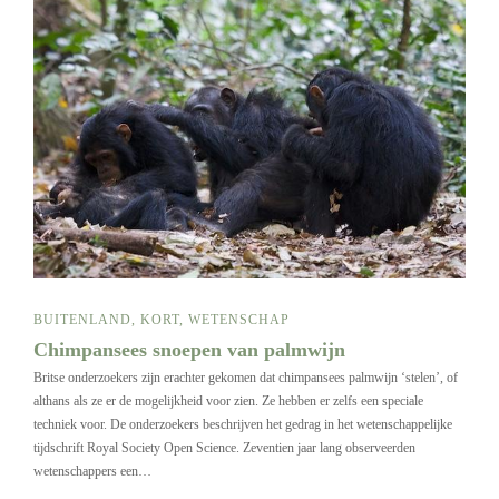
BUITENLAND
,
KORT
,
WETENSCHAP
Chimpansees snoepen van palmwijn
Britse onderzoekers zijn erachter gekomen dat chimpansees palmwijn ‘stelen’, of
althans als ze er de mogelijkheid voor zien. Ze hebben er zelfs een speciale
techniek voor. De onderzoekers beschrijven het gedrag in het wetenschappelijke
tijdschrift Royal Society Open Science. Zeventien jaar lang observeerden
wetenschappers een…