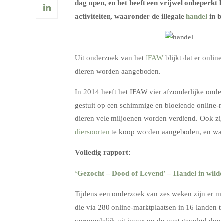
dag open, en het heeft een vrijwel onbeperkt
activiteiten, waaronder de illegale
handel
in b
Uit onderzoek van het
IFAW
blijkt dat er onli
dieren worden aangeboden.
In 2014 heeft het IFAW vier afzonderlijke onde
gestuit op een schimmige en bloeiende online-
dieren vele miljoenen worden verdiend. Ook zi
diersoorten
te koop worden aangeboden, en waar
Volledig rapport:
‘Gezocht – Dood of Levend’ – Handel in wilde
Tijdens een onderzoek van zes weken zijn er m
die via 280 online-marktplaatsen in 16 lande
vermoedelijk uit ivoor, op de voet gevolgd do