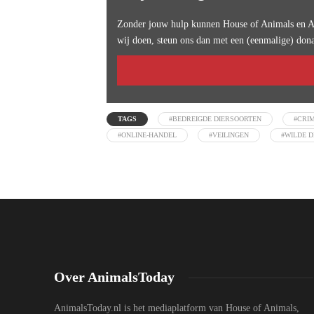
Zonder jouw hulp kunnen House of Animals en An
wij doen, steun ons dan met een (eenmalige) dona
TAGS
#BEDREIGDE DIERSOORTEN
#CRIM
#ONLINE-HANDEL
#VEILINGEN
#WILDE D
Over AnimalsToday
AnimalsToday.nl is het mediaplatform van House of Animals,