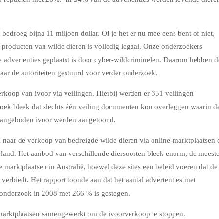
 bedroeg bijna 11 miljoen dollar. Of je het er nu mee eens bent of niet,
n producten van wilde dieren is volledig legaal. Onze onderzoekers
e advertenties geplaatst is door cyber-wildcriminelen. Daarom hebben d
aar de autoriteiten gestuurd voor verder onderzoek.
rkoop van ivoor via veilingen. Hierbij werden er 351 veilingen
zoek bleek dat slechts één veiling documenten kon overleggen waarin d
t aangeboden ivoor werden aangetoond.
naar de verkoop van bedreigde wilde dieren via online-marktplaatsen 
eland. Het aanbod van verschillende diersoorten bleek enorm; de meest
marktplaatsen in Australië, hoewel deze sites een beleid voeren dat de
verbiedt. Het rapport toonde aan dat het aantal advertenties met
r onderzoek in 2008 met 266 % is gestegen.
-marktplaatsen samengewerkt om de ivoorverkoop te stoppen.