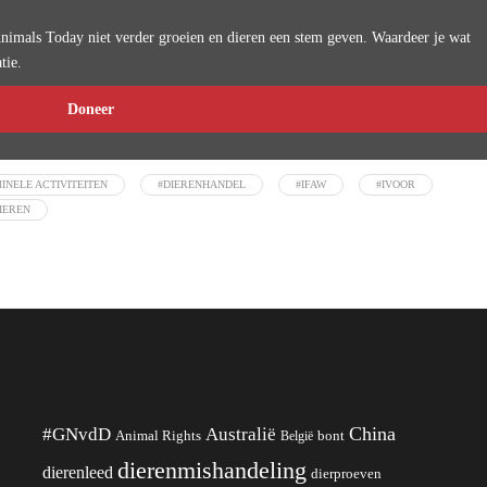
imals Today niet verder groeien en dieren een stem geven. Waardeer je wat
tie.
Doneer
INELE ACTIVITEITEN
#DIERENHANDEL
#IFAW
#IVOOR
IEREN
China
#GNvdD
Australië
Animal Rights
België
bont
dierenmishandeling
dierenleed
dierproeven