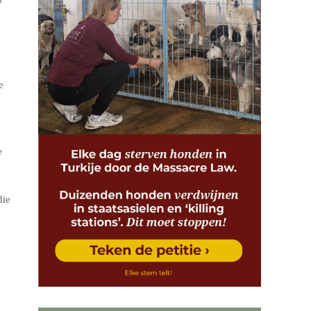
e
e
die
e