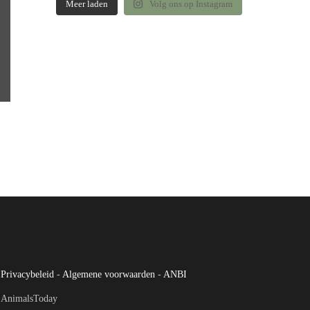
Meer laden
Volg ons op Instagram
Privacybeleid
-
Algemene voorwaarden
-
ANBI
AnimalsToday