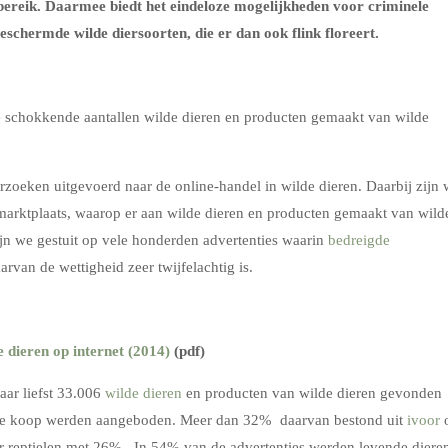
 bereik. Daarmee biedt het eindeloze mogelijkheden voor criminele
eschermde wilde diersoorten, die er dan ook flink floreert.
ne schokkende aantallen wilde dieren en producten gemaakt van wilde
rzoeken uitgevoerd naar de online-handel in wilde dieren. Daarbij zijn
marktplaats, waarop er aan wilde dieren en producten gemaakt van wild
jn we gestuit op vele honderden advertenties waarin
bedreigde
van de wettigheid zeer twijfelachtig is.
 dieren op internet (2014)
(pdf)
aar liefst 33.006
wilde dieren
en producten van wilde dieren gevonden
n te koop werden aangeboden. Meer dan 32% daarvan bestond uit
ivoor
or reptielen met 26%. In 54% van de advertenties werden levende diere