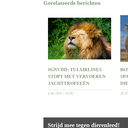
Gerelateerde berichten
#GNVDD: TUI AIRLINES
BO
STOPT MET VERVOEREN
SP
JACHTTROFEEËN
DI
6 08 2026
14:09
28 0
Strijd mee tegen dierenleed!