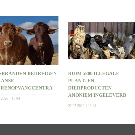
SBRANDEN BEDREIGEN
RUIM 5800 ILLEGALE
AANSE
PLANT- EN
ERENOPVANGCENTRA
DIERPRODUCTEN
ANONIEM INGELEVERD
7 2026
16:04
22 07 2026
11:44