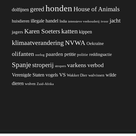
honden
gered
House of Animals
dolfijnen
jacht
illegale handel
huisdieren
India
ivoor
intensieve veehouderij
katten
Karen Soeters
kippen
jagers
klimaatverandering
NVWA
Oekraïne
olifanten
paarden
petitie
reddingsactie
politie
oorlog
Spanje
stroperij
varkens
verbod
stropers
VS
wilde
Verenigde Staten
vogels
Wakker Dier
walvissen
dieren
wolven
Zuid-Afrika