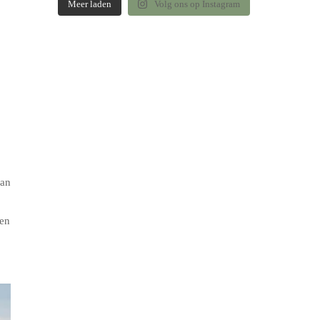
Meer laden
Volg ons op Instagram
an
nen