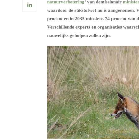
natuurverbetering
‘ van demissionair
ministe
waardoor de stikstofwet nu is aangenomen. 
procent
en in 2035 minstens 74
procent
van de
Verschillende experts en organisaties waars
nauwelijks geholpen zullen zijn.