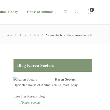
0
nimalsToday
House of Animals
Home
Nieuws
Kort
Nieuwe stikstofwet biedt weinig uitzicht
Blog Karen Soeters
Karen Soeters
Oprichter
House of Animals
en AnimalsToday
Lees
hier Karen's blog
@KarenSoeters