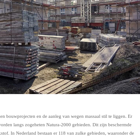
n bouwprojecten en de aanleg van wegen massaal stil te liggen. Er
worden langs zogeheten Natura-2000 gebieden. Dit zijn beschermde
ikstof. In Nederland bestaan er 118 van zulke gebieden, waaronder de