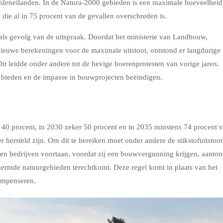
ddeneilanden. In de Natura-2000 gebieden is een maximale hoeveelheid
, die al in 75
procent
van de gevallen overschreden is.
 als gevolg van de uitspraak. Doordat het
m
inisterie van Landbouw,
ieuwe berekeningen voor de maximale uitstoot, ontstond er langdurige
it leidde onder andere tot de hevige boerenprotesten van vorige jaren.
 bieden en de impasse in bouwprojecten beëindigen.
r 40
procent
, in 2030 zeker 50
procent
en in 2035 minstens 74
procent
v
r hersteld zijn. Om dit te bereiken moet onder andere de stikstofuitstoot
 bedrijven voortaan, voordat zij een bouwvergunning krijgen, aanto
ermde natuurgebieden terechtkomt. Deze regel komt in plaats van het
ompenseren.