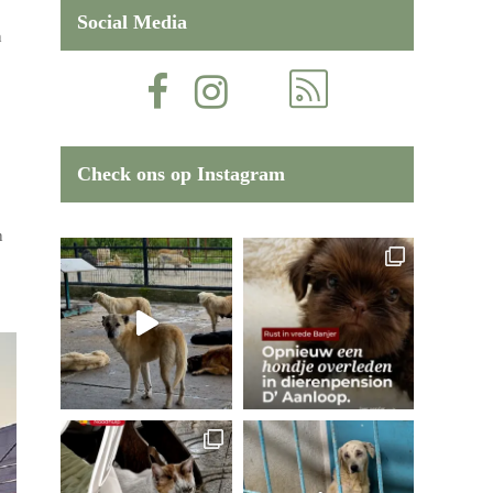
Social Media
n
Check ons op Instagram
n