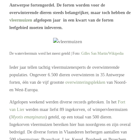
Antwerpse fortengordel. De forten worden voor de
overwinterende dieren steeds belangrijker, maar toch hebben de
vleermuizen
afgelopen jaar in een kwart van de forten
leefgebied moeten inleveren.
De watervleermuis werd het meest geteld | Foto:
Gilles San Martin/Wikipedia
Ieder jaar tellen tachtig vleermuizenexperts de overwinterende
populaties. Ongeveer 6.500 dieren overwinteren in 35 Antwerpse
forten, één van de vijf grootste
overwinteringsplekken
van Noord-
en West-Europa.
Afgelopen weekend werden diverse records gebroken. In het
Fort
van Lier
werden maar liefst 89 ingekorven, of wimpervleermuizen
(
Myotis emarginatus
) geteld, op een totaal van 500 dieren.
Ingekorven vleermuizen bereiken hier hun noordgrens en zijn overal
bedreigd. De diverse forten in Vlaanderen herbergen aantallen van
500 vleermuizen: Brasschaat, Lier, Kessel, Borsbeek en Broechem.