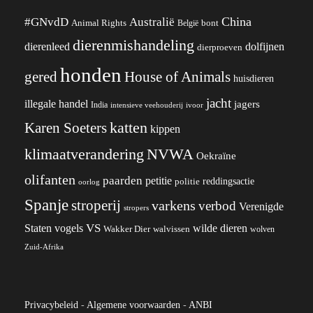
China
#GNvdD
Australië
Animal Rights
België
bont
dierenmishandeling
dierenleed
dolfijnen
dierproeven
honden
gered
House of Animals
huisdieren
jacht
illegale handel
jagers
India
ivoor
intensieve veehouderij
katten
Karen Soeters
kippen
klimaatverandering
NVWA
Oekraïne
olifanten
paarden
petitie
reddingsactie
politie
oorlog
Spanje
stroperij
varkens
verbod
Verenigde
stropers
VS
wilde dieren
Staten
vogels
Wakker Dier
walvissen
wolven
Zuid-Afrika
Privacybeleid
-
Algemene voorwaarden
-
ANBI