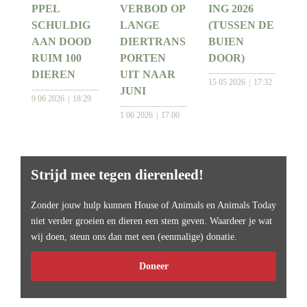
PPEL
VERBOD OP
ING 2026
SCHULDIG
LANGE
(TUSSEN DE
AAN DOOD
DIERTRANS
BUIEN
RUIM 100
PORTEN
DOOR)
DIEREN
UIT NAAR
15 05 2026
17:32
JUNI
9 06 2026
18:29
1 06 2026
17:00
Strijd mee tegen dierenleed!
Zonder jouw hulp kunnen House of Animals en Animals Today
niet verder groeien en dieren een stem geven. Waardeer je wat
wij doen, steun ons dan met een (eenmalige) donatie.
Doneer