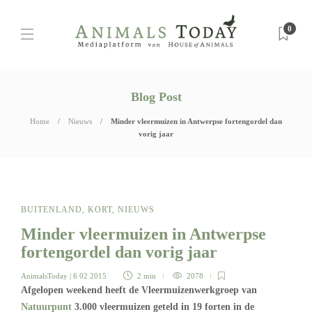
0
Blog Post
Home
Nieuws
Minder vleermuizen in Antwerpse fortengordel dan
vorig jaar
BUITENLAND
,
KORT
,
NIEUWS
Minder vleermuizen in Antwerpse
fortengordel dan vorig jaar
AnimalsToday
| 6 02 2015
2 min
2078
Afgelopen weekend heeft de Vleermuizenwerkgroep van
Natuurpunt
3.000 vleermuizen geteld in 19 forten in de