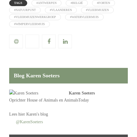
TAGS
#ANTWERPEN
#BELGIË
#FORTEN
#NATUURPUNT
#VLAANDEREN
#VLEERMUIZEN
#VLEERMUIZENWERKGROEP
#WATERVLEERMUIS
#WIMPERVLEERMUIS
Blog Karen Soeters
Karen Soeters
Oprichter
House of Animals
en AnimalsToday
Lees
hier Karen's blog
@KarenSoeters