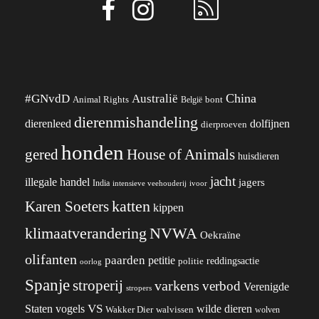
China
#GNvdD
Australië
Animal Rights
België
bont
dierenmishandeling
dierenleed
dolfijnen
dierproeven
honden
gered
House of Animals
huisdieren
jacht
illegale handel
jagers
India
ivoor
intensieve veehouderij
katten
Karen Soeters
kippen
klimaatverandering
NVWA
Oekraïne
olifanten
paarden
petitie
reddingsactie
politie
oorlog
Spanje
stroperij
varkens
verbod
Verenigde
stropers
VS
wilde dieren
Staten
vogels
Wakker Dier
walvissen
wolven