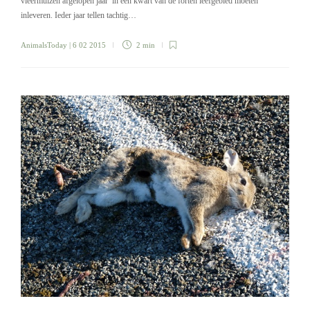
vleermuizen afgelopen jaar in een kwart van de forten leefgebied moeten
inleveren. Ieder jaar tellen tachtig…
AnimalsToday
| 6 02 2015
2 min