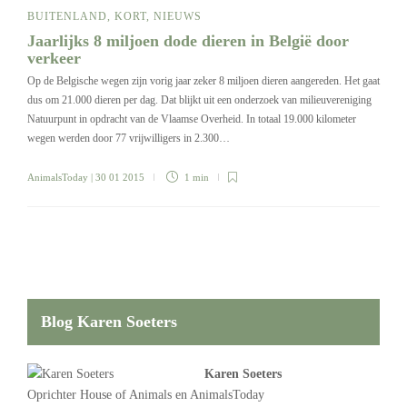
BUITENLAND
,
KORT
,
NIEUWS
Jaarlijks 8 miljoen dode dieren in België door
verkeer
Op de Belgische wegen zijn vorig jaar zeker 8 miljoen dieren aangereden. Het gaat
dus om 21.000 dieren per dag. Dat blijkt uit een onderzoek van milieuvereniging
Natuurpunt in opdracht van de Vlaamse Overheid. In totaal 19.000 kilometer
wegen werden door 77 vrijwilligers in 2.300…
AnimalsToday
| 30 01 2015
1 min
Blog Karen Soeters
Karen Soeters
Oprichter
House of Animals
en AnimalsToday