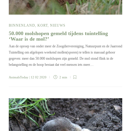
BINNENLAND
,
KORT
,
NIEUWS
50.000 molshopen gemeld tijdens tuintelling
‘Waar is de mol?’
Aan de oproep van onder meer de Zoogdiervereniging, Natuurpunt en de Jaarrond
Tuintelling om afgelopen weekend mollen(sporen) te tellen is massaal gehoor
gegeven: meer dan 50.000 molshopen zijn gemeld. De mol stond flink in de
belangstelling en de hoop bestaat dat veel mensen iets meer…
AnimalsToday
| 12 02 2020
2 min