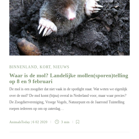
BINNENLAND
,
KORT
,
NIEUWS
Waar is de mol? Landelijke mollen(sporen)telling
op 8 en 9 februari
De mol is een zoogdier dat niet vaak in de spotlight staat. Wat weten we eigenlijk
over de mol? De mol komt (bijna) overal in Nederland voor, maar waar precies?
De Zoogdiervereniging, Vroege Vogels, Natuurpunt en de Jaarrond Tuintelling
roepen iedereen op om op zaterdag…
AnimalsToday
| 6 02 2020
3 min