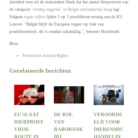
alarmbel toen uit de statistieken bleek dat het aantal dierproeven van
de categorie
‘ernstig ongerief’ in België uitzonderlijk hoog
ligt.
Volgens
eigen cijfers
lijden 1 op 3 proefdieren ernstig aan de KU
Leuven.
“België blijft de Europese topper op vlak van
proefdierenleed, dit is ronduit schandalig.”, betreurt Hochmuth.
Bron:
Persbericht Animal Rights
Gerelateerde berichten
EU SLAAT
DE ROL
VEROORDE
DIERPROEF
VAN
ELD VOOR
VRIJE
RABOBANK
DIERENMIS
ROUTE IN
BIJ
HANDELIN