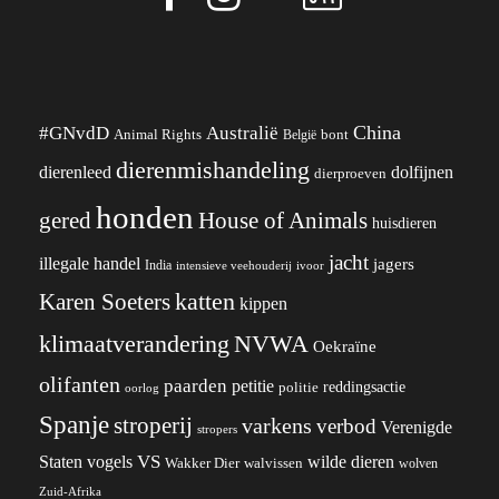
China
#GNvdD
Australië
Animal Rights
België
bont
dierenmishandeling
dierenleed
dolfijnen
dierproeven
honden
gered
House of Animals
huisdieren
jacht
illegale handel
jagers
India
ivoor
intensieve veehouderij
katten
Karen Soeters
kippen
klimaatverandering
NVWA
Oekraïne
olifanten
paarden
petitie
reddingsactie
politie
oorlog
Spanje
stroperij
varkens
verbod
Verenigde
stropers
VS
wilde dieren
Staten
vogels
Wakker Dier
walvissen
wolven
Zuid-Afrika