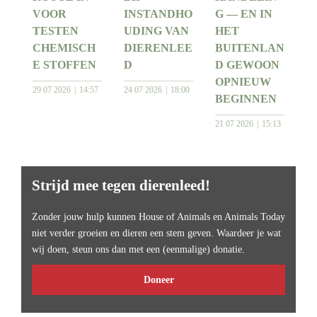
VOOR
INSTANDHO
G — EN IN
TESTEN
UDING VAN
HET
CHEMISCH
DIERENLEE
BUITENLAN
E STOFFEN
D
D GEWOON
OPNIEUW
29 07 2026
14:57
24 07 2026
18:00
BEGINNEN
21 07 2026
15:13
Strijd mee tegen dierenleed!
Zonder jouw hulp kunnen House of Animals en Animals Today
niet verder groeien en dieren een stem geven. Waardeer je wat
wij doen, steun ons dan met een (eenmalige) donatie.
Doneer