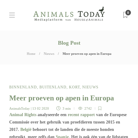
0
Blog Post
Home
Nieuws
Meer proeven op apen in Europa
BINNENLAND
,
BUITENLAND
,
KORT
,
NIEUWS
Meer proeven op apen in Europa
AnimalsToday
| 13 02 2020
3 min
2742
Animal Rights
analyseerde een
recent rapport
van de Europese
Commissie over het gebruik van proefdieren tussen 2015 en
2017.
België
behoort tot de landen die de meeste honden
gebruikt, meer zelfs dan
Spanje.
Het is ook één van de lidstaten