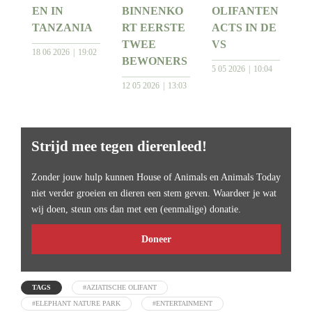
EN IN
BINNENKO
OLIFANTEN
TANZANIA
RT EERSTE
ACTS IN DE
TWEE
VS
18 06 2026
19:02
BEWONERS
5 05 2026
10:04
12 05 2026
13:03
Strijd mee tegen dierenleed!
Zonder jouw hulp kunnen House of Animals en Animals Today
niet verder groeien en dieren een stem geven. Waardeer je wat
wij doen, steun ons dan met een (eenmalige) donatie.
Doneer
TAGS
#AZIATISCHE OLIFANT
#ELEPHANT NATURE PARK
#ENTERTAINMENT