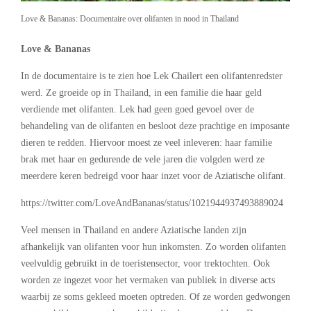
Love & Bananas: Documentaire over olifanten in nood in Thailand
Love & Bananas
In de documentaire is te zien hoe Lek Chailert een olifantenredster
werd. Ze groeide op in Thailand, in een familie die haar geld
verdiende met olifanten. Lek had geen goed gevoel over de
behandeling van de olifanten en besloot deze prachtige en imposante
dieren te redden. Hiervoor moest ze veel inleveren: haar familie
brak met haar en gedurende de vele jaren die volgden werd ze
meerdere keren bedreigd voor haar inzet voor de Aziatische olifant.
https://twitter.com/LoveAndBananas/status/1021944937493889024
Veel mensen in Thailand en andere Aziatische landen zijn
afhankelijk van olifanten voor hun inkomsten. Zo worden olifanten
veelvuldig gebruikt in de toeristensector, voor trektochten. Ook
worden ze ingezet voor het vermaken van publiek in diverse acts
waarbij ze soms gekleed moeten optreden. Of ze worden gedwongen