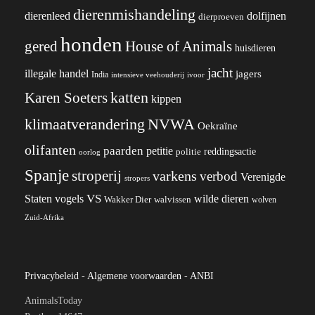
dierenmishandeling
dierenleed
dolfijnen
dierproeven
honden
gered
House of Animals
huisdieren
jacht
illegale handel
jagers
India
ivoor
intensieve veehouderij
katten
Karen Soeters
kippen
klimaatverandering
NVWA
Oekraïne
olifanten
paarden
petitie
reddingsactie
politie
oorlog
Spanje
stroperij
varkens
verbod
Verenigde
stropers
VS
wilde dieren
Staten
vogels
Wakker Dier
walvissen
wolven
Zuid-Afrika
Privacybeleid
-
Algemene voorwaarden
-
ANBI
AnimalsToday