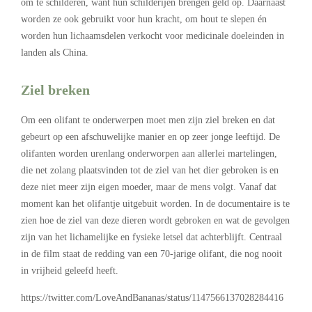
om te schilderen, want hun schilderijen brengen geld op. Daarnaast
worden ze ook gebruikt voor hun kracht, om hout te slepen én
worden hun lichaamsdelen verkocht voor medicinale doeleinden in
landen als China.
Ziel breken
Om een olifant te onderwerpen moet men zijn ziel breken en dat
gebeurt op een afschuwelijke manier en op zeer jonge leeftijd. De
olifanten worden urenlang onderworpen aan allerlei martelingen,
die net zolang plaatsvinden tot de ziel van het dier gebroken is en
deze niet meer zijn eigen moeder, maar de mens volgt. Vanaf dat
moment kan het olifantje uitgebuit worden. In de documentaire is te
zien hoe de ziel van deze dieren wordt gebroken en wat de gevolgen
zijn van het lichamelijke en fysieke letsel dat achterblijft. Centraal
in de film staat de redding van een 70-jarige olifant, die nog nooit
in vrijheid geleefd heeft.
https://twitter.com/LoveAndBananas/status/1147566137028284416