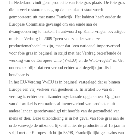
In Nederland vindt geen productie van foie gras plaats. De foie gras
die in veel restaurants nog op de menukaart staat wordt
geïmporteerd uit met name Frankrijk. Het kabinet heeft eerder de
Europese Commissie gevraagd om een einde aan de
dwangvoedering te maken. In antwoord op Kamervragen bevestigde
minister Verburg in 2009 “geen voorstander van deze
productiemethode” te zijn, maar dat “een nationaal importverbod
voor foie gras in beginsel in strijd met het Verdrag betreffende de
werking van de Europese Unie (VwEU) en de WTO-regels” is. Uit
onderzoek blijkt dat een verbod echter wel degelijk juridisch
houdbaar is.
In het EU-Verdrag VwEU is in beginsel vastgelegd dat er binnen
Europa een vrij verkeer van goederen is. In artikel 36 van dit
verdrag is echter een uitzonderingsclausule opgenomen. Op grond
van dit artikel is een nationaal invoerverbod van producten uit
andere landen gerechtvaardigd uit hoofde van de gezondheid van
mens of dier. Deze uitzondering is in het geval van foie gras aan de
orde vanwege de uitzonderlijke situatie: de productie is al 15 jaar in
strijd met de Europese richtlijn 58/98, Frankrijk lijkt geenszins van