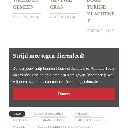
WREED EN
VAN FOIE
DOOR
GEMEEN
GRAS
TURKSE
'SLACHTWE
5 08 2026
09:54
4 08 2026
09:44
T'
27 07 2026
11:15
Strijd mee tegen dierenleed!
Zonder jouw hulp kunnen House of Animals en Animals Today
niet verder groeien en dieren een stem geven. Waardeer je wat
wij doen, steun ons dan met een (eenmalige) donatie.
Doneer
TAGS
#DWANGVOERDEREN
#EENDEN
#FOIE GRAS
#GANZENLEVER
#IMPORTVERBOD
#PETITIE
#STAATSSECRETARIS SHARON DIJKSMA