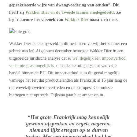
gepraktiseerde wijze van dwangvoedering van eenden”. Dit
heeft zij
Wakker Dier en de Tweede Kamer medegedeeld
. Ze
legt daarmee het verzoek van
Wakker Dier
naast zich neer.
Wakker Dier is teleurgesteld in dit besluit en verwijt het kabinet een
gebrek aan lef. Afgelopen december betoogde Wakker Dier in een
uitgebreide juridische analyse dat er
wel degelijk een importverbod
voor foie gras mogelijk is
, ondanks het uitgangspunt van vrije
handel binnen de EU. Dit importverbod is in dit geval mogelijk
vanwege het feit dat productielanden als Frankrijk al 15 jaar lang de
dierenwelzijnswetten overtreden en de Europese Commissie
hiertegen niet optreedt. Dijksma gaat hier amper op in.
“Het grote Frankrijk mag kennelijk
gewoon afspraken en regels negeren,
niemand lijkt ertegen op te durven
treden. Met een importverbod had het