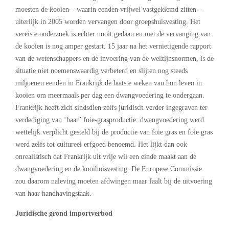
moesten de kooien – waarin eenden vrijwel vastgeklemd zitten –
uiterlijk in 2005 worden vervangen door groepshuisvesting. Het
vereiste onderzoek is echter nooit gedaan en met de vervanging van
de kooien is nog amper gestart. 15 jaar na het vernietigende rapport
van de wetenschappers en de invoering van de welzijnsnormen, is de
situatie niet noemenswaardig verbeterd en slijten nog steeds
miljoenen eenden in Frankrijk de laatste weken van hun leven in
kooien om meermaals per dag een dwangvoedering te ondergaan.
Frankrijk heeft zich sindsdien zelfs juridisch verder ingegraven ter
verdediging van ‘haar’ foie-grasproductie: dwangvoedering werd
wettelijk verplicht gesteld bij de productie van foie gras en foie gras
werd zelfs tot cultureel erfgoed benoemd. Het lijkt dan ook
onrealistisch dat Frankrijk uit vrije wil een einde maakt aan de
dwangvoedering en de kooihuisvesting. De Europese Commissie
zou daarom naleving moeten afdwingen maar faalt bij de uitvoering
van haar handhavingstaak.
Juridische grond importverbod