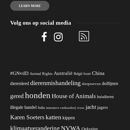
LEARN MORE
Volg ons op social media
China
#GNvdD
Australië
Animal Rights
België
bont
dierenmishandeling
dierenleed
dolfijnen
dierproeven
honden
gered
House of Animals
huisdieren
jacht
illegale handel
jagers
India
ivoor
intensieve veehouderij
katten
Karen Soeters
kippen
klimaatverandering
NVWA
Oekraïne