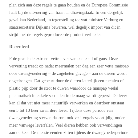
plan zich aan deze regels te gaan houden en de Europese Commissie
faalt bij de uitvoering van haar handhavingstaak. In een dergelijk
geval kan Nederland, in tegenstelling tot wat minister Verburg en
staatssecretaris Dijksma beweren, wel degelijk import van dit in
strijd met de regels geproduceerde product verbieden.
Dierenleed
Foie gras is de extreem vette lever van een eend of gans. Deze
vervetting treedt op nadat meermalen per dag een zeer vette maïspap
door dwangvoedering – de zogeheten gavage – aan de dieren wordt
opgedrongen. Dat gebeurt door de dieren letterlijk een metalen of
plastic pijp door de strot te duwen waardoor de maïspap veelal
pneumatisch in enkele seconden in de maag wordt geperst. De lever
kan al dat vet niet meer natuurlijk verwerken en daardoor ontstaat
een 5 tot 10 keer zwaardere lever. Tijdens deze periode van
dwangvoedering sterven daarom ook veel vogels voortijdig, onder
meer vanwege leverfalen. Veel dieren hebben ook verwondingen
aan de keel. De meeste eenden zitten tijdens de dwangvoederperiode