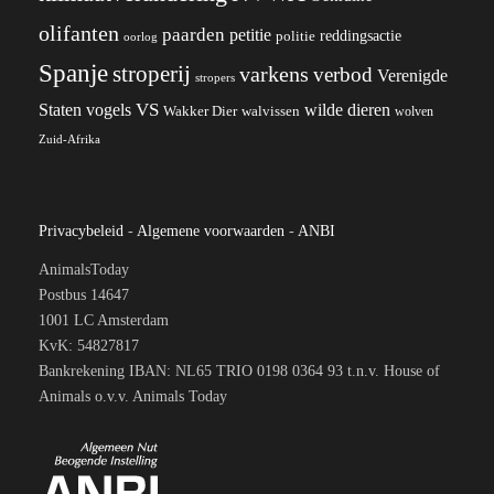
olifanten
paarden
petitie
reddingsactie
politie
oorlog
Spanje
stroperij
varkens
verbod
Verenigde
stropers
VS
wilde dieren
Staten
vogels
Wakker Dier
walvissen
wolven
Zuid-Afrika
Privacybeleid
-
Algemene voorwaarden
-
ANBI
AnimalsToday
Postbus 14647
1001 LC Amsterdam
KvK: 54827817
Bankrekening IBAN: NL65 TRIO 0198 0364 93 t.n.v. House of
Animals o.v.v. Animals Today