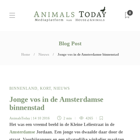
0
Blog Post
Home
Nieuws
Jonge vos in de Amsterdamse binnenstad
BINNENLAND
,
KORT
,
NIEUWS
Jonge vos in de Amsterdamse
binnenstad
AnimalsToday
| 14 10 2016
2 min
4265
Het was een vreemd beeld in de Kleine Leliestraat in de
Amsterdamse
Jordaan. Een jonge vos dwaalde daar door de
straat. Voorbijgangers en een plaatselijke winkelier maakten