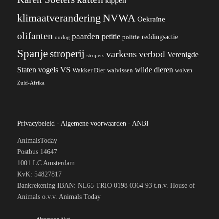
kippen
klimaatverandering
NVWA
Oekraïne
olifanten
paarden
petitie
reddingsactie
politie
oorlog
Spanje
stroperij
varkens
verbod
Verenigde
stropers
VS
wilde dieren
Staten
vogels
Wakker Dier
walvissen
wolven
Zuid-Afrika
Privacybeleid
-
Algemene voorwaarden
-
ANBI
AnimalsToday
Postbus 14647
1001 LC Amsterdam
KvK: 54827817
Bankrekening IBAN: NL65 TRIO 0198 0364 93 t.n.v. House of
Animals o.v.v. Animals Today