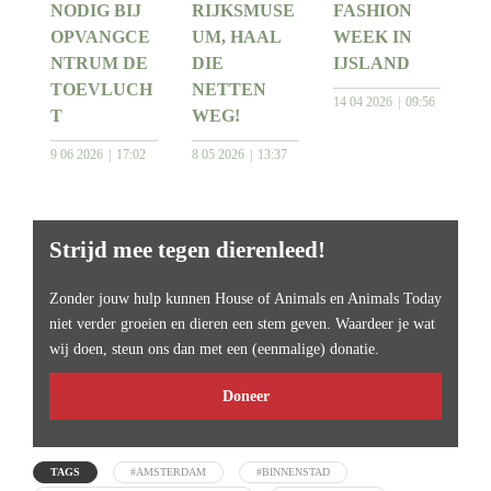
NODIG BIJ
RIJKSMUSE
FASHION
OPVANGCE
UM, HAAL
WEEK IN
NTRUM DE
DIE
IJSLAND
TOEVLUCH
NETTEN
14 04 2026
09:56
T
WEG!
9 06 2026
17:02
8 05 2026
13:37
Strijd mee tegen dierenleed!
Zonder jouw hulp kunnen House of Animals en Animals Today
niet verder groeien en dieren een stem geven. Waardeer je wat
wij doen, steun ons dan met een (eenmalige) donatie.
Doneer
TAGS
#AMSTERDAM
#BINNENSTAD