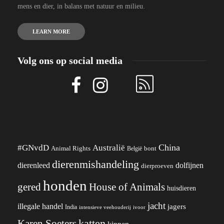
mens en dier, in balans met natuur en milieu.
LEARN MORE
Volg ons op social media
China
#GNvdD
Australië
Animal Rights
België
bont
dierenmishandeling
dierenleed
dolfijnen
dierproeven
honden
gered
House of Animals
huisdieren
jacht
illegale handel
jagers
India
ivoor
intensieve veehouderij
katten
Karen Soeters