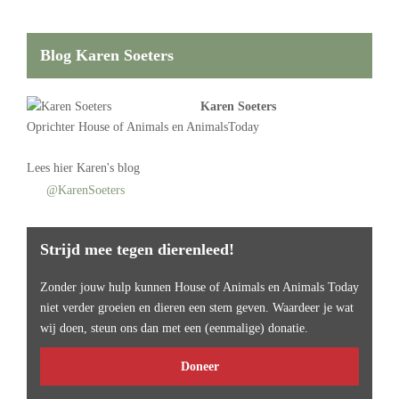
Blog Karen Soeters
Karen Soeters
Oprichter
House of Animals
en AnimalsToday
Lees
hier Karen's blog
@KarenSoeters
Strijd mee tegen dierenleed!
Zonder jouw hulp kunnen House of Animals en Animals Today
niet verder groeien en dieren een stem geven. Waardeer je wat
wij doen, steun ons dan met een (eenmalige) donatie.
Doneer