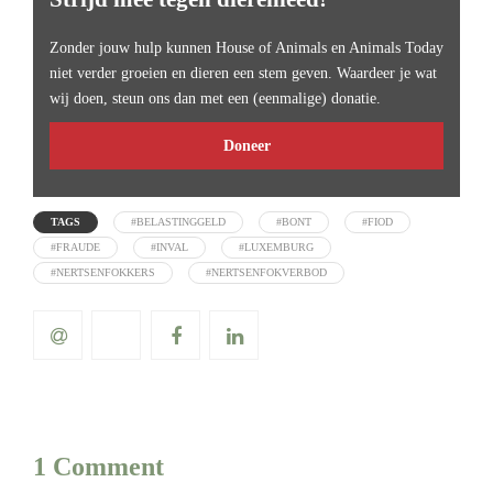
Zonder jouw hulp kunnen House of Animals en Animals Today
niet verder groeien en dieren een stem geven. Waardeer je wat
wij doen, steun ons dan met een (eenmalige) donatie.
Doneer
TAGS
#BELASTINGGELD
#BONT
#FIOD
#FRAUDE
#INVAL
#LUXEMBURG
#NERTSENFOKKERS
#NERTSENFOKVERBOD
1 Comment