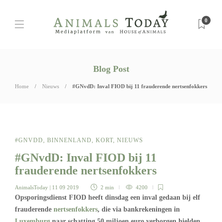
0
Blog Post
Home
Nieuws
#GNvdD: Inval FIOD bij 11 frauderende nertsenfokkers
#GNVDD
,
BINNENLAND
,
KORT
,
NIEUWS
#GNvdD: Inval FIOD bij 11
frauderende nertsenfokkers
AnimalsToday
| 11 09 2019
2 min
4200
Opsporingsdienst FIOD heeft dinsdag een inval gedaan bij elf
frauderende
nertsenfokkers
, die via bankrekeningen in
Luxemburg
naar schatting 50 miljoen euro verborgen hielden