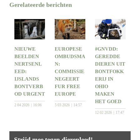
Gerelateerde berichten
NIEUWE
EUROPESE
#GNVDD:
BEELDEN
OMBUDSMA
GEREDDE
NERTSENL
N:
DIEREN UIT
EED:
COMMISSIE
BONTFOKK
IJSLANDS
NEGEERT
ERIJ IN
BONTVERB
FUR FREE
OHIO
OD URGENT
EUROPE
MAKEN
HET GOED
2 04 2026
16:06
5 03 2026
14:57
12 02 2026
17:47
Strijd mee tegen dierenleed!