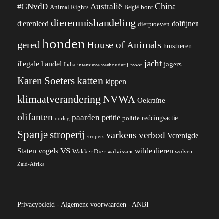
China
#GNvdD
Australië
Animal Rights
België
bont
dierenmishandeling
dierenleed
dolfijnen
dierproeven
honden
gered
House of Animals
huisdieren
jacht
illegale handel
jagers
India
ivoor
intensieve veehouderij
katten
Karen Soeters
kippen
klimaatverandering
NVWA
Oekraïne
olifanten
paarden
petitie
reddingsactie
politie
oorlog
Spanje
stroperij
varkens
verbod
Verenigde
stropers
VS
wilde dieren
Staten
vogels
Wakker Dier
walvissen
wolven
Zuid-Afrika
Privacybeleid
-
Algemene voorwaarden
-
ANBI