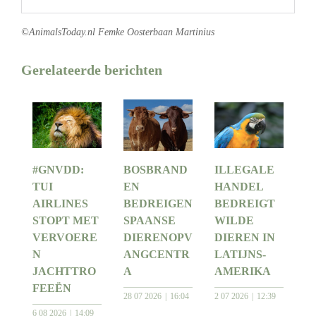
©AnimalsToday.nl Femke Oosterbaan Martinius
Gerelateerde berichten
#GNVDD:
BOSBRAND
ILLEGALE
TUI
EN
HANDEL
AIRLINES
BEDREIGEN
BEDREIGT
STOPT MET
SPAANSE
WILDE
VERVOERE
DIERENOPV
DIEREN IN
N
ANGCENTR
LATIJNS-
JACHTTRO
A
AMERIKA
FEEËN
28 07 2026
16:04
2 07 2026
12:39
6 08 2026
14:09