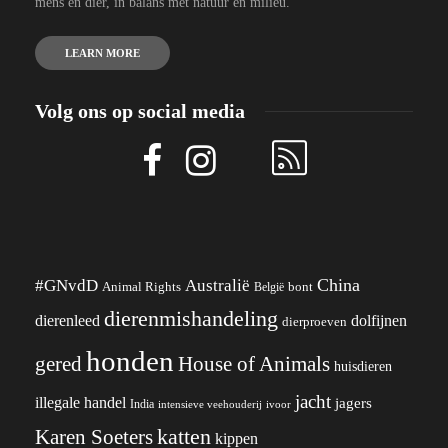
mens en dier, in balans met natuur en milieu.
LEARN MORE
Volg ons op social media
China
#GNvdD
Australië
Animal Rights
België
bont
dierenmishandeling
dierenleed
dolfijnen
dierproeven
honden
gered
House of Animals
huisdieren
jacht
illegale handel
jagers
India
ivoor
intensieve veehouderij
katten
Karen Soeters
kippen