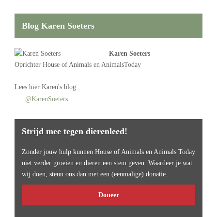
Blog Karen Soeters
Karen Soeters
Oprichter
House of Animals
en AnimalsToday
Lees
hier Karen's blog
@KarenSoeters
Strijd mee tegen dierenleed!
Zonder jouw hulp kunnen House of Animals en Animals Today
niet verder groeien en dieren een stem geven. Waardeer je wat
wij doen, steun ons dan met een (eenmalige) donatie.
Doneer