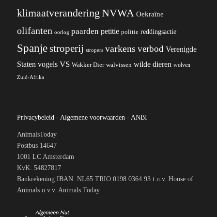
klimaatverandering
NVWA
Oekraïne
olifanten
paarden
petitie
reddingsactie
politie
oorlog
Spanje
stroperij
varkens
verbod
Verenigde
stropers
VS
wilde dieren
Staten
vogels
Wakker Dier
walvissen
wolven
Zuid-Afrika
Privacybeleid
-
Algemene voorwaarden
-
ANBI
AnimalsToday
Postbus 14647
1001 LC Amsterdam
KvK: 54827817
Bankrekening IBAN: NL65 TRIO 0198 0364 93 t.n.v. House of
Animals o.v.v. Animals Today