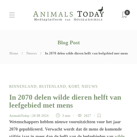
0
Blog Post
Home
Nieuws
In 2070 delen wilde dieren helft van leefgebied met mens
BINNENLAND
,
BUITENLAND
,
KORT
,
NIEUWS
In 2070 delen wilde dieren helft van
leefgebied met mens
AnimalsToday
| 26 08 2024
3 min
2027
Wetenschappers hebben nieuwe vooruitzichten voor het jaar
2070 gepubliceerd. Verwacht wordt dat de mens de komende
vijftig jaar in meer dan de helft van de leefgebieden van
wilde