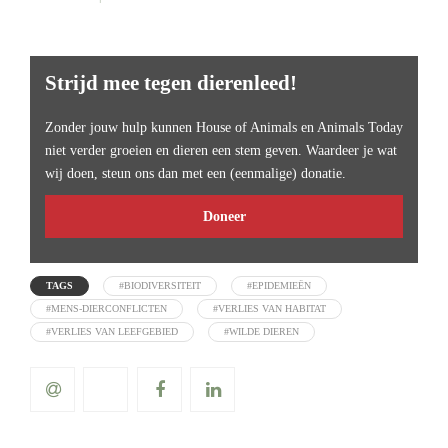
Strijd mee tegen dierenleed!
Zonder jouw hulp kunnen House of Animals en Animals Today
niet verder groeien en dieren een stem geven. Waardeer je wat
wij doen, steun ons dan met een (eenmalige) donatie.
Doneer
TAGS
#BIODIVERSITEIT
#EPIDEMIEËN
#MENS-DIERCONFLICTEN
#VERLIES VAN HABITAT
#VERLIES VAN LEEFGEBIED
#WILDE DIEREN