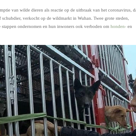
ptie van wilde dieren als reactie op de uitbraak van het coronavirus, d
f schubdier, verkocht op de wildmarkt in Wuhan. Twee grote steden,
re stappen ondernomen en hun inwoners ook verboden om
honden-
en