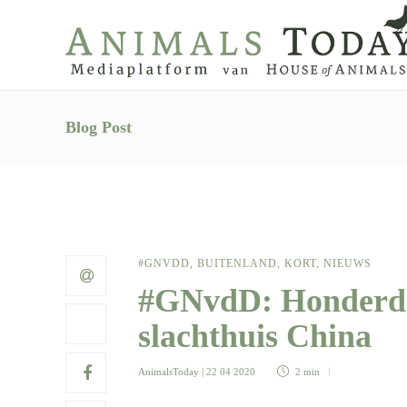
Blog Post
#GNVDD
,
BUITENLAND
,
KORT
,
NIEUWS
#GNvdD: Honderden
slachthuis China
AnimalsToday
| 22 04 2020
2 min