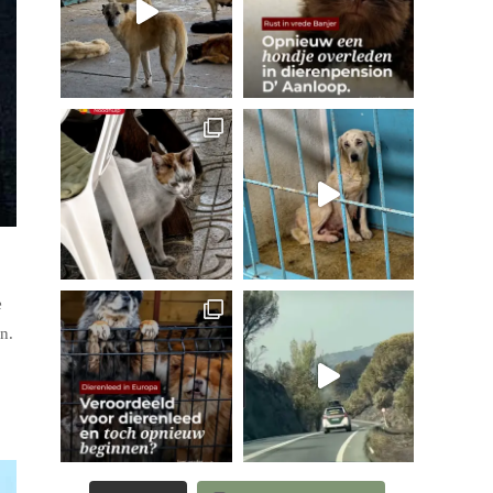
e
n.
.