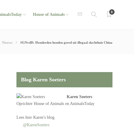
0
nimalsToday
House of Animals
Nieuws
#GNvdD: Honderden honden gered uit illegaal slachthuis China
Blog Karen Soeters
Karen Soeters
Oprichter
House of Animals
en AnimalsToday
Lees
hier Karen's blog
@KarenSoeters