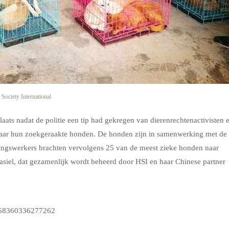
ociety International
aats nadat de politie een tip had gekregen van dierenrechtenactivisten 
naar hun zoekgeraakte honden. De honden zijn in samenwerking met de
ddingswerkers brachten vervolgens 25 van de meest zieke honden naar
siel, dat gezamenlijk wordt beheerd door HSI en haar Chinese partner
0158360336277262