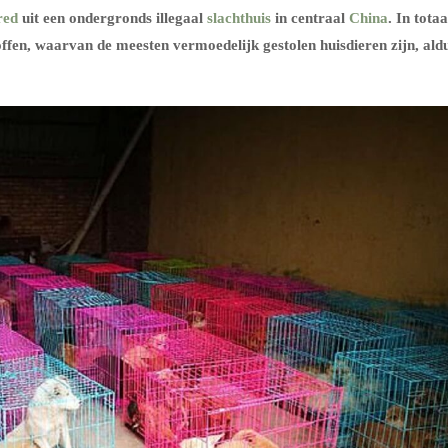
red
uit een ondergronds illegaal
slachthuis
in centraal
China
. In totaa
ffen, waarvan de meesten vermoedelijk gestolen huisdieren zijn, ald