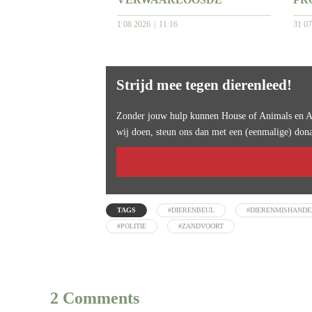
1 08 2026
11:16
31 0
Strijd mee tegen dierenleed!
Zonder jouw hulp kunnen House of Animals en An
wij doen, steun ons dan met een (eenmalige) dona
TAGS
#DIERENBEUL
#DIERENMISHANDE
#POLITIE
#ZANDVOORT
2 Comments