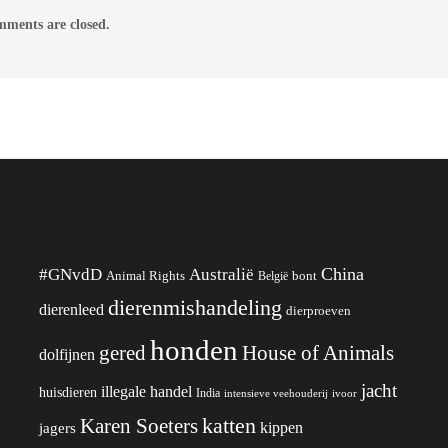
ments are closed.
China
#GNvdD
Australië
Animal Rights
België
bont
dierenmishandeling
dierenleed
dierproeven
honden
gered
House of Animals
dolfijnen
jacht
illegale handel
huisdieren
India
ivoor
intensieve veehouderij
katten
Karen Soeters
kippen
jagers