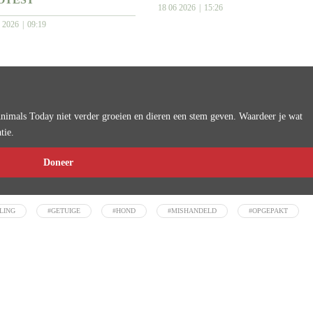
18 06 2026
15:26
7 2026
09:19
imals Today niet verder groeien en dieren een stem geven. Waardeer je wat
tie.
Doneer
LING
#GETUIGE
#HOND
#MISHANDELD
#OPGEPAKT