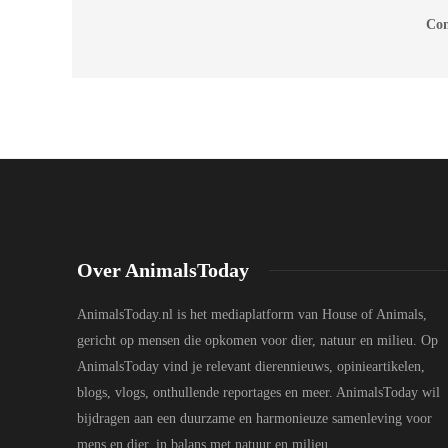
Com
Over AnimalsToday
AnimalsToday.nl is het mediaplatform van House of Animals,
gericht op mensen die opkomen voor dier, natuur en milieu. Op
AnimalsToday vind je relevant dierennieuws, opinieartikelen,
blogs, vlogs, onthullende reportages en meer. AnimalsToday wil
bijdragen aan een duurzame en harmonieuze samenleving voor
mens en dier, in balans met natuur en milieu.