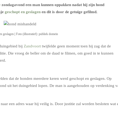
e
zondagavond een man kunnen oppakken nadat hij zijn hond
sje
geschopt en geslagen
en dit is door de getuige gefilmd.
en geslagen
|
Foto (illustratief): publiek domein
 duingebied bij
Zandvoort
twijfelde geen moment toen hij zag dat de
itie. Die vroeg de beller om de daad te filmen, om goed in te kunnen
erd.
eelden dat de honden meerdere keren werd geschopt en geslagen. Op
ond uit het duingebied lopen. De man is aangehouden op verdenking v
ar een adres waar hij veilig is. Door justitie zal worden besloten wat 