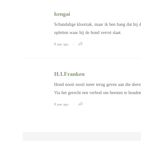
kengai
Schandalige klootzak, maar ik ben bang dat hij d
opletten waar hij de hond verrot slaat.
8 jaar ago
H.I.Franken
Hond nooit nooit meer terug geven aan die diere
Via het gerecht een verbod om beesten te houden 
8 jaar ago