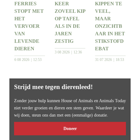
FERRIES
KEER
KIPPEN TE
STOPT MET
ZOVEEL KIP
VEEL,
HET
OP TAFEL
MAAR
VERVOER
ALS IN DE
ONZICHTB
VAN
JAREN
AAR IN HET
LEVENDE
ZESTIG
STIKSTOFD
DIEREN
EBAT
3 08 2026
12:36
6 08 2026
12:53
31 07 2026
18:53
Strijd mee tegen dierenleed!
Zonder jouw hulp kunnen House of Animals en Animals Today
niet verder groeien en dieren een stem geven. Waardeer je wat
wij doen, steun ons dan met een (eenmalige) donatie.
Doneer