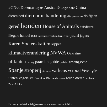
China
#GNvdD
Australië
Animal Rights
België
bont
dierenmishandeling
dierenleed
dolfijnen
dierproeven
honden
gered
House of Animals
huisdieren
jacht
illegale handel
jagers
India
ivoor
intensieve veehouderij
katten
Karen Soeters
kippen
klimaatverandering
NVWA
Oekraïne
olifanten
paarden
petitie
reddingsactie
politie
oorlog
Spanje
stroperij
varkens
verbod
Verenigde
stropers
VS
wilde dieren
Staten
vogels
Wakker Dier
walvissen
wolven
Zuid-Afrika
Privacybeleid
-
Algemene voorwaarden
-
ANBI