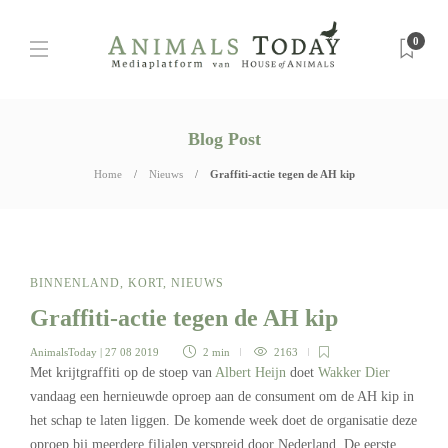
0
Blog Post
Home
Nieuws
Graffiti-actie tegen de AH kip
BINNENLAND
,
KORT
,
NIEUWS
Graffiti-actie tegen de AH kip
AnimalsToday
| 27 08 2019
2 min
2163
Met krijtgraffiti op de stoep van
Albert Heijn
doet
Wakker Dier
vandaag een hernieuwde oproep aan de consument om de AH kip in
het schap te laten liggen. De komende week doet de organisatie deze
oproep bij meerdere filialen verspreid door Nederland. De eerste