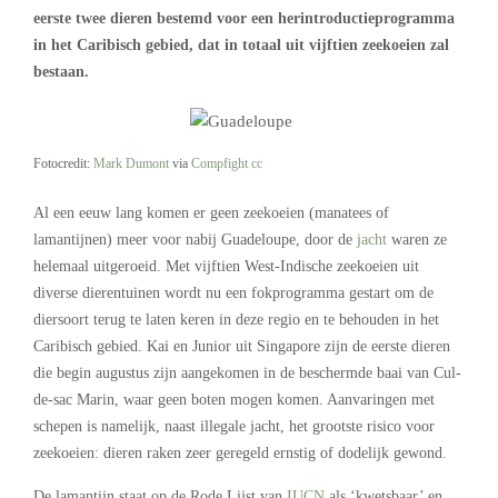
eerste twee dieren bestemd voor een herintroductieprogramma
in het Caribisch gebied, dat in totaal uit vijftien zeekoeien zal
bestaan.
Fotocredit:
Mark Dumont
via
Compfight
cc
Al een eeuw lang komen er geen zeekoeien (manatees of
lamantijnen) meer voor nabij Guadeloupe, door de
jacht
waren ze
helemaal uitgeroeid. Met vijftien West-Indische zeekoeien uit
diverse dierentuinen wordt nu een fokprogramma gestart om de
diersoort terug te laten keren in deze regio en te behouden in het
Caribisch gebied. Kai en Junior uit Singapore zijn de eerste dieren
die begin augustus zijn aangekomen in de beschermde baai van Cul-
de-sac Marin, waar geen boten mogen komen. Aanvaringen met
schepen is namelijk, naast illegale jacht, het grootste risico voor
zeekoeien: dieren raken zeer geregeld ernstig of dodelijk gewond.
De lamantijn staat op de Rode Lijst van
IUCN
als ‘kwetsbaar’ en