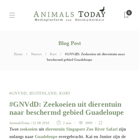
0
Blog Post
Home
Nieuws
Kort
#GNVdD: Zeekoeien uit dierentuin naar
beschermd gebied Guadeloupe
#GNVDD
,
BUITENLAND
,
KORT
#GNVdD: Zeekoeien uit dierentuin
naar beschermd gebied Guadeloupe
AnimalsToday
| 22 08 2016
2 min
3009
Twee
zeekoeien
uit
dierentuin
Singapore Zoo River Safari
zijn
onlangs naar
Guadeloupe
overgebracht. Kai en Junior zijn de