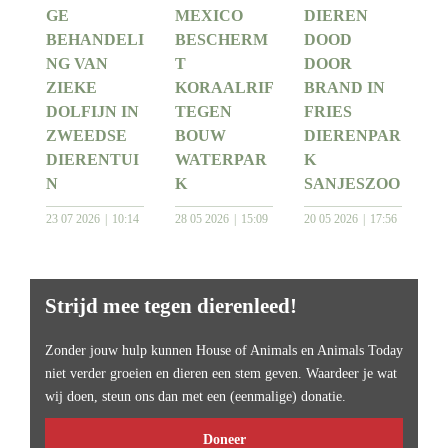
GE
MEXICO
DIEREN
BEHANDELI
BESCHERM
DOOD
NG VAN
T
DOOR
ZIEKE
KORAALRIF
BRAND IN
DOLFIJN IN
TEGEN
FRIES
ZWEEDSE
BOUW
DIERENPAR
DIERENTUI
WATERPAR
K
N
K
SANJESZOO
23 07 2026
10:14
28 05 2026
15:09
20 05 2026
17:56
Strijd mee tegen dierenleed!
Zonder jouw hulp kunnen House of Animals en Animals Today
niet verder groeien en dieren een stem geven. Waardeer je wat
wij doen, steun ons dan met een (eenmalige) donatie.
Doneer