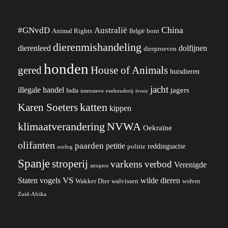
China
#GNvdD
Australië
Animal Rights
België
bont
dierenmishandeling
dierenleed
dolfijnen
dierproeven
honden
gered
House of Animals
huisdieren
jacht
illegale handel
jagers
India
ivoor
intensieve veehouderij
katten
Karen Soeters
kippen
klimaatverandering
NVWA
Oekraïne
olifanten
paarden
petitie
reddingsactie
politie
oorlog
Spanje
stroperij
varkens
verbod
Verenigde
stropers
VS
wilde dieren
Staten
vogels
Wakker Dier
walvissen
wolven
Zuid-Afrika