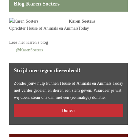
Blog Karen Soeters
Karen Soeters
Oprichter
House of Animals
en AnimalsToday
Lees
hier Karen's blog
@KarenSoeters
Strijd mee tegen dierenleed!
Zonder jouw hulp kunnen House of Animals en Animals Today
niet verder groeien en dieren een stem geven. Waardeer je wat
wij doen, steun ons dan met een (eenmalige) donatie.
Doneer