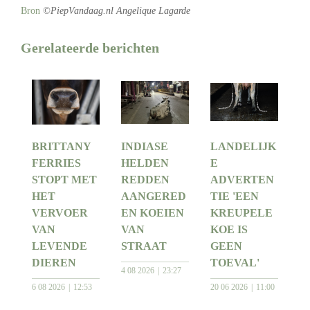
Bron
©PiepVandaag.nl Angelique Lagarde
Gerelateerde berichten
BRITTANY
INDIASE
LANDELIJK
FERRIES
HELDEN
E
STOPT MET
REDDEN
ADVERTEN
HET
AANGERED
TIE 'EEN
VERVOER
EN KOEIEN
KREUPELE
VAN
VAN
KOE IS
LEVENDE
STRAAT
GEEN
DIEREN
TOEVAL'
4 08 2026
23:27
6 08 2026
12:53
20 06 2026
11:00