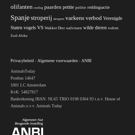
olifanten
paarden
petitie
reddingsactie
politie
oorlog
Spanje
stroperij
varkens
verbod
Verenigde
stropers
VS
wilde dieren
Staten
vogels
Wakker Dier
walvissen
wolven
Zuid-Afrika
Privacybeleid
-
Algemene voorwaarden
-
ANBI
AnimalsToday
Postbus 14647
1001 LC Amsterdam
KvK: 54827817
Bankrekening IBAN: NL65 TRIO 0198 0364 93 t.n.v. House of
Animals o.v.v. Animals Today