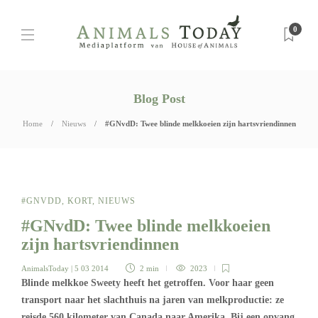
0
Blog Post
Home
Nieuws
#GNvdD: Twee blinde melkkoeien zijn hartsvriendinnen
#GNVDD
,
KORT
,
NIEUWS
#GNvdD: Twee blinde melkkoeien
zijn hartsvriendinnen
AnimalsToday
| 5 03 2014
2 min
2023
Blinde melkkoe Sweety heeft het getroffen. Voor haar geen
transport naar het slachthuis na jaren van melkproductie: ze
reisde 560 kilometer van Canada naar Amerika. Bij een opvang