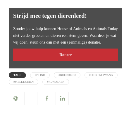
Strijd mee tegen dierenleed!
Zonder jouw hulp kunnen House of Animals en Animals Today
niet verder groeien en dieren een stem geven. Waardeer je wat
wij doen, steun ons dan met een (eenmalige) donatie.
Doneer
TAGS
#BLIND
#BOERDERIJ
#DIERENOPVANG
#MELKKOEIEN
#RUNDEREN