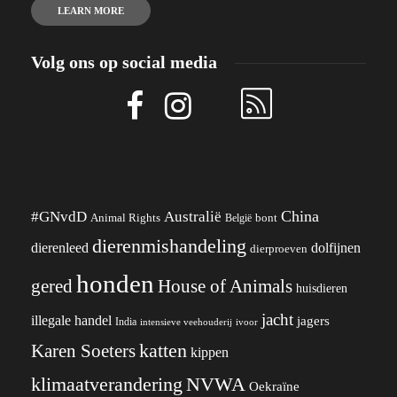
LEARN MORE
Volg ons op social media
China
#GNvdD
Australië
Animal Rights
België
bont
dierenmishandeling
dierenleed
dolfijnen
dierproeven
honden
gered
House of Animals
huisdieren
jacht
illegale handel
jagers
India
ivoor
intensieve veehouderij
katten
Karen Soeters
kippen
klimaatverandering
NVWA
Oekraïne