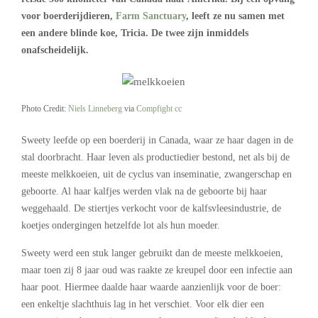
voor boerderijdieren,
Farm Sanctuary
, leeft ze nu samen met
een andere blinde koe, Tricia. De twee zijn inmiddels
onafscheidelijk.
Photo Credit:
Niels Linneberg
via
Compfight
cc
Sweety leefde op een boerderij in Canada, waar ze haar dagen in de
stal doorbracht. Haar leven als productiedier bestond, net als bij de
meeste melkkoeien, uit de cyclus van inseminatie, zwangerschap en
geboorte. Al haar kalfjes werden vlak na de geboorte bij haar
weggehaald. De stiertjes verkocht voor de kalfsvleesindustrie, de
koetjes ondergingen hetzelfde lot als hun moeder.
Sweety werd een stuk langer gebruikt dan de meeste melkkoeien,
maar toen zij 8 jaar oud was raakte ze kreupel door een infectie aan
haar poot. Hiermee daalde haar waarde aanzienlijk voor de boer:
een enkeltje slachthuis lag in het verschiet. Voor elk dier een