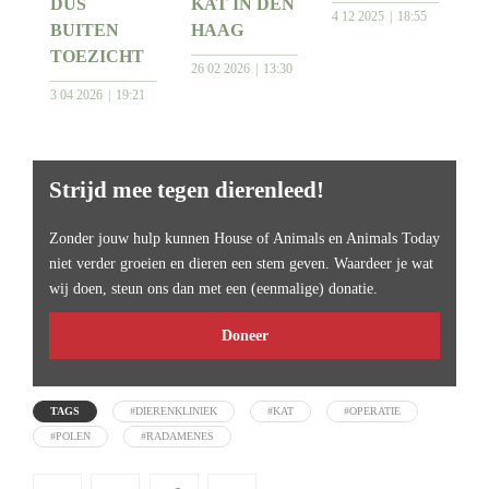
DUS
KAT IN DEN
4 12 2025
18:55
BUITEN
HAAG
TOEZICHT
26 02 2026
13:30
3 04 2026
19:21
Strijd mee tegen dierenleed!
Zonder jouw hulp kunnen House of Animals en Animals Today
niet verder groeien en dieren een stem geven. Waardeer je wat
wij doen, steun ons dan met een (eenmalige) donatie.
Doneer
TAGS
#DIERENKLINIEK
#KAT
#OPERATIE
#POLEN
#RADAMENES