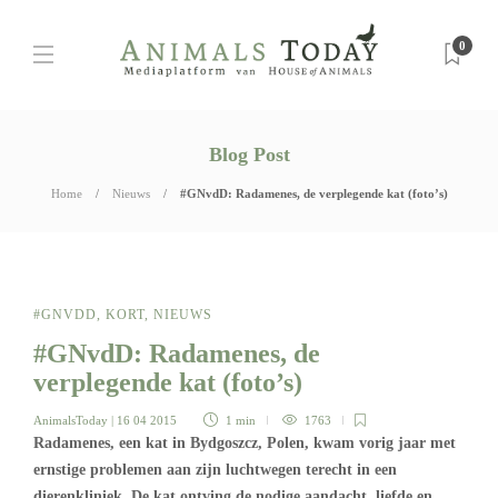
0
Blog Post
Home
Nieuws
#GNvdD: Radamenes, de verplegende kat (foto’s)
#GNVDD
,
KORT
,
NIEUWS
#GNvdD: Radamenes, de
verplegende kat (foto’s)
AnimalsToday
| 16 04 2015
1 min
1763
Radamenes, een kat in Bydgoszcz, Polen, kwam vorig jaar met
ernstige problemen aan zijn luchtwegen terecht in een
dierenkliniek. De kat ontving de nodige aandacht, liefde en