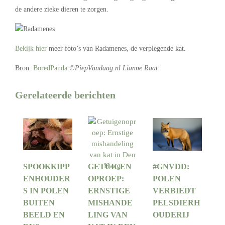
de andere zieke dieren te zorgen.
Bekijk hier
meer foto’s van Radamenes, de verplegende kat.
Bron:
BoredPanda
©PiepVandaag.nl Lianne Raat
Gerelateerde berichten
SPOOKKIPP
GETUIGEN
#GNVDD:
ENHOUDER
OPROEP:
POLEN
S IN POLEN
ERNSTIGE
VERBIEDT
BUITEN
MISHANDE
PELSDIERH
BEELD EN
LING VAN
OUDERIJ