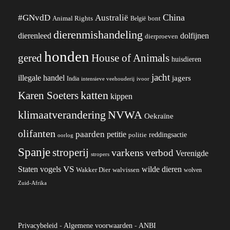
China
#GNvdD
Australië
Animal Rights
België
bont
dierenmishandeling
dierenleed
dolfijnen
dierproeven
honden
gered
House of Animals
huisdieren
jacht
illegale handel
jagers
India
ivoor
intensieve veehouderij
katten
Karen Soeters
kippen
klimaatverandering
NVWA
Oekraïne
olifanten
paarden
petitie
reddingsactie
politie
oorlog
Spanje
stroperij
varkens
verbod
Verenigde
stropers
VS
wilde dieren
Staten
vogels
Wakker Dier
walvissen
wolven
Zuid-Afrika
Privacybeleid
-
Algemene voorwaarden
-
ANBI