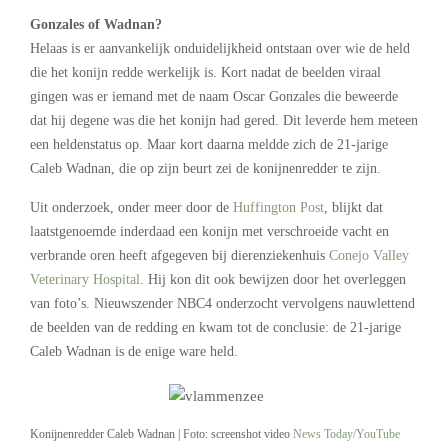
Gonzales of Wadnan?
Helaas is er aanvankelijk onduidelijkheid ontstaan over wie de held
die het konijn redde werkelijk is. Kort nadat de beelden viraal
gingen was er iemand met de naam Oscar Gonzales die beweerde
dat hij degene was die het konijn had gered. Dit leverde hem meteen
een heldenstatus op. Maar kort daarna meldde zich de 21-jarige
Caleb Wadnan, die op zijn beurt zei de konijnenredder te zijn.
Uit onderzoek, onder meer door de
Huffington Post
, blijkt dat
laatstgenoemde inderdaad een konijn met verschroeide vacht en
verbrande oren heeft afgegeven bij dierenziekenhuis
Conejo Valley
Veterinary Hospital
. Hij kon dit ook bewijzen door het overleggen
van foto’s. Nieuwszender NBC4 onderzocht vervolgens nauwlettend
de beelden van de redding en kwam tot de conclusie: de 21-jarige
Caleb Wadnan is de enige ware held.
Konijnenredder Caleb Wadnan | Foto: screenshot video
News Today/YouTube