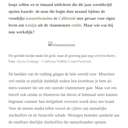
loopt willen we er iemand uitlichten die dit jaar wereldwijd
opzien baarde: de man die begin deze maand tijdens de
vreselijke
natuurbranden
in
Californië
met gevaar voor eigen
leven een
konijn
uit de vlammenzee
redde
. Maar wie was hij
nou werkelijk?
Het geredde konijn maakt het goed, maar de genezing gaat nog wel even duren |
Foto:
Alyssa Schlange – California Wildlife Center/Facebook
De beelden van de redding gingen de hele wereld over. Misschien
wel omdat ze pijnlijk duidelijk maken hoe kwetsbaar je bent als
mens wanneer het om een razende vlammenzee gaat. Maar wat ons
betreft ook omdat ze illustreren dat dieren al helemaal niets kunnen
beginnen wanneer hun leefgebied verwoest wordt door een brand.
Voor de meeste media tellen vooral de cijfers van menselijke
slachtoffers en de financiële schade. Weinigen besteden aandacht aan
de ontelbare dierlijke slachtoffers die natuurbranden opeisen.