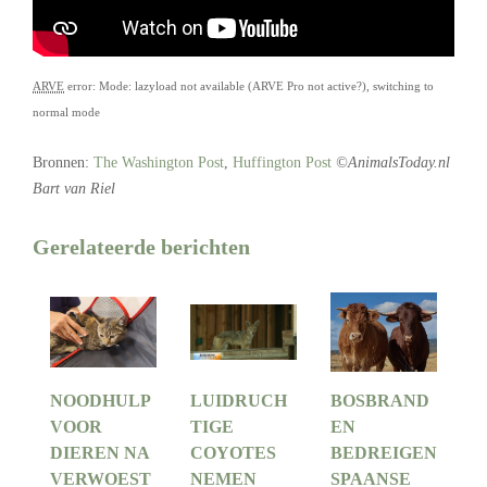
ARVE
error: Mode: lazyload not available (ARVE Pro not active?), switching to
normal mode
Bronnen:
The Washington Post
,
Huffington Post
©AnimalsToday.nl
Bart van Riel
Gerelateerde berichten
NOODHULP
LUIDRUCH
BOSBRAND
VOOR
TIGE
EN
DIEREN NA
COYOTES
BEDREIGEN
VERWOEST
NEMEN
SPAANSE