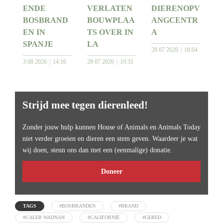
ENDE
VERLATEN
DIERENOPV
BOSBRAND
BOUWPLAA
ANGCENTR
EN IN
TS OVER IN
A
SPANJE
LA
28 07 2026
16:04
3 08 2026
14:16
29 07 2026
19:31
Strijd mee tegen dierenleed!
Zonder jouw hulp kunnen House of Animals en Animals Today
niet verder groeien en dieren een stem geven. Waardeer je wat
wij doen, steun ons dan met een (eenmalige) donatie.
Doneer
TAGS
#BOSBRANDEN
#BRAND
#CALEB WADNAN
#CALIFORNIË
#GERED