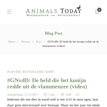
0
Blog Post
Home
Nieuws
Kort
#GNvdD: De held die het konijn redde uit de
vlammenzee (video)
#GNVDD
,
BUITENLAND
,
KORT
#GNvdD: De held die het konijn
redde uit de vlammenzee (video)
AnimalsToday
| 27 12 2017
3 min
2588
Iedereen die een dier in nood redt is een
held
in onze ogen, laat
daar geen misverstand over bestaan. Maar nu het jaar ten einde