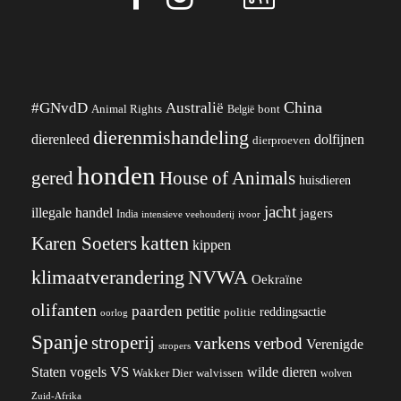
China
#GNvdD
Australië
Animal Rights
België
bont
dierenmishandeling
dierenleed
dolfijnen
dierproeven
honden
gered
House of Animals
huisdieren
jacht
illegale handel
jagers
India
ivoor
intensieve veehouderij
katten
Karen Soeters
kippen
klimaatverandering
NVWA
Oekraïne
olifanten
paarden
petitie
reddingsactie
politie
oorlog
Spanje
stroperij
varkens
verbod
Verenigde
stropers
VS
wilde dieren
Staten
vogels
Wakker Dier
walvissen
wolven
Zuid-Afrika