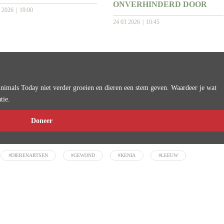
ONVERHINDERD DOOR
6 2026
19:00
24 03 2026
10:45
imals Today niet verder groeien en dieren een stem geven. Waardeer je wat
tie.
Doneer
#DIERENARTSEN
#GEWOND
#KENIA
#LEEUW