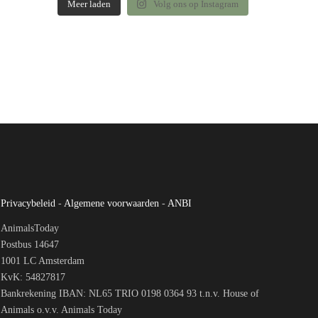
Meer laden
Volg ons op Instagram
Privacybeleid
-
Algemene voorwaarden
-
ANBI
AnimalsToday
Postbus 14647
1001 LC Amsterdam
KvK: 54827817
Bankrekening IBAN: NL65 TRIO 0198 0364 93 t.n.v. House of
Animals o.v.v. Animals Today