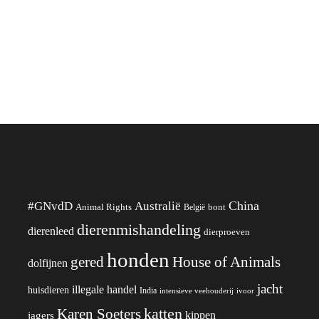
China
#GNvdD
Australië
Animal Rights
België
bont
dierenmishandeling
dierenleed
dierproeven
honden
gered
House of Animals
dolfijnen
jacht
illegale handel
huisdieren
India
ivoor
intensieve veehouderij
katten
Karen Soeters
kippen
jagers