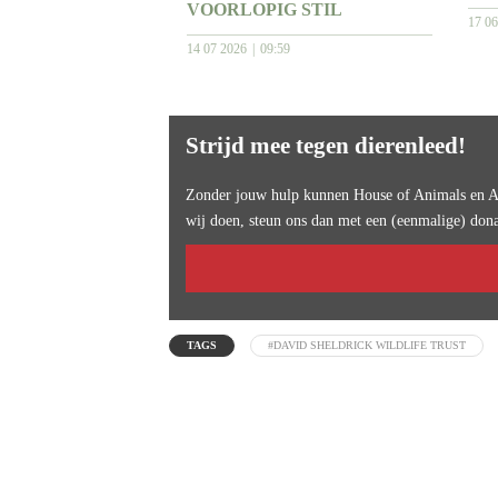
VOORLOPIG STIL
17 0
14 07 2026
09:59
Strijd mee tegen dierenleed!
Zonder jouw hulp kunnen House of Animals en An
wij doen, steun ons dan met een (eenmalige) dona
TAGS
#DAVID SHELDRICK WILDLIFE TRUST