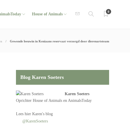
0
nimalsToday
House of Animals
ws
Gewonde leeuwin in Keniaans reservaat verzorgd door dierenartsteam
Blog Karen Soeters
Karen Soeters
Oprichter
House of Animals
en AnimalsToday
Lees
hier Karen's blog
@KarenSoeters