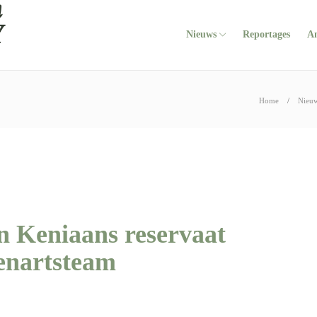
Nieuws
Reportages
A
Home
Nieu
n Keniaans reservaat
renartsteam