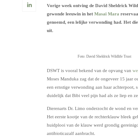
Vorige week ontving de David Sheldrick Wildl
gewonde leeuwin in het
Masai Mara
reservaat
genoemd, een lelijke verwonding had. Het d
uit.
Foto: David Sheldrick Wildlife Trust
DSWT is vooral bekend van de opvang van
we
Moses Manduka zag dat de ongeveer 15 jaar oud
een ernstige verwonding aan haar achterpoot,
duidelijk dat Bibi veel pijn had als ze liep en
Dierenarts Dr. Limo onderzocht de wond en ve
Het eerste kootje van de rechterklauw bleek ge
huidplooi van de klauw werd grondig gereinigd
antibioticazalf aanbracht.