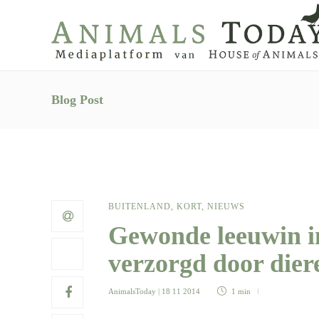
Blog Post
BUITENLAND
,
KORT
,
NIEUWS
Gewonde leeuwin i
verzorgd door die
AnimalsToday
| 18 11 2014
1 min