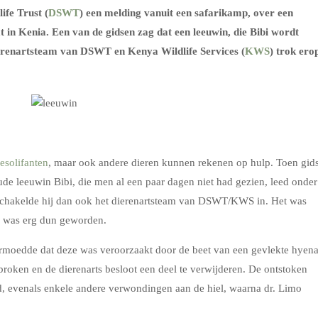
ife Trust (
DSWT
) een melding vanuit een safarikamp, over een
 in Kenia. Een van de gidsen zag dat een leeuwin, die Bibi wordt
ierenartsteam van DSWT en Kenya Wildlife Services (
KWS
) trok ero
esolifanten
, maar ook andere dieren kunnen rekenen op hulp. Toen gid
e leeuwin Bibi, die men al een paar dagen niet had gezien, leed onder
 schakelde hij dan ook het dierenartsteam van DSWT/KWS in. Het was
 ze was erg dun geworden.
rmoedde dat deze was veroorzaakt door de beet van een gevlekte hyena
broken en de dierenarts besloot een deel te verwijderen. De ontstoken
, evenals enkele andere verwondingen aan de hiel, waarna dr. Limo