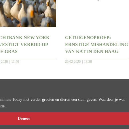
CHTBANK NEW YORK
GETUIGENOPROEP:
VESTIGT VERBOD OP
ERNSTIGE MISHANDELING
IE GRAS
VAN KAT IN DEN HAAG
3 2026
11:40
26 02 2026
13:30
imals Today niet verder groeien en dieren een stem geven. Waardeer je wat
tie.
Doneer