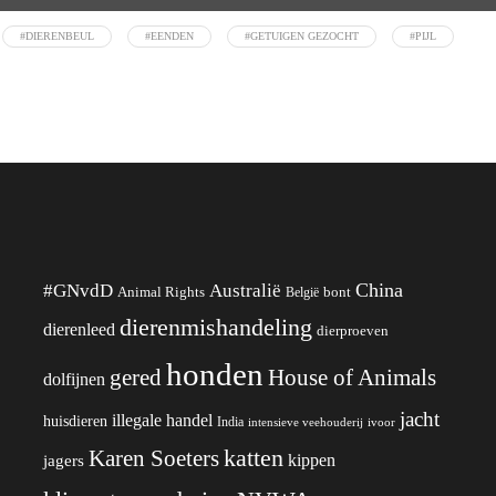
#DIERENBEUL
#EENDEN
#GETUIGEN GEZOCHT
#PIJL
China
#GNvdD
Australië
Animal Rights
België
bont
dierenmishandeling
dierenleed
dierproeven
honden
gered
House of Animals
dolfijnen
jacht
illegale handel
huisdieren
India
ivoor
intensieve veehouderij
katten
Karen Soeters
kippen
jagers