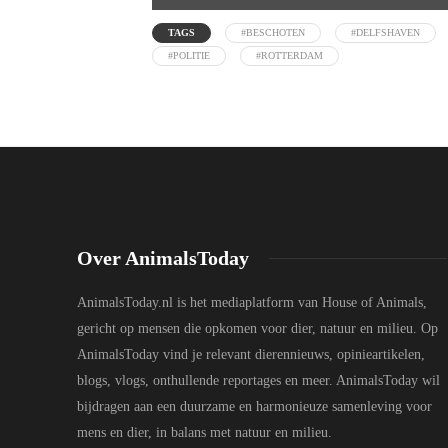
TAGS
#BESCHOTEN
#DELFSHAVEN
#POLITIE
#ROTTERDAM
Over AnimalsToday
AnimalsToday.nl is het mediaplatform van House of Animals,
gericht op mensen die opkomen voor dier, natuur en milieu. Op
AnimalsToday vind je relevant dierennieuws, opinieartikelen,
blogs, vlogs, onthullende reportages en meer. AnimalsToday wil
bijdragen aan een duurzame en harmonieuze samenleving voor
mens en dier, in balans met natuur en milieu.