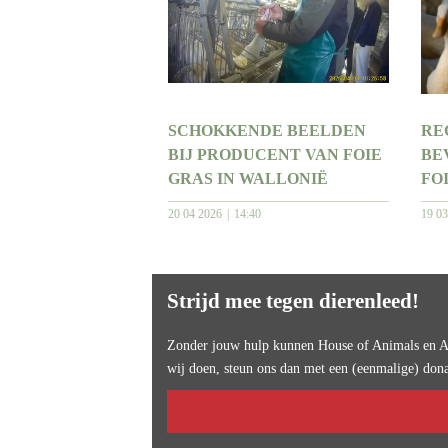
SCHOKKENDE BEELDEN
RE
BIJ PRODUCENT VAN FOIE
BE
GRAS IN WALLONIË
FO
20 04 2026
14:40
19 0
Strijd mee tegen dierenleed!
Zonder jouw hulp kunnen House of Animals en An
wij doen, steun ons dan met een (eenmalige) dona