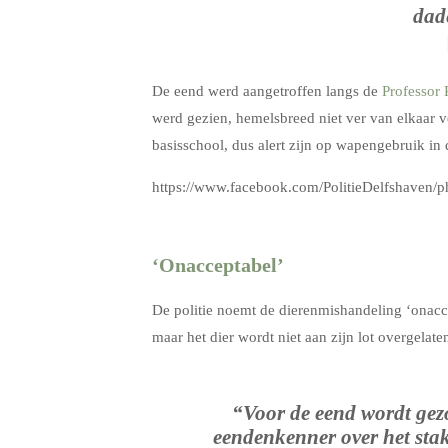
dade
De eend werd aangetroffen langs de
Professor 
werd gezien, hemelsbreed niet ver van elkaar v
basisschool, dus alert zijn op wapengebruik i
https://www.facebook.com/PolitieDelfshaven
–
‘Onacceptabel’
De politie noemt de dierenmishandeling ‘onacce
maar het dier wordt niet aan zijn lot overgelaten.
“Voor de eend wordt gez
eendenkenner over het stak