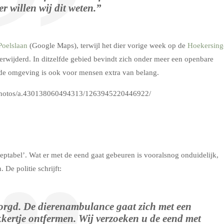
r willen wij dit weten.”
Poelslaan
(Google Maps), terwijl het dier vorige week op de
Hoekersing
erwijderd. In ditzelfde gebied bevindt zich onder meer een openbare
n de omgeving is ook voor mensen extra van belang.
/photos/a.430138060494313/1263945220446922/
ptabel’. Wat er met de eend gaat gebeuren is vooralsnog onduidelijk,
 De politie schrijft:
orgd. De dierenambulance gaat zich met een
kertje ontfermen. Wij verzoeken u de eend met