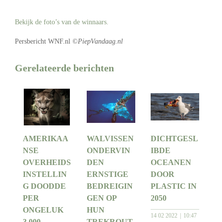
Bekijk de foto’s van de winnaars.
Persbericht WNF.nl
©PiepVandaag.nl
Gerelateerde berichten
AMERIKAA
WALVISSEN
DICHTGESL
NSE
ONDERVIN
IBDE
OVERHEIDS
DEN
OCEANEN
INSTELLIN
ERNSTIGE
DOOR
G DOODDE
BEDREIGIN
PLASTIC IN
PER
GEN OP
2050
ONGELUK
HUN
14 02 2022
10:47
3.000
TREKROUT