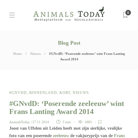
0
Blog Post
Home
Nieuws
#GNvdD: ‘Poserende zeeleeuw’ wint Frans Lanting
Award 2014
#GNVDD
,
BINNENLAND
,
KORT
,
NIEUWS
#GNvdD: ‘Poserende zeeleeuw’ wint
Frans Lanting Award 2014
AnimalsToday
| 27 11 2014
3 min
1883
Joost van Uffelen uit Leiden heeft met zijn sierlijke, vrolijke
foto van een poserende
zeeleeuw
de vakjuryprijs van de
Frans