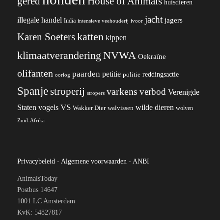
gered
House of Animals
huisdieren
jacht
illegale handel
jagers
India
ivoor
intensieve veehouderij
katten
Karen Soeters
kippen
klimaatverandering
NVWA
Oekraïne
olifanten
paarden
petitie
reddingsactie
politie
oorlog
Spanje
stroperij
varkens
verbod
Verenigde
stropers
VS
wilde dieren
Staten
vogels
Wakker Dier
walvissen
wolven
Zuid-Afrika
Privacybeleid
-
Algemene voorwaarden
-
ANBI
AnimalsToday
Postbus 14647
1001 LC Amsterdam
KvK: 54827817