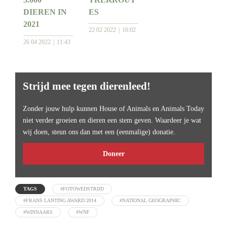
DIEREN IN
ES
2021
22 02 2022
16:02
26 04 2022
11:43
Strijd mee tegen dierenleed!
Zonder jouw hulp kunnen House of Animals en Animals Today
niet verder groeien en dieren een stem geven. Waardeer je wat
wij doen, steun ons dan met een (eenmalige) donatie.
Doneer
TAGS
#FOTOWEDSTRIJD
#FRANS LANTING AWARD 2014
#NATIONAL GEOGRAPHIC
#WINNAARS
#WNF