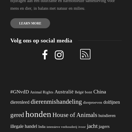
bijdragen aan een duurzame en harmonieuze samenleving voor
mens en dier, in balans met natuur en milieu.
LEARN MORE
Volg ons op social media
China
#GNvdD
Australië
Animal Rights
België
bont
dierenmishandeling
dierenleed
dolfijnen
dierproeven
honden
gered
House of Animals
huisdieren
jacht
illegale handel
jagers
India
ivoor
intensieve veehouderij