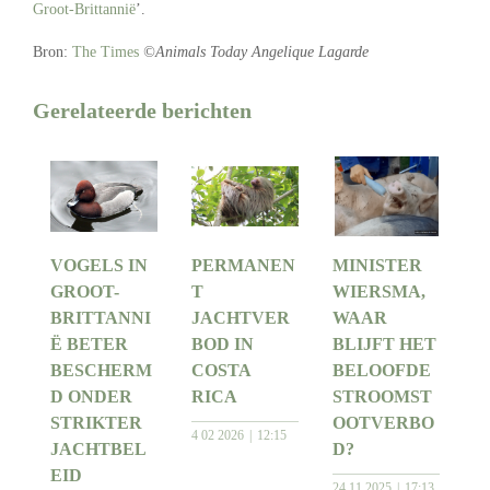
Groot-Brittannië
’.
Bron:
The Times
©Animals Today Angelique Lagarde
Gerelateerde berichten
VOGELS IN
PERMANEN
MINISTER
GROOT-
T
WIERSMA,
BRITTANNI
JACHTVER
WAAR
Ë BETER
BOD IN
BLIJFT HET
BESCHERM
COSTA
BELOOFDE
D ONDER
RICA
STROOMST
STRIKTER
OOTVERBO
4 02 2026
12:15
JACHTBEL
D?
EID
24 11 2025
17:13