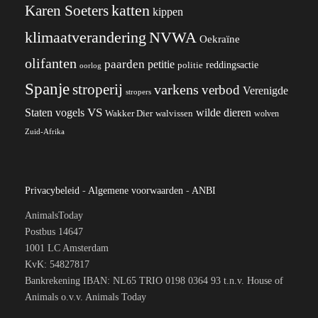
katten
Karen Soeters
kippen
klimaatverandering
NVWA
Oekraïne
olifanten
paarden
petitie
reddingsactie
politie
oorlog
Spanje
stroperij
varkens
verbod
Verenigde
stropers
VS
wilde dieren
Staten
vogels
Wakker Dier
walvissen
wolven
Zuid-Afrika
Privacybeleid
-
Algemene voorwaarden
-
ANBI
AnimalsToday
Postbus 14647
1001 LC Amsterdam
KvK: 54827817
Bankrekening IBAN: NL65 TRIO 0198 0364 93 t.n.v. House of
Animals o.v.v. Animals Today