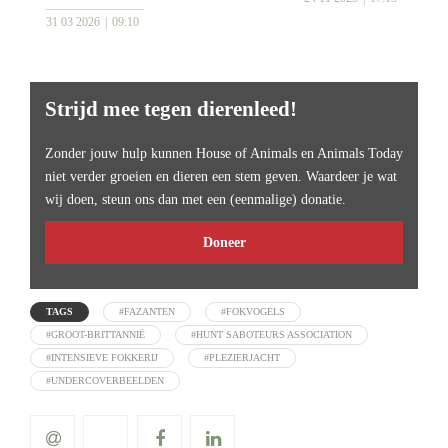
31 03 2026
09:10
Strijd mee tegen dierenleed!
Zonder jouw hulp kunnen House of Animals en Animals Today
niet verder groeien en dieren een stem geven. Waardeer je wat
wij doen, steun ons dan met een (eenmalige) donatie.
Doneer
TAGS
#FAZANTEN
#FOKVOGELS
#GROOT-BRITTANNIË
#HUNT SABOTEURS ASSOCIATION
#INTENSIEVE FOKKERIJ
#PLEZIERJACHT
#UNDERCOVERBEELDEN