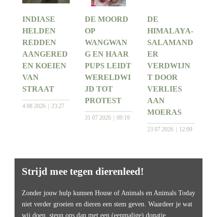
INDIASE
DE MOORD
DE
HELDEN
OP
HIMALAYA-
REDDEN
WANGWAN
SALAMAND
AANGERED
G EN HAAR
ER
EN KOEIEN
PUPS LEIDT
VERDWIJN
VAN
WERELDWI
T DOOR
STRAAT
JD TOT
VERLIES
PROTEST
AAN
4 08 2026
23:27
MOERAS
31 07 2026
09:19
23 07 2026
12:09
Strijd mee tegen dierenleed!
Zonder jouw hulp kunnen House of Animals en Animals Today
niet verder groeien en dieren een stem geven. Waardeer je wat
wij doen, steun ons dan met een (eenmalige) donatie.