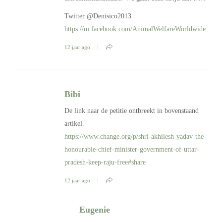
Twitter @Denisico2013
https://m.facebook.com/AnimalWelfareWorldwide
12 jaar ago
Bibi
De link naar de petitie ontbreekt in bovenstaand
artikel.
https://www.change.org/p/shri-akhilesh-yadav-the-
honourable-chief-minister-government-of-uttar-
pradesh-keep-raju-free#share
12 jaar ago
Eugenie