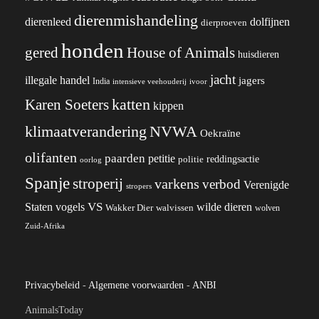
dierenmishandeling
dierenleed
dolfijnen
dierproeven
honden
gered
House of Animals
huisdieren
jacht
illegale handel
jagers
India
ivoor
intensieve veehouderij
katten
Karen Soeters
kippen
klimaatverandering
NVWA
Oekraïne
olifanten
paarden
petitie
reddingsactie
politie
oorlog
Spanje
stroperij
varkens
verbod
Verenigde
stropers
VS
wilde dieren
Staten
vogels
Wakker Dier
walvissen
wolven
Zuid-Afrika
Privacybeleid
-
Algemene voorwaarden
-
ANBI
AnimalsToday