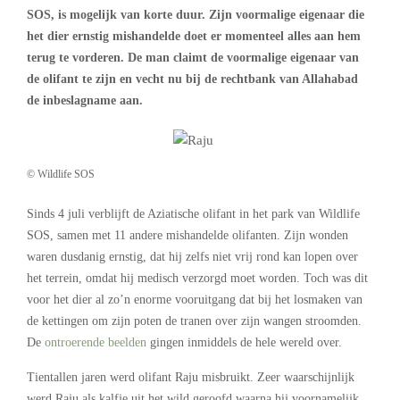
SOS, is mogelijk van korte duur. Zijn voormalige eigenaar die
het dier ernstig mishandelde doet er momenteel alles aan hem
terug te vorderen. De man claimt de voormalige eigenaar van
de olifant te zijn en vecht nu bij de rechtbank van Allahabad
de inbeslagname aan.
© Wildlife SOS
Sinds 4 juli verblijft de Aziatische olifant in het park van Wildlife
SOS, samen met 11 andere mishandelde olifanten. Zijn wonden
waren dusdanig ernstig, dat hij zelfs niet vrij rond kan lopen over
het terrein, omdat hij medisch verzorgd moet worden. Toch was dit
voor het dier al zo’n enorme vooruitgang dat bij het losmaken van
de kettingen om zijn poten de tranen over zijn wangen stroomden.
De
ontroerende beelden
gingen inmiddels de hele wereld over.
Tientallen jaren werd olifant Raju misbruikt. Zeer waarschijnlijk
werd Raju als kalfje uit het wild geroofd waarna hij voornamelijk