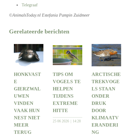
Telegraaf
©AnimalsToday.nl Estefania Pampin Zuidmeer
Gerelateerde berichten
HONKVAST
TIPS OM
ARCTISCHE
E
VOGELS TE
TREKVOGE
GIERZWAL
HELPEN
LS STAAN
UWEN
TIJDENS
ONDER
VINDEN
EXTREME
DRUK
VAAK HUN
HITTE
DOOR
NEST NIET
KLIMAATV
25 06 2026
14:28
MEER
ERANDERI
TERUG
NG