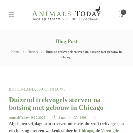
0
Blog Post
Home
Nieuws
Duizend trekvogels sterven na botsing met gebouw in
Chicago
BUITENLAND
,
KORT
,
NIEUWS
Duizend trekvogels sterven na
botsing met gebouw in Chicago
AnimalsToday
| 9 10 2023
2 min
1898
Afgelopen vrijdagnacht stierven minstens duizend trekvogels na
een botsing met een wolkenkrabber in
Chicago
, de
Verenigde