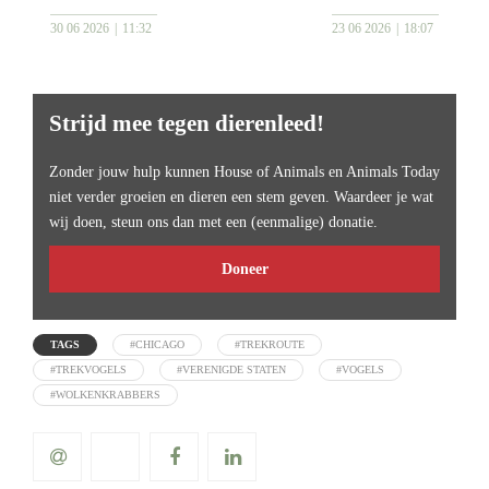
30 06 2026
11:32
23 06 2026
18:07
Strijd mee tegen dierenleed!
Zonder jouw hulp kunnen House of Animals en Animals Today
niet verder groeien en dieren een stem geven. Waardeer je wat
wij doen, steun ons dan met een (eenmalige) donatie.
Doneer
TAGS
#CHICAGO
#TREKROUTE
#TREKVOGELS
#VERENIGDE STATEN
#VOGELS
#WOLKENKRABBERS