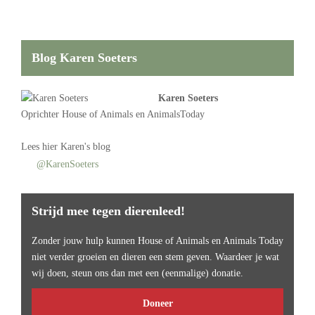
Blog Karen Soeters
Karen Soeters
Oprichter
House of Animals
en AnimalsToday
Lees
hier Karen's blog
@KarenSoeters
Strijd mee tegen dierenleed!
Zonder jouw hulp kunnen House of Animals en Animals Today
niet verder groeien en dieren een stem geven. Waardeer je wat
wij doen, steun ons dan met een (eenmalige) donatie.
Doneer