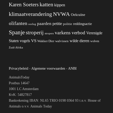
katten
Karen Soeters
kippen
klimaatverandering
NVWA
Oekraïne
olifanten
paarden
petitie
reddingsactie
politie
oorlog
Spanje
stroperij
varkens
verbod
Verenigde
stropers
VS
Staten
vogels
wilde dieren
Wakker Dier
walvissen
wolven
Zuid-Afrika
Privacybeleid
-
Algemene voorwaarden
-
ANBI
AnimalsToday
Postbus 14647
1001 LC Amsterdam
KvK: 54827817
Bankrekening IBAN: NL65 TRIO 0198 0364 93 t.n.v. House of
Animals o.v.v. Animals Today