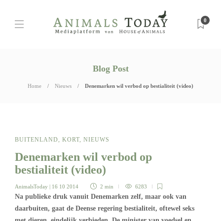
0
Blog Post
Home
Nieuws
Denemarken wil verbod op bestialiteit (video)
BUITENLAND
,
KORT
,
NIEUWS
Denemarken wil verbod op
bestialiteit (video)
AnimalsToday
| 16 10 2014
2 min
6283
Na publieke druk vanuit Denemarken zelf, maar ook van
daarbuiten, gaat de Deense regering bestialiteit, oftewel seks
met dieren, eindelijk verbieden. De minister van voedsel en