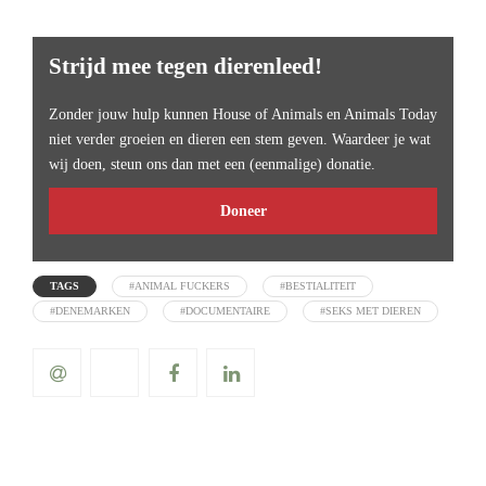
Strijd mee tegen dierenleed!
Zonder jouw hulp kunnen House of Animals en Animals Today
niet verder groeien en dieren een stem geven. Waardeer je wat
wij doen, steun ons dan met een (eenmalige) donatie.
Doneer
TAGS
#ANIMAL FUCKERS
#BESTIALITEIT
#DENEMARKEN
#DOCUMENTAIRE
#SEKS MET DIEREN