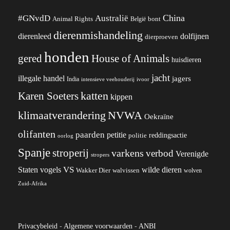
China
#GNvdD
Australië
Animal Rights
België
bont
dierenmishandeling
dierenleed
dolfijnen
dierproeven
honden
gered
House of Animals
huisdieren
jacht
illegale handel
jagers
India
ivoor
intensieve veehouderij
katten
Karen Soeters
kippen
klimaatverandering
NVWA
Oekraïne
olifanten
paarden
petitie
reddingsactie
politie
oorlog
Spanje
stroperij
varkens
verbod
Verenigde
stropers
VS
wilde dieren
Staten
vogels
Wakker Dier
walvissen
wolven
Zuid-Afrika
Privacybeleid
-
Algemene voorwaarden
-
ANBI