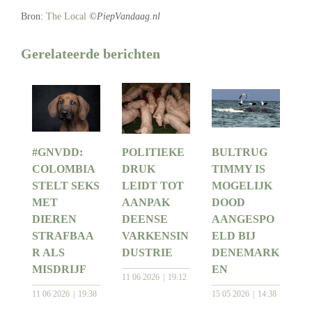
Bron:
The Local
©PiepVandaag.nl
Gerelateerde berichten
#GNVDD:
POLITIEKE
BULTRUG
COLOMBIA
DRUK
TIMMY IS
STELT SEKS
LEIDT TOT
MOGELIJK
MET
AANPAK
DOOD
DIEREN
DEENSE
AANGESPO
STRAFBAA
VARKENSIN
ELD BIJ
R ALS
DUSTRIE
DENEMARK
MISDRIJF
EN
11 06 2026
19:12
11 06 2026
19:38
15 05 2026
14:38