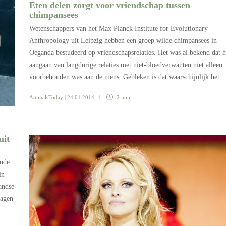
Eten delen zorgt voor vriendschap tussen
chimpansees
Wetenschappers van het Max Planck Institute for Evolutionary
Anthropology uit Leipzig hebben een groep wilde chimpansees in
Oeganda bestudeerd op vriendschapsrelaties. Het was al bekend dat h
aangaan van langdurige relaties met niet-bloedverwanten niet alleen
voorbehouden was aan de mens. Gebleken is dat waarschijnlijk het
AnimalsToday
| 24 01 2014
2 min
uit
ende
in
andse
ragen