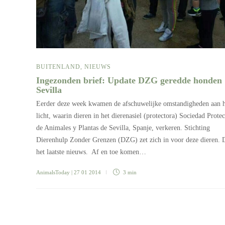
BUITENLAND
,
NIEUWS
Ingezonden brief: Update DZG geredde honden
Sevilla
Eerder deze week kwamen de afschuwelijke omstandigheden aan h
licht, waarin dieren in het dierenasiel (protectora) Sociedad Protec
de Animales y Plantas de Sevilla, Spanje, verkeren. Stichting
Dierenhulp Zonder Grenzen (DZG) zet zich in voor deze dieren. D
het laatste nieuws. Af en toe komen…
AnimalsToday
| 27 01 2014
3 min