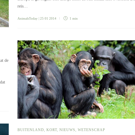
reis…
AnimalsToday
| 25 01 2014
1 min
at de
dat
BUITENLAND
,
KORT
,
NIEUWS
,
WETENSCHAP