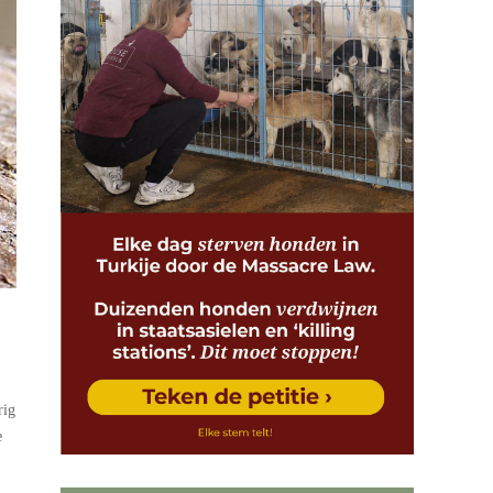
rig
e