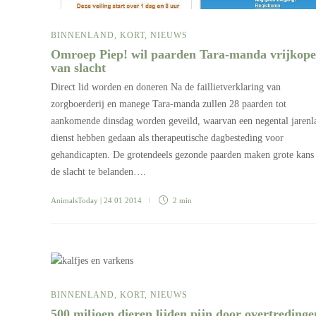
BINNENLAND
,
KORT
,
NIEUWS
Omroep Piep! wil paarden Tara-manda vrijkop
van slacht
Direct lid worden en doneren Na de faillietverklaring van
zorgboerderij en manege Tara-manda zullen 28 paarden tot
aankomende dinsdag worden geveild, waarvan een negental jarenl
dienst hebben gedaan als therapeutische dagbesteding voor
gehandicapten. De grotendeels gezonde paarden maken grote kans 
de slacht te belanden….
AnimalsToday
| 24 01 2014
2 min
BINNENLAND
,
KORT
,
NIEUWS
500 miljoen dieren lijden pijn door overtredinge