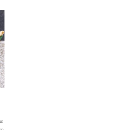
en
het