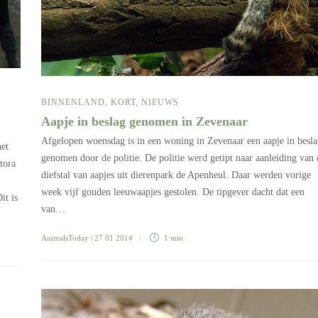
BINNENLAND
,
KORT
,
NIEUWS
Aapje in beslag genomen in Zevenaar
Afgelopen woensdag is in een woning in Zevenaar een aapje in besl
et
genomen door de politie. De politie werd getipt naar aanleiding van 
tora
diefstal van aapjes uit dierenpark de Apenheul. Daar werden vorige
week vijf gouden leeuwaapjes gestolen. De tipgever dacht dat een
it is
van…
AnimalsToday
| 27 01 2014
1 min