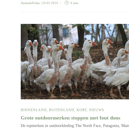
AnimalsToday
| 24 01 2014
6 min
BINNENLAND
,
BUITENLAND
,
KORT
,
NIEUWS
Grote outdoormerken stoppen met fout dons
De topmerken in outdoorkleding The North Face, Patagonia, Ma