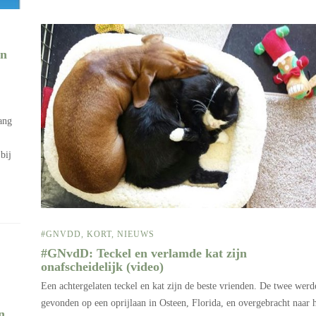
en
ang
bij
#GNVDD
,
KORT
,
NIEUWS
#GNvdD: Teckel en verlamde kat zijn
onafscheidelijk (video)
Een achtergelaten teckel en kat zijn de beste vrienden. De twee werd
gevonden op een oprijlaan in Osteen, Florida, en overgebracht naar 
n