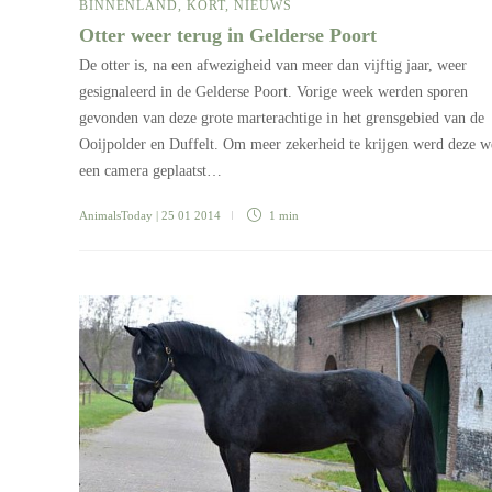
BINNENLAND
,
KORT
,
NIEUWS
Otter weer terug in Gelderse Poort
De otter is, na een afwezigheid van meer dan vijftig jaar, weer
gesignaleerd in de Gelderse Poort. Vorige week werden sporen
gevonden van deze grote marterachtige in het grensgebied van de
Ooijpolder en Duffelt. Om meer zekerheid te krijgen werd deze 
een camera geplaatst…
AnimalsToday
| 25 01 2014
1 min