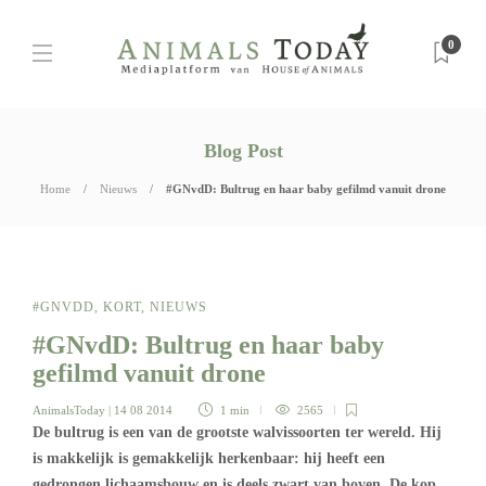
0
Blog Post
Home
Nieuws
#GNvdD: Bultrug en haar baby gefilmd vanuit drone
#GNVDD
,
KORT
,
NIEUWS
#GNvdD: Bultrug en haar baby
gefilmd vanuit drone
AnimalsToday
| 14 08 2014
1 min
2565
De bultrug is een van de grootste walvissoorten ter wereld. Hij
is makkelijk is gemakkelijk herkenbaar: hij heeft een
gedrongen lichaamsbouw en is deels zwart van boven. De kop