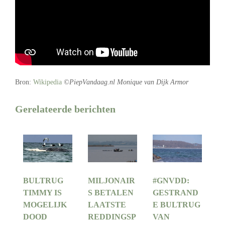
Bron:
Wikipedia
©PiepVandaag.nl Monique van Dijk Armor
Gerelateerde berichten
BULTRUG
MILJONAIR
#GNVDD:
TIMMY IS
S BETALEN
GESTRAND
MOGELIJK
LAATSTE
E BULTRUG
DOOD
REDDINGSP
VAN