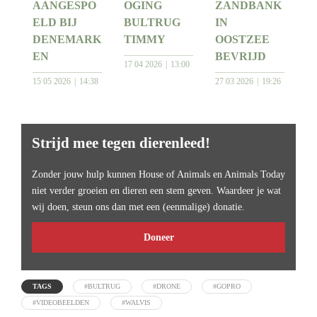
AANGESPO
OGING
ZANDBANK
ELD BIJ
BULTRUG
IN
DENEMARK
TIMMY
OOSTZEE
EN
BEVRIJD
17 04 2026
13:00
15 05 2026
14:38
27 03 2026
19:26
Strijd mee tegen dierenleed!
Zonder jouw hulp kunnen House of Animals en Animals Today
niet verder groeien en dieren een stem geven. Waardeer je wat
wij doen, steun ons dan met een (eenmalige) donatie.
Doneer
TAGS
#BULTRUG
#DRONE
#GOPRO
#VIDEOBEELDEN
#WALVIS