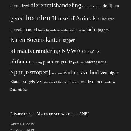
dierenmishandeling
dierenleed
dolfijnen
dierproeven
honden
gered
House of Animals
huisdieren
jacht
illegale handel
jagers
India
ivoor
intensieve veehouderij
katten
Karen Soeters
kippen
klimaatverandering
NVWA
Oekraïne
olifanten
paarden
petitie
reddingsactie
politie
oorlog
Spanje
stroperij
varkens
verbod
Verenigde
stropers
VS
wilde dieren
Staten
vogels
Wakker Dier
walvissen
wolven
Zuid-Afrika
Privacybeleid
-
Algemene voorwaarden
-
ANBI
AnimalsToday
Postbus 14647