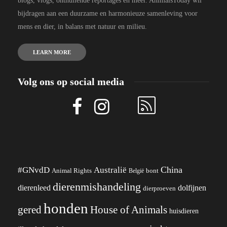
blogs, vlogs, onthullende reportages en meer. AnimalsToday wil
bijdragen aan een duurzame en harmonieuze samenleving voor
mens en dier, in balans met natuur en milieu.
LEARN MORE
Volg ons op social media
China
#GNvdD
Australië
Animal Rights
België
bont
dierenmishandeling
dierenleed
dolfijnen
dierproeven
honden
gered
House of Animals
huisdieren