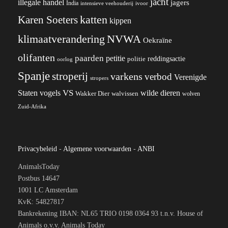
jacht
illegale handel
jagers
India
ivoor
intensieve veehouderij
katten
Karen Soeters
kippen
klimaatverandering
NVWA
Oekraïne
olifanten
paarden
petitie
reddingsactie
politie
oorlog
Spanje
stroperij
varkens
verbod
Verenigde
stropers
VS
wilde dieren
Staten
vogels
Wakker Dier
walvissen
wolven
Zuid-Afrika
Privacybeleid
-
Algemene voorwaarden
-
ANBI
AnimalsToday
Postbus 14647
1001 LC Amsterdam
KvK: 54827817
Bankrekening IBAN: NL65 TRIO 0198 0364 93 t.n.v. House of
Animals o.v.v. Animals Today