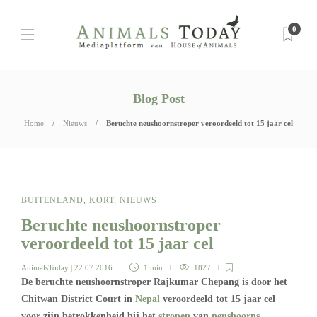
0
Blog Post
Home
Nieuws
Beruchte neushoornstroper veroordeeld tot 15 jaar cel
BUITENLAND
,
KORT
,
NIEUWS
Beruchte neushoornstroper
veroordeeld tot 15 jaar cel
AnimalsToday
| 22 07 2016
1 min
1827
De beruchte neushoornstroper Rajkumar Chepang is door het
Chitwan District Court in
Nepal
veroordeeld tot 15 jaar cel
voor zijn betrokkenheid bij het
stropen
van
neushoorns
.