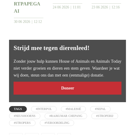
RTPAPEGA
24 06 2026
11:01
23 06 2026
12:16
AI
30 06 2026
12:12
Strijd mee tegen dierenleed!
Zonder jouw hulp kunnen House of Animals en Animals Today
niet verder groeien en dieren een stem geven. Waardeer je wat
wij doen, steun ons dan met een (eenmalige) donatie.
Doneer
TAGS
#INTERPOL
#MALEISIË
#NEPAL
#NEUSHOORNS
#RAJKUMAR CHEPANG
#STROPERIJ
#STROPERS
#VEROORDELING