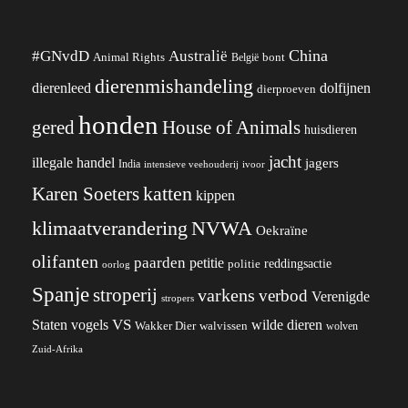
China
#GNvdD
Australië
Animal Rights
België
bont
dierenmishandeling
dierenleed
dolfijnen
dierproeven
honden
gered
House of Animals
huisdieren
jacht
illegale handel
jagers
India
ivoor
intensieve veehouderij
katten
Karen Soeters
kippen
klimaatverandering
NVWA
Oekraïne
olifanten
paarden
petitie
reddingsactie
politie
oorlog
Spanje
stroperij
varkens
verbod
Verenigde
stropers
VS
wilde dieren
Staten
vogels
Wakker Dier
walvissen
wolven
Zuid-Afrika