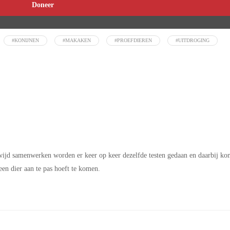
Doneer
#KONIJNEN
#MAKAKEN
#PROEFDIEREN
#UITDROGING
dwijd samenwerken worden er keer op keer dezelfde testen gedaan en daarbij ko
een dier aan te pas hoeft te komen.