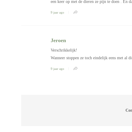
een keer op met de dieren ze pijn te doen . En da
9 jaar ago
Jeroen
Verschrikkelijk!
Wanneer stoppen ze toch eindelijk eens met al di
9 jaar ago
Com