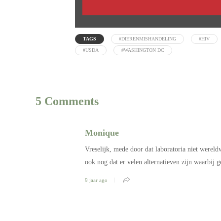
TAGS
#DIERENMISHANDELING
#HIV
#USDA
#WASHINGTON DC
5 Comments
Monique
Vreselijk, mede door dat laboratoria niet werel
ook nog dat er velen alternatieven zijn waarbij g
9 jaar ago