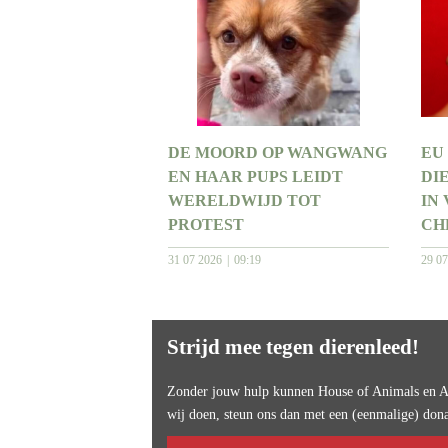
DE MOORD OP WANGWANG
EU
EN HAAR PUPS LEIDT
DI
WERELDWIJD TOT
IN
PROTEST
CH
31 07 2026
09:19
29 0
Strijd mee tegen dierenleed!
Zonder jouw hulp kunnen House of Animals en An
wij doen, steun ons dan met een (eenmalige) dona