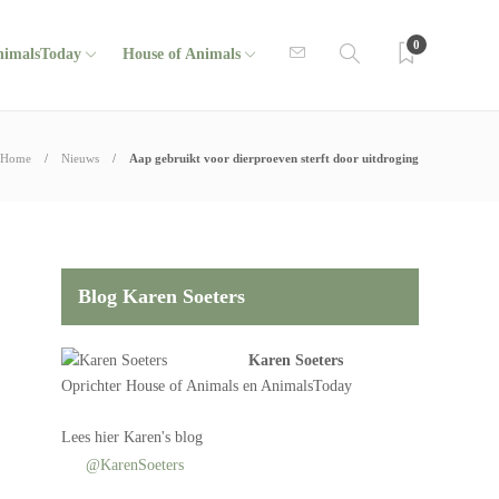
0
nimalsToday
House of Animals
Home
Nieuws
Aap gebruikt voor dierproeven sterft door uitdroging
Blog Karen Soeters
Karen Soeters
Oprichter
House of Animals
en AnimalsToday
Lees
hier Karen's blog
@KarenSoeters