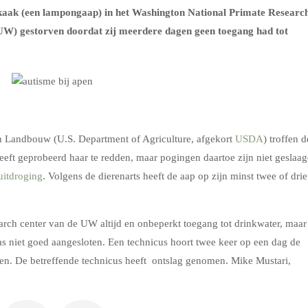
makaak (een lampongaap) in het Washington National Primate Researc
W) gestorven doordat zij meerdere dagen geen toegang had tot
n Landbouw (U.S. Department of Agriculture, afgekort
USDA
) troffen d
heeft geprobeerd haar te redden, maar pogingen daartoe zijn niet geslaag
uitdroging
. Volgens de dierenarts heeft de aap op zijn minst twee of drie
rch center van de UW altijd en onbeperkt toegang tot drinkwater, maar
s niet goed aangesloten. Een technicus hoort twee keer op een dag de
ten. De betreffende technicus heeft ontslag genomen. Mike Mustari,