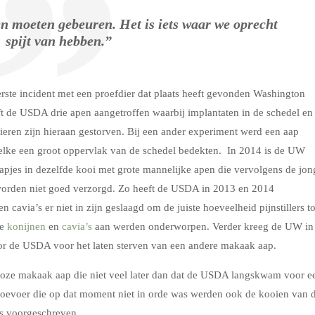
en moeten gebeuren. Het is iets waar we oprecht
spijt van hebben.”
erste incident met een proefdier dat plaats heeft gevonden Washington
ft de USDA drie apen aangetroffen waarbij implantaten in de schedel en
ieren zijn hieraan gestorven. Bij een ander experiment werd een aap
elke een groot oppervlak van de schedel bedekten. In 2014 is de UW
apjes in dezelfde kooi met grote mannelijke apen die vervolgens de jon
orden niet goed verzorgd. Zo heeft de USDA in 2013 en 2014
cavia’s er niet in zijn geslaagd om de juiste hoeveelheid pijnstillers t
e
konijnen
en
cavia’s
aan werden onderworpen. Verder kreeg de UW in
or de USDA voor het laten sterven van een andere makaak aap.
loze makaak aap die niet veel later dan dat de USDA langskwam voor e
ertoevoer die op dat moment niet in orde was werden ook de kooien van 
is voorgeschreven.