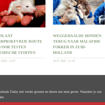
 SLAAT
WEGGEHAALDE HONDEN
ERPROEFVRIJE ROUTE
TERUG NAAR MALAFIDE
 VOOR TESTEN
FOKKER IN ZUID-
EMISCHE STOFFEN
HOLLAND
7 2026
14:57
24 07 2026
21:18
imals Today niet verder groeien en dieren een stem geven. Waardeer je wat
tie.