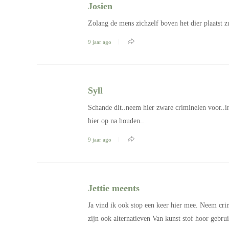
Josien
Zolang de mens zichzelf boven het dier plaatst 
9 jaar ago
Syll
Schande dit..neem hier zware criminelen voor..in
hier op na houden..
9 jaar ago
Jettie meents
Ja vind ik ook stop een keer hier mee. Neem cri
zijn ook alternatieven Van kunst stof hoor gebruik