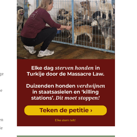
ge
oe
en
de