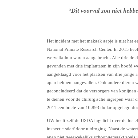
“Dit voorval zou niet hebb
Het incident met het makaak aapje is niet het e
National Primate Research Center. In 2015 hee
wervelkolom waren aangebracht. Alle drie de d
gevonden met drie implantaten in zijn hoofd w
aangeklaagd voor het plaatsen van drie jonge a
apen hebben aangevallen. Ook andere dieren w
geconcludeerd dat de verzorgers van konijnen en 
te dienen voor de chirurgische ingrepen waar d
2011 een boete van 10.893 dollar opgelegd do
UW heeft zelf de USDA ingelicht over de luste
inspectie stierf door uitdroging. Naast de wat
apen niet tweewekelijks schoongemaakt zoals 