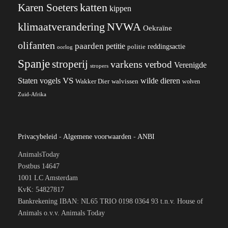
katten
Karen Soeters
kippen
klimaatverandering
NVWA
Oekraïne
olifanten
paarden
petitie
reddingsactie
politie
oorlog
Spanje
stroperij
varkens
verbod
Verenigde
stropers
VS
Staten
vogels
wilde dieren
Wakker Dier
walvissen
wolven
Zuid-Afrika
Privacybeleid
-
Algemene voorwaarden
-
ANBI
AnimalsToday
Postbus 14647
1001 LC Amsterdam
KvK: 54827817
Bankrekening IBAN: NL65 TRIO 0198 0364 93 t.n.v. House of
Animals o.v.v. Animals Today