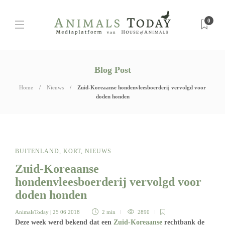
0
Blog Post
Home
Nieuws
Zuid-Koreaanse hondenvleesboerderij vervolgd voor
doden honden
BUITENLAND
,
KORT
,
NIEUWS
Zuid-Koreaanse
hondenvleesboerderij vervolgd voor
doden honden
AnimalsToday
| 25 06 2018
2 min
2890
Deze week werd bekend dat een
Zuid-Koreaanse
rechtbank de