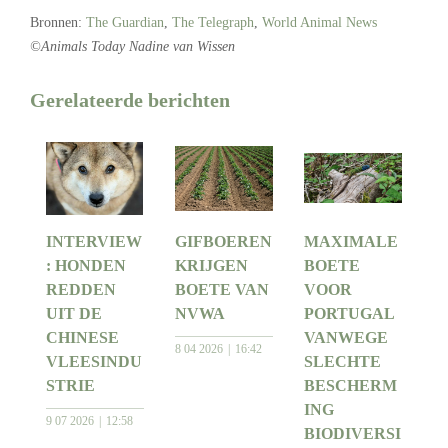
Bronnen:
The Guardian
,
The Telegraph
,
World Animal News
©Animals Today Nadine van Wissen
Gerelateerde berichten
INTERVIEW
GIFBOEREN
MAXIMALE
: HONDEN
KRIJGEN
BOETE
REDDEN
BOETE VAN
VOOR
UIT DE
NVWA
PORTUGAL
CHINESE
VANWEGE
8 04 2026
16:42
VLEESINDU
SLECHTE
STRIE
BESCHERM
ING
9 07 2026
12:58
BIODIVERSI