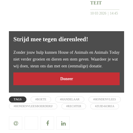
TEIT
10 03 2026
14:45
Strijd mee tegen dierenleed!
Zonder jouw hulp kunnen House of Animals en Animals Today
niet verder groeien en dieren een stem geven. Waardeer je wat
wij doen, steun ons dan met een (eenmalige) donatie.
Doneer
TAGS
#BOETE
#HANDELAAR
#HONDENVLEES
#HONDENVLEESBOERDERIJ
#RECHTER
#ZUID-KOREA