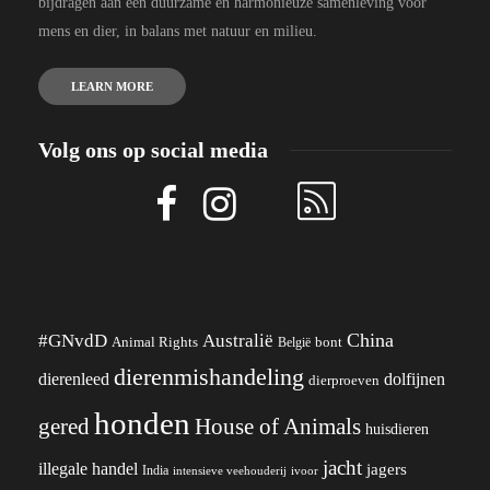
bijdragen aan een duurzame en harmonieuze samenleving voor
mens en dier, in balans met natuur en milieu.
LEARN MORE
Volg ons op social media
China
#GNvdD
Australië
Animal Rights
België
bont
dierenmishandeling
dierenleed
dolfijnen
dierproeven
honden
gered
House of Animals
huisdieren
jacht
illegale handel
jagers
India
ivoor
intensieve veehouderij