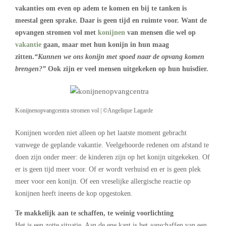
vakanties om even op adem te komen en bij te tanken is
meestal geen sprake. Daar is geen tijd en ruimte voor. Want de
opvangen stromen vol met
konijnen
van mensen die wel op
vakantie
gaan, maar met hun konijn in hun maag
zitten.
“Kunnen we ons konijn met spoed naar de opvang komen
brengen?”
Ook zijn er veel mensen uitgekeken op hun huisdier.
Konijnenopvangcentra stromen vol | ©Angelique Lagarde
Konijnen worden niet alleen op het laatste moment gebracht
vanwege de geplande vakantie. Veelgehoorde redenen om afstand te
doen zijn onder meer: de kinderen zijn op het konijn uitgekeken. Of
er is geen tijd meer voor. Of er wordt verhuisd en er is geen plek
meer voor een konijn. Of een vreselijke allergische reactie op
konijnen heeft ineens de kop opgestoken.
Te makkelijk aan te schaffen, te weinig voorlichting
Het is een zotte situatie. Aan de ene kant is het aanschaffen van een