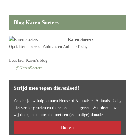
Blog Karen Soeters
Karen Soeters
Oprichter
House of Animals
en AnimalsToday
Lees
hier Karen's blog
@KarenSoeters
Strijd mee tegen dierenleed!
Zonder jouw hulp kunnen House of Animals en Animals Today
niet verder groeien en dieren een stem geven. Waardeer je wat
wij doen, steun ons dan met een (eenmalige) donatie.
Doneer