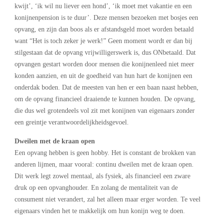
kwijt’, ‘ik wil nu liever een hond’, ‘ik moet met vakantie en een
konijnenpension is te duur’. Deze mensen bezoeken met bosjes een
opvang, en zijn dan boos als er afstandsgeld moet worden betaald
want “Het is toch zeker je werk!” Geen moment wordt er dan bij
stilgestaan dat de opvang vrijwilligerswerk is, dus ONbetaald. Dat
opvangen gestart worden door mensen die konijnenleed niet meer
konden aanzien, en uit de goedheid van hun hart de konijnen een
onderdak boden. Dat de meesten van hen er een baan naast hebben,
om de opvang financieel draaiende te kunnen houden. De opvang,
die dus wel grotendeels vol zit met konijnen van eigenaars zonder
een greintje verantwoordelijkheidsgevoel.
Dweilen met de kraan open
Een opvang hebben is geen hobby. Het is constant de brokken van
anderen lijmen, maar vooral: continu dweilen met de kraan open.
Dit werk legt zowel mentaal, als fysiek, als financieel een zware
druk op een opvanghouder. En zolang de mentaliteit van de
consument niet verandert, zal het alleen maar erger worden. Te veel
eigenaars vinden het te makkelijk om hun konijn weg te doen.