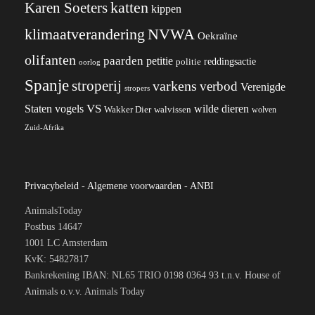
katten
Karen Soeters
kippen
klimaatverandering
NVWA
Oekraïne
olifanten
paarden
petitie
reddingsactie
politie
oorlog
Spanje
stroperij
varkens
verbod
Verenigde
stropers
VS
wilde dieren
Staten
vogels
Wakker Dier
walvissen
wolven
Zuid-Afrika
Privacybeleid
-
Algemene voorwaarden
-
ANBI
AnimalsToday
Postbus 14647
1001 LC Amsterdam
KvK: 54827817
Bankrekening IBAN: NL65 TRIO 0198 0364 93 t.n.v. House of
Animals o.v.v. Animals Today