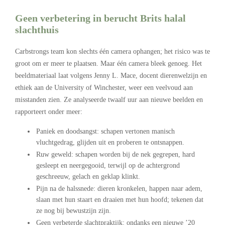
Geen verbetering in berucht Brits halal
slachthuis
Carbstrongs team kon slechts één camera ophangen; het risico was te
groot om er meer te plaatsen. Maar één camera bleek genoeg. Het
beeldmateriaal laat volgens Jenny L. Mace, docent dierenwelzijn en
ethiek aan de University of Winchester, weer een veelvoud aan
misstanden zien. Ze analyseerde twaalf uur aan nieuwe beelden en
rapporteert onder meer:
Paniek en doodsangst: schapen vertonen manisch
vluchtgedrag, glijden uit en proberen te ontsnappen.
Ruw geweld: schapen worden bij de nek gegrepen, hard
gesleept en neergegooid, terwijl op de achtergrond
geschreeuw, gelach en geklap klinkt.
Pijn na de halssnede: dieren kronkelen, happen naar adem,
slaan met hun staart en draaien met hun hoofd; tekenen dat
ze nog bij bewustzijn zijn.
Geen verbeterde slachtpraktijk: ondanks een nieuwe ’20