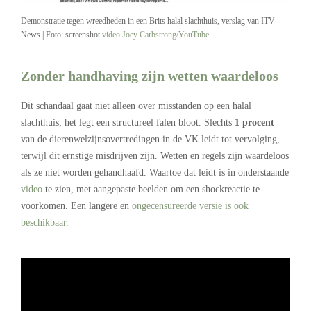
Demonstratie tegen wreedheden in een Brits halal slachthuis, verslag van ITV
News | Foto: screenshot
video Joey Carbstrong/YouTube
Zonder handhaving zijn wetten waardeloos
Dit schandaal gaat niet alleen over misstanden op een halal
slachthuis; het legt een structureel falen bloot. Slechts
1 procent
van de dierenwelzijnsovertredingen in de VK leidt tot vervolging,
terwijl dit ernstige misdrijven zijn. Wetten en regels zijn waardeloos
als ze niet worden gehandhaafd. Waartoe dat leidt is in onderstaande
video
te zien, met aangepaste beelden om een shockreactie te
voorkomen. Een langere en
ongecensureerde versie is ook
beschikbaar
.
.