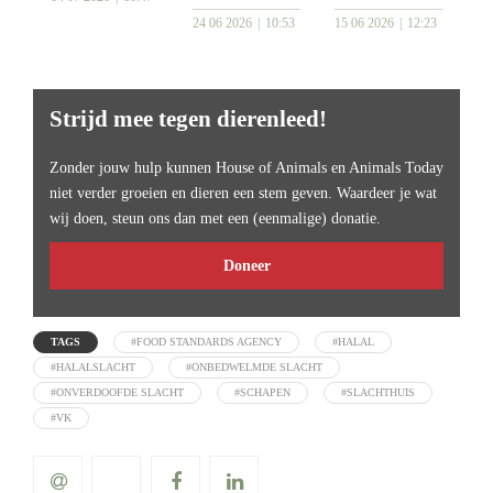
24 06 2026
10:53
15 06 2026
12:23
Strijd mee tegen dierenleed!
Zonder jouw hulp kunnen House of Animals en Animals Today
niet verder groeien en dieren een stem geven. Waardeer je wat
wij doen, steun ons dan met een (eenmalige) donatie.
Doneer
TAGS
#FOOD STANDARDS AGENCY
#HALAL
#HALALSLACHT
#ONBEDWELMDE SLACHT
#ONVERDOOFDE SLACHT
#SCHAPEN
#SLACHTHUIS
#VK