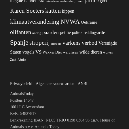
jacht
illegale handel
jagers
India
ivoor
intensieve veehouderij
katten
Karen Soeters
kippen
klimaatverandering
NVWA
Oekraïne
olifanten
paarden
petitie
reddingsactie
politie
oorlog
Spanje
stroperij
varkens
verbod
Verenigde
stropers
VS
wilde dieren
Staten
vogels
Wakker Dier
walvissen
wolven
Zuid-Afrika
Privacybeleid
-
Algemene voorwaarden
-
ANBI
AnimalsToday
Postbus 14647
1001 LC Amsterdam
KvK: 54827817
Bankrekening IBAN: NL65 TRIO 0198 0364 93 t.n.v. House of
Animals o.v.v. Animals Today