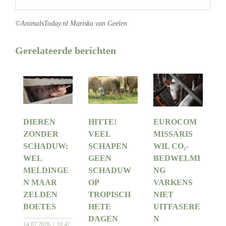
©AnimalsToday.nl Mariska van Geelen
Gerelateerde berichten
DIEREN
HITTE!
EUROCOM
ZONDER
VEEL
MISSARIS
SCHADUW:
SCHAPEN
WIL CO₂-
WEL
GEEN
BEDWELMI
MELDINGE
SCHADUW
NG
N MAAR
OP
VARKENS
ZELDEN
TROPISCH
NIET
BOETES
HETE
UITFASERE
DAGEN
N
14 07 2026
10:47