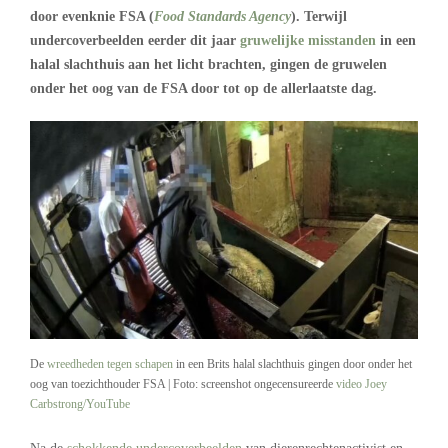
door evenknie FSA (
Food Standards Agency
). Terwijl
undercoverbeelden eerder dit jaar
gruwelijke misstanden
in een
halal slachthuis aan het licht brachten, gingen de gruwelen
onder het oog van de FSA door tot op de allerlaatste dag.
De
wreedheden tegen schapen
in een Brits halal slachthuis gingen door onder het
oog van toezichthouder FSA | Foto: screenshot ongecensureerde
video Joey
Carbstrong/YouTube