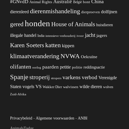
China
#GNvdD
Australië
Animal Rights
België
bont
dierenmishandeling
dierenleed
dolfijnen
dierproeven
honden
gered
House of Animals
huisdieren
jacht
illegale handel
jagers
India
ivoor
intensieve veehouderij
katten
Karen Soeters
kippen
klimaatverandering
NVWA
Oekraïne
olifanten
paarden
petitie
reddingsactie
politie
oorlog
Spanje
stroperij
varkens
verbod
Verenigde
stropers
VS
wilde dieren
Staten
vogels
Wakker Dier
walvissen
wolven
Zuid-Afrika
Privacybeleid
-
Algemene voorwaarden
-
ANBI
AnimalsToday