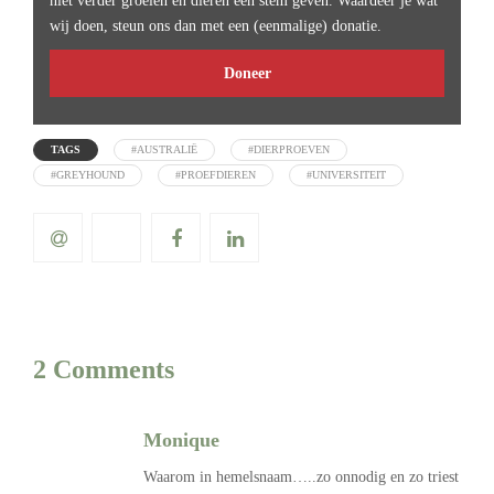
niet verder groeien en dieren een stem geven. Waardeer je wat
wij doen, steun ons dan met een (eenmalige) donatie.
Doneer
TAGS
#AUSTRALIË
#DIERPROEVEN
#GREYHOUND
#PROEFDIEREN
#UNIVERSITEIT
2 Comments
Monique
Waarom in hemelsnaam…..zo onnodig en zo triest