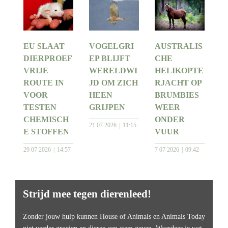
EU SLAAT
VOGELGRI
AUSTRALIS
DIERPROEF
EP BLIJFT
CHE
VRIJE
WERELDWI
HELIKOPTE
ROUTE IN
JD OM ZICH
RJACHT OP
VOOR
HEEN
BRUMBIES
TESTEN
GRIJPEN
WEER
CHEMISCH
ONDER
21 07 2026
11:15
E STOFFEN
VUUR
29 07 2026
14:57
7 07 2026
09:42
Strijd mee tegen dierenleed!
Zonder jouw hulp kunnen House of Animals en Animals Today